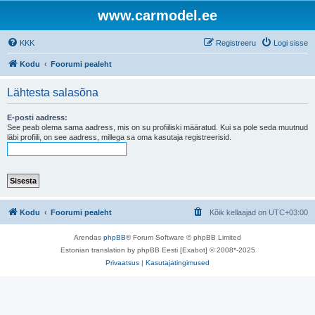
www.carmodel.ee
KKK
Registreeru
Logi sisse
Kodu
Foorumi pealeht
Lähtesta salasõna
E-posti aadress:
See peab olema sama aadress, mis on su profiiliski määratud. Kui sa pole seda muutnud
läbi profiili, on see aadress, millega sa oma kasutaja registreerisid.
Kodu
Foorumi pealeht
Kõik kellaajad on
UTC+03:00
Arendas
phpBB
® Forum Software © phpBB Limited
Estonian translation by phpBB Eesti [Exabot] © 2008*-2025
Privaatsus
|
Kasutajatingimused