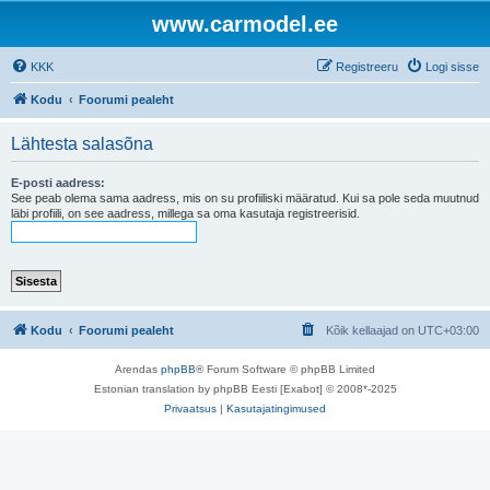
www.carmodel.ee
KKK
Registreeru
Logi sisse
Kodu
Foorumi pealeht
Lähtesta salasõna
E-posti aadress:
See peab olema sama aadress, mis on su profiiliski määratud. Kui sa pole seda muutnud
läbi profiili, on see aadress, millega sa oma kasutaja registreerisid.
Kodu
Foorumi pealeht
Kõik kellaajad on
UTC+03:00
Arendas
phpBB
® Forum Software © phpBB Limited
Estonian translation by phpBB Eesti [Exabot] © 2008*-2025
Privaatsus
|
Kasutajatingimused