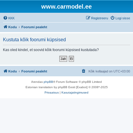
www.carmodel.ee
KKK
Registreeru
Logi sisse
Kodu
Foorumi pealeht
Kustuta kõik foorumi küpsised
Kas oled kindel, et soovid kõik foorumi küpsised kustutada?
Kodu
Foorumi pealeht
Kõik kellaajad on
UTC+03:00
Arendas
phpBB
® Forum Software © phpBB Limited
Estonian translation by phpBB Eesti [Exabot] © 2008*-2025
Privaatsus
|
Kasutajatingimused