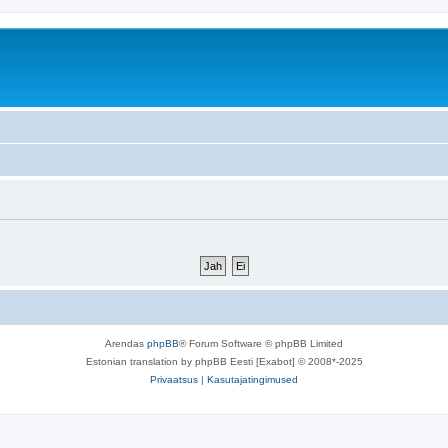
Arendas
phpBB
® Forum Software © phpBB Limited
Estonian translation by phpBB Eesti [Exabot] © 2008*-2025
Privaatsus
|
Kasutajatingimused