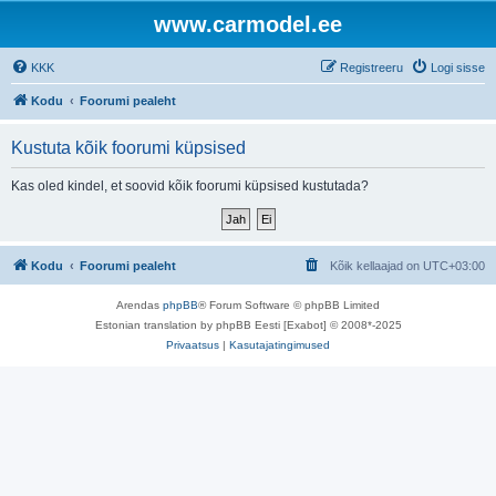
www.carmodel.ee
KKK
Registreeru
Logi sisse
Kodu
Foorumi pealeht
Kustuta kõik foorumi küpsised
Kas oled kindel, et soovid kõik foorumi küpsised kustutada?
Kodu
Foorumi pealeht
Kõik kellaajad on
UTC+03:00
Arendas
phpBB
® Forum Software © phpBB Limited
Estonian translation by phpBB Eesti [Exabot] © 2008*-2025
Privaatsus
|
Kasutajatingimused