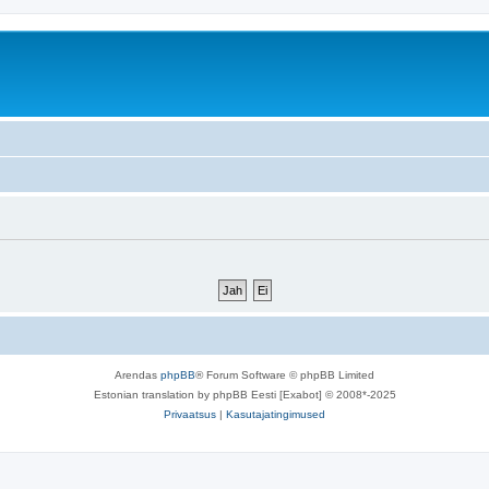
Arendas
phpBB
® Forum Software © phpBB Limited
Estonian translation by phpBB Eesti [Exabot] © 2008*-2025
Privaatsus
|
Kasutajatingimused