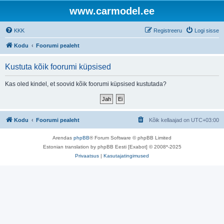
www.carmodel.ee
KKK
Registreeru
Logi sisse
Kodu
Foorumi pealeht
Kustuta kõik foorumi küpsised
Kas oled kindel, et soovid kõik foorumi küpsised kustutada?
Kodu
Foorumi pealeht
Kõik kellaajad on
UTC+03:00
Arendas
phpBB
® Forum Software © phpBB Limited
Estonian translation by phpBB Eesti [Exabot] © 2008*-2025
Privaatsus
|
Kasutajatingimused