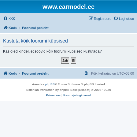
www.carmodel.ee
KKK
Registreeru
Logi sisse
Kodu
Foorumi pealeht
Kustuta kõik foorumi küpsised
Kas oled kindel, et soovid kõik foorumi küpsised kustutada?
Kodu
Foorumi pealeht
Kõik kellaajad on
UTC+03:00
Arendas
phpBB
® Forum Software © phpBB Limited
Estonian translation by phpBB Eesti [Exabot] © 2008*-2025
Privaatsus
|
Kasutajatingimused