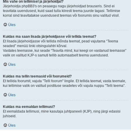
Mis vahe on tellimisel ja järjehoidjal?
Järjehoidja phpBB3's on peaaegu nagu järjehoidjad brauseris. Sind ei
teavitata uuendusest, kuid saad tulla kiiresti teema juurde tagasi. Tellimise
korral sind teavitatakse uuendusest teemas või foorumis sinu valitud viisil.
Üles
Kuidas ma saan lisada järjehoidjasse või tellida teemat?
Et lisada järjehoidjasse või tellida mõnda teemat, pead vajutama “Teema
seaded” menüü linki otsingulahtri kõrval.
Vastates teemasse, kui seade “Teavita mind, kui keegi on vastanud teemasse”
valik on valitud KJP-s samuti tellib automaatselt teema uuendused.
Üles
Kuidas ma tellin teemasid või foorumeid?
Et tellida foorumit, vajuta "Telli foorum" lingile. Et tellida teemat, vasta teemale,
kui tellimise valik on valitud postituse seadetes või vajuta nuppu "Telli teema".
Üles
Kuidas ma eemaldan tellimusi?
Et eemaldada tellimusi, mine kasutaja juhtpaneeli (KJP), ning järgi edasisi
juhiseid.
Üles