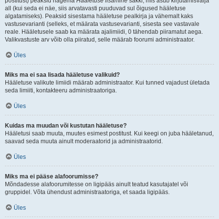
postitust) peaksid nägema
Hääletuse lisamine
sakki, mis asub kirjutamisvälja
all (kui seda ei näe, siis arvatavasti puuduvad sul õigused hääletuse
algatamiseks). Peaksid sisestama hääletuse pealkirja ja vähemalt kaks
vastusevarianti (selleks, et määrata vastusevarianti, sisesta see vastavale
reale. Hääletusele saab ka määrata ajalimiidi, 0 tähendab piiramatut aega.
Valikvastuste arv võib olla piiratud, selle määrab foorumi administraator.
Üles
Miks ma ei saa lisada hääletuse valikuid?
Hääletuse valikute limiidi määrab administraator. Kui tunned vajadust ületada
seda limiiti, kontakteeru administraatoriga.
Üles
Kuidas ma muudan või kustutan hääletuse?
Hääletusi saab muuta, muutes esimest postitust. Kui keegi on juba hääletanud,
saavad seda muuta ainult moderaatorid ja administraatorid.
Üles
Miks ma ei pääse alafoorumisse?
Mõndadesse alafoorumitesse on ligipääs ainult teatud kasutajatel või
gruppidel. Võta ühendust administraatoriga, et saada ligipääs.
Üles