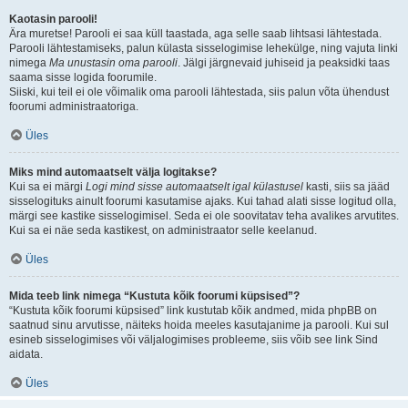
Kaotasin parooli!
Ära muretse! Parooli ei saa küll taastada, aga selle saab lihtsasi lähtestada.
Parooli lähtestamiseks, palun külasta sisselogimise lehekülge, ning vajuta linki
nimega
Ma unustasin oma parooli
. Jälgi järgnevaid juhiseid ja peaksidki taas
saama sisse logida foorumile.
Siiski, kui teil ei ole võimalik oma parooli lähtestada, siis palun võta ühendust
foorumi administraatoriga.
Üles
Miks mind automaatselt välja logitakse?
Kui sa ei märgi
Logi mind sisse automaatselt igal külastusel
kasti, siis sa jääd
sisselogituks ainult foorumi kasutamise ajaks. Kui tahad alati sisse logitud olla,
märgi see kastike sisselogimisel. Seda ei ole soovitatav teha avalikes arvutites.
Kui sa ei näe seda kastikest, on administraator selle keelanud.
Üles
Mida teeb link nimega “Kustuta kõik foorumi küpsised”?
“Kustuta kõik foorumi küpsised” link kustutab kõik andmed, mida phpBB on
saatnud sinu arvutisse, näiteks hoida meeles kasutajanime ja parooli. Kui sul
esineb sisselogimises või väljalogimises probleeme, siis võib see link Sind
aidata.
Üles