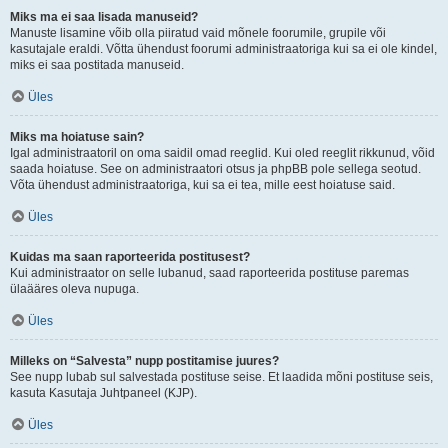
Miks ma ei saa lisada manuseid?
Manuste lisamine võib olla piiratud vaid mõnele foorumile, grupile või
kasutajale eraldi. Võtta ühendust foorumi administraatoriga kui sa ei ole kindel,
miks ei saa postitada manuseid.
Üles
Miks ma hoiatuse sain?
Igal administraatoril on oma saidil omad reeglid. Kui oled reeglit rikkunud, võid
saada hoiatuse. See on administraatori otsus ja phpBB pole sellega seotud.
Võta ühendust administraatoriga, kui sa ei tea, mille eest hoiatuse said.
Üles
Kuidas ma saan raporteerida postitusest?
Kui administraator on selle lubanud, saad raporteerida postituse paremas
ülaääres oleva nupuga.
Üles
Milleks on “Salvesta” nupp postitamise juures?
See nupp lubab sul salvestada postituse seise. Et laadida mõni postituse seis,
kasuta Kasutaja Juhtpaneel (KJP).
Üles