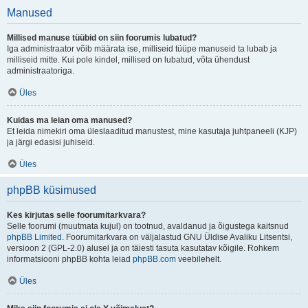
Manused
Millised manuse tüübid on siin foorumis lubatud?
Iga administraator võib määrata ise, milliseid tüüpe manuseid ta lubab ja
milliseid mitte. Kui pole kindel, millised on lubatud, võta ühendust
administraatoriga.
Üles
Kuidas ma leian oma manused?
Et leida nimekiri oma üleslaaditud manustest, mine kasutaja juhtpaneeli (KJP)
ja järgi edasisi juhiseid.
Üles
phpBB küsimused
Kes kirjutas selle foorumitarkvara?
Selle foorumi (muutmata kujul) on tootnud, avaldanud ja õigustega kaitsnud
phpBB Limited
. Foorumitarkvara on väljalastud GNU Üldise Avaliku Litsentsi,
versioon 2 (GPL-2.0) alusel ja on täiesti tasuta kasutatav kõigile. Rohkem
informatsiooni phpBB kohta leiad
phpBB.com
veebilehelt.
Üles