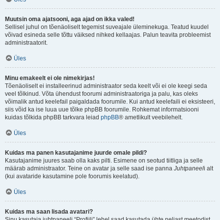
Muutsin oma ajatsooni, aga ajad on ikka valed!
Sellisel juhul on tõenäoliselt tegemist suveajale üleminekuga. Teatud kuudel
võivad esineda selle tõttu väiksed nihked kellaajas. Palun teavita probleemist
administraatorit.
Üles
Minu emakeelt ei ole nimekirjas!
Tõenäoliselt ei installeerinud administraator seda keelt või ei ole keegi seda
veel tõlkinud. Võta ühendust foorumi administraatoriga ja palu, kas oleks
võimalik antud keelefail paigaldada foorumile. Kui antud keelefaili ei eksisteeri,
siis võid ka ise luua uue tõlke phpBB foorumile. Rohkemat informatsiooni
kuidas tõlkida phpBB tarkvara leiad
phpBB
® ametlikult veebilehelt.
Üles
Kuidas ma panen kasutajanime juurde omale pildi?
Kasutajanime juures saab olla kaks pilti. Esimene on seotud tiitliga ja selle
määrab administraator. Teine on avatar ja selle saad ise panna
Juhtpaneel
i alt
(kui avataride kasutamine pole foorumis keelatud).
Üles
Kuidas ma saan lisada avatari?
Sinu kasutaja juhtpaneeli “Profiili” lehel saad kasutada ühte neljast meetodist,