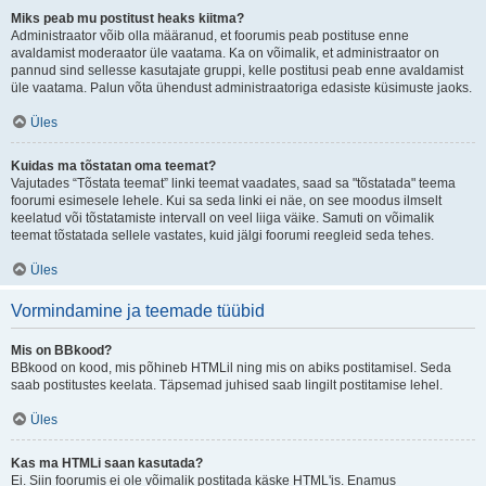
Miks peab mu postitust heaks kiitma?
Administraator võib olla määranud, et foorumis peab postituse enne
avaldamist moderaator üle vaatama. Ka on võimalik, et administraator on
pannud sind sellesse kasutajate gruppi, kelle postitusi peab enne avaldamist
üle vaatama. Palun võta ühendust administraatoriga edasiste küsimuste jaoks.
Üles
Kuidas ma tõstatan oma teemat?
Vajutades “Tõstata teemat” linki teemat vaadates, saad sa "tõstatada" teema
foorumi esimesele lehele. Kui sa seda linki ei näe, on see moodus ilmselt
keelatud või tõstatamiste intervall on veel liiga väike. Samuti on võimalik
teemat tõstatada sellele vastates, kuid jälgi foorumi reegleid seda tehes.
Üles
Vormindamine ja teemade tüübid
Mis on BBkood?
BBkood on kood, mis põhineb HTMLil ning mis on abiks postitamisel. Seda
saab postitustes keelata. Täpsemad juhised saab lingilt postitamise lehel.
Üles
Kas ma HTMLi saan kasutada?
Ei. Siin foorumis ei ole võimalik postitada käske HTML'is. Enamus