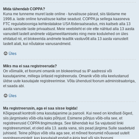
Mida tähendab COPPA?
Kuna me tunneme muret laste online - turvalisuse pärast, siis täidame me
1998.a. laste online turvalisuse kaitse seadust. COPPA ja sellega kaasneva
FTC regulatsiooniga kehtestatakse USA föderaalseadus, mis kaitseb alla 13
aasta vanuste laste privaatsust. Meie veebileht ei ole ette nähtud alla 13 aasta
vanustelt lastelt andmete väljameelitamiseks ning meie kodulehed on üles
ehitatud nii, et blokeerida andmete teadlik vastuvõtt alla 13 aasta vanustelt
lastelt alati, kui nõutakse vanusandmeid.
Üles
Miks ma ei saa registreeruda?
On võimalik, et foorumi omanik on blokeerinud su IP aadressi või
kasutajanime, millega üritasid registreeruda. Omanik võib olla keelustanud
üldse uute kasutajate registreerimise. Võta ühendust foorum administraatoriga,
et saada abi.
Üles
Ma registreerusin, aga ei saa sisse logida!
Kõigepealt kontrolli oma kasutajanime ja parooli. Kui need on kindlasti õiged,
siis järgmiseks võib-olla kaks põhjust. Esimene põhjus võib-olla see, et
registreerusid COPPA tingimustega. See tähendab kui Sa vajutasid linki
registreerumisel, et oled alla 13. aasta vana, siis pead järgima Sulle saadetuid
juhiseid. Teine põhjus võib olla aga see, et mõned foorumid nõuavad uutelt
registreerumistelt, kas kasutajalt endalt e-kirja teel või siis foorumi