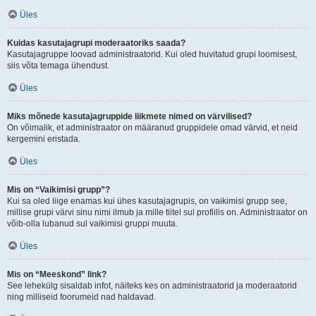
Üles
Kuidas kasutajagrupi moderaatoriks saada?
Kasutajagruppe loovad administraatorid. Kui oled huvitatud grupi loomisest,
siis võta temaga ühendust.
Üles
Miks mõnede kasutajagruppide liikmete nimed on värvilised?
On võimalik, et administraator on määranud gruppidele omad värvid, et neid
kergemini eristada.
Üles
Mis on “Vaikimisi grupp”?
Kui sa oled liige enamas kui ühes kasutajagrupis, on vaikimisi grupp see,
millise grupi värvi sinu nimi ilmub ja mille tiitel sul profiilis on. Administraator on
võib-olla lubanud sul vaikimisi gruppi muuta.
Üles
Mis on “Meeskond” link?
See lehekülg sisaldab infot, näiteks kes on administraatorid ja moderaatorid
ning milliseid foorumeid nad haldavad.