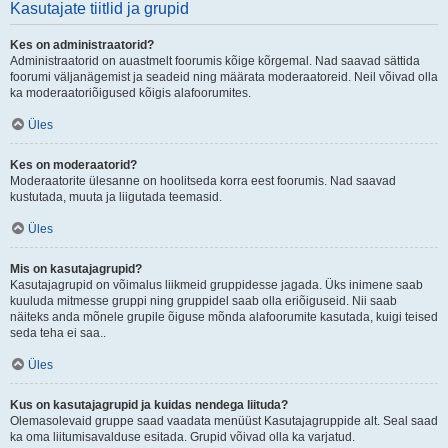
Kasutajate tiitlid ja grupid
Kes on administraatorid?
Administraatorid on auastmelt foorumis kõige kõrgemal. Nad saavad sättida
foorumi väljanägemist ja seadeid ning määrata moderaatoreid. Neil võivad olla
ka moderaatoriõigused kõigis alafoorumites.
Üles
Kes on moderaatorid?
Moderaatorite ülesanne on hoolitseda korra eest foorumis. Nad saavad
kustutada, muuta ja liigutada teemasid.
Üles
Mis on kasutajagrupid?
Kasutajagrupid on võimalus liikmeid gruppidesse jagada. Üks inimene saab
kuuluda mitmesse gruppi ning gruppidel saab olla eriõiguseid. Nii saab
näiteks anda mõnele grupile õiguse mõnda alafoorumite kasutada, kuigi teised
seda teha ei saa..
Üles
Kus on kasutajagrupid ja kuidas nendega liituda?
Olemasolevaid gruppe saad vaadata menüüst Kasutajagruppide alt. Seal saad
ka oma liitumisavalduse esitada. Grupid võivad olla ka varjatud.