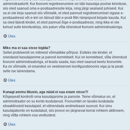
administraatorilt. Kui foorumi registreerumine on läbi kasutaja poolse kinnituse,
siis oled saanud oma e-postiaadressile kirja, ning järgi sealseid juhiseid. Kui
sa ei ole kirja saanud siis võimalik, et oled pannud registreerumisel vigase e-
postiaadressi või e-kiri on läinud läbi e-posti filtri rämpspost kirjade kausta. Kui
sa oled täiesti kindel, et oled pannud õige e-postiaadressi, ning ikka ei ole
tulnud sulle kinnituskirja, siis palun võta ühendust foorumi administraatoriga.
Üles
Miks ma ei saa sisse logida?
Sellel probleemil on mitmeid võimalikke põhjusi. Esiteks ole kindel, et
sisestasid kasutajanime ja parooli korrektselt. Kui on korrektsed, võta ühendust
foorumi administraatoriga, et teada saada, kas oled saanud keelu foorumile.
Ka on võimalik, et omanikul on veebiserveri konfiguratsioonis viga ja ta peab
selle ise lahendama.
Üles
Kunagi ammu liitusin, aga nüüd ei saa enam sisse?!
Kõigepealt kontrolli oma kasutajanime ja paroole. Teine võimalus on, et
administraator on su konto kustutanud. Foorumitel on tavaks kustutada
ebaaktiivseid kasutajaid, et vähendada andmebaasi suurust. Kui sinu
kasutajakonto on kustutatud, siis proovi on järgneval korral rohkem aktiivsem,
ning võtta rohkem osa vestlustest.
Üles