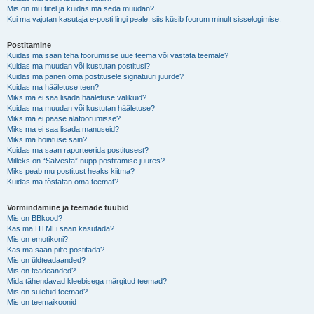
Mis on mu tiitel ja kuidas ma seda muudan?
Kui ma vajutan kasutaja e-posti lingi peale, siis küsib foorum minult sisselogimise.
Postitamine
Kuidas ma saan teha foorumisse uue teema või vastata teemale?
Kuidas ma muudan või kustutan postitusi?
Kuidas ma panen oma postitusele signatuuri juurde?
Kuidas ma hääletuse teen?
Miks ma ei saa lisada hääletuse valikuid?
Kuidas ma muudan või kustutan hääletuse?
Miks ma ei pääse alafoorumisse?
Miks ma ei saa lisada manuseid?
Miks ma hoiatuse sain?
Kuidas ma saan raporteerida postitusest?
Milleks on “Salvesta” nupp postitamise juures?
Miks peab mu postitust heaks kiitma?
Kuidas ma tõstatan oma teemat?
Vormindamine ja teemade tüübid
Mis on BBkood?
Kas ma HTMLi saan kasutada?
Mis on emotikoni?
Kas ma saan pilte postitada?
Mis on üldteadaanded?
Mis on teadeanded?
Mida tähendavad kleebisega märgitud teemad?
Mis on suletud teemad?
Mis on teemaikoonid