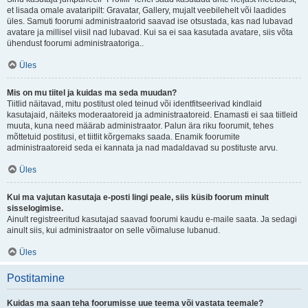
et lisada omale avataripilt: Gravatar, Gallery, mujalt veebilehelt või laadides
üles. Samuti foorumi administraatorid saavad ise otsustada, kas nad lubavad
avatare ja millisel viisil nad lubavad. Kui sa ei saa kasutada avatare, siis võta
ühendust foorumi administraatoriga..
Üles
Mis on mu tiitel ja kuidas ma seda muudan?
Tiitlid näitavad, mitu postitust oled teinud või identfitseerivad kindlaid
kasutajaid, näiteks moderaatoreid ja administraatoreid. Enamasti ei saa tiitleid
muuta, kuna need määrab administraator. Palun ära riku foorumit, tehes
mõttetuid postitusi, et tiitlit kõrgemaks saada. Enamik foorumite
administraatoreid seda ei kannata ja nad madaldavad su postituste arvu.
Üles
Kui ma vajutan kasutaja e-posti lingi peale, siis küsib foorum minult
sisselogimise.
Ainult registreeritud kasutajad saavad foorumi kaudu e-maile saata. Ja sedagi
ainult siis, kui administraator on selle võimaluse lubanud.
Üles
Postitamine
Kuidas ma saan teha foorumisse uue teema või vastata teemale?