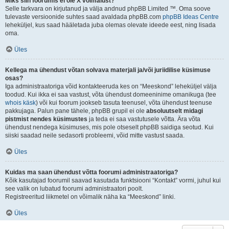
Miks siin foorumis ei ole X võimalust?
Selle tarkvara on kirjutanud ja välja andnud phpBB Limited ™. Oma soove
tulevaste versioonide suhtes saad avaldada phpBB.com
phpBB Ideas Centre
leheküljel, kus saad hääletada juba olemas olevate ideede eest, ning lisada
oma.
Üles
Kellega ma ühendust võtan solvava materjali ja/või juriidilise küsimuse
osas?
Iga administraatoriga võid kontakteeruda kes on “Meeskond” leheküljel välja
toodud. Kui ikka ei saa vastust, võta ühendust domeeninime omanikuga (tee
whois käsk
) või kui foorum jookseb tasuta teenusel, võta ühendust teenuse
pakkujaga. Palun pane tähele, phpBB grupil ei ole
absoluutselt midagi
pistmist nendes küsimustes
ja teda ei saa vastutusele võtta. Ära võta
ühendust nendega küsimuses, mis pole otseselt phpBB saidiga seotud. Kui
siiski saadad neile sedasorti probleemi, võid mitte vastust saada.
Üles
Kuidas ma saan ühendust võtta foorumi administraatoriga?
Kõik kasutajad foorumil saavad kasutada funktsiooni “Kontakt” vormi, juhul kui
see valik on lubatud foorumi administraatori poolt.
Registreeritud liikmetel on võimalik näha ka “Meeskond” linki.
Üles