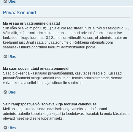
Üles
Privaatsõnumid
Ma ei saa privaatsõnumeid saata!
Siin võib olla kolm põhjust; 1.) Sa ei ole registreerunud ja / või sisseloginud. 2.)
Võimalik, et foorumi administraator on keelanud privaatsõnumite saatmise
funktsiooni kogu foorumis. 3.) Samuti on võimalik ka see, et administraator on
keelanud just Sinul saata privaatsõnumeid. Rohkema informatsiooni
saamiseks tuleks pöörduda foorumi administraatori poole.
Üles
Ma saan soovimatuid privaatsõnumeid!
Saad blokeerida kasutajaid privaatsõnumid, kasutades reegleid. Kui saad
privaatsõnumeid mingilt kindlalt kasutajalt, teavita administraatorit; Nemad
võivad keelata sellel kasutajal sõnumite saatmise.
Üles
Sain rämpsposti ja/või solvava kirja foorumi vahendusel!
Meil on kahju kuulda seda, edasiseks tegevuseks saada foorumi
administraatorile koopia kogu kirjast ja loodetavasti kasutab ta enda käsutuses
olevaid meetmeid selle lõpetamiseks.
Üles