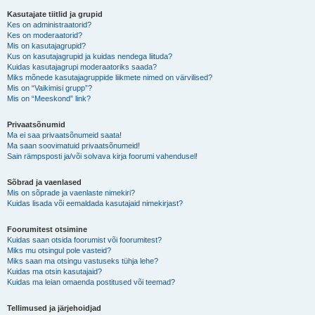
Kasutajate tiitlid ja grupid
Kes on administraatorid?
Kes on moderaatorid?
Mis on kasutajagrupid?
Kus on kasutajagrupid ja kuidas nendega liituda?
Kuidas kasutajagrupi moderaatoriks saada?
Miks mõnede kasutajagruppide liikmete nimed on värvilised?
Mis on “Vaikimisi grupp”?
Mis on “Meeskond” link?
Privaatsõnumid
Ma ei saa privaatsõnumeid saata!
Ma saan soovimatuid privaatsõnumeid!
Sain rämpsposti ja/või solvava kirja foorumi vahendusel!
Sõbrad ja vaenlased
Mis on sõprade ja vaenlaste nimekiri?
Kuidas lisada või eemaldada kasutajaid nimekirjast?
Foorumitest otsimine
Kuidas saan otsida foorumist või foorumitest?
Miks mu otsingul pole vasteid?
Miks saan ma otsingu vastuseks tühja lehe?
Kuidas ma otsin kasutajaid?
Kuidas ma leian omaenda postitused või teemad?
Tellimused ja järjehoidjad