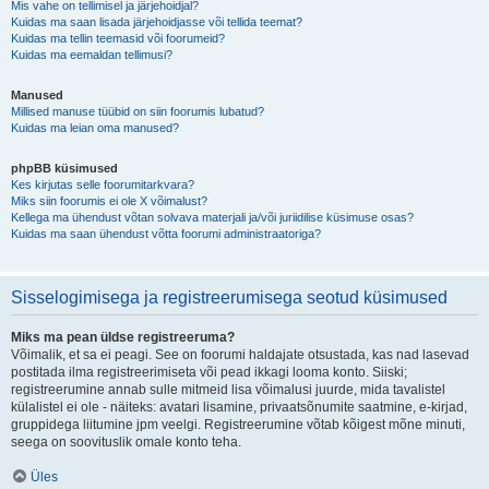
Mis vahe on tellimisel ja järjehoidjal?
Kuidas ma saan lisada järjehoidjasse või tellida teemat?
Kuidas ma tellin teemasid või foorumeid?
Kuidas ma eemaldan tellimusi?
Manused
Millised manuse tüübid on siin foorumis lubatud?
Kuidas ma leian oma manused?
phpBB küsimused
Kes kirjutas selle foorumitarkvara?
Miks siin foorumis ei ole X võimalust?
Kellega ma ühendust võtan solvava materjali ja/või juriidilise küsimuse osas?
Kuidas ma saan ühendust võtta foorumi administraatoriga?
Sisselogimisega ja registreerumisega seotud küsimused
Miks ma pean üldse registreeruma?
Võimalik, et sa ei peagi. See on foorumi haldajate otsustada, kas nad lasevad
postitada ilma registreerimiseta või pead ikkagi looma konto. Siiski;
registreerumine annab sulle mitmeid lisa võimalusi juurde, mida tavalistel
külalistel ei ole - näiteks: avatari lisamine, privaatsõnumite saatmine, e-kirjad,
gruppidega liitumine jpm veelgi. Registreerumine võtab kõigest mõne minuti,
seega on soovituslik omale konto teha.
Üles