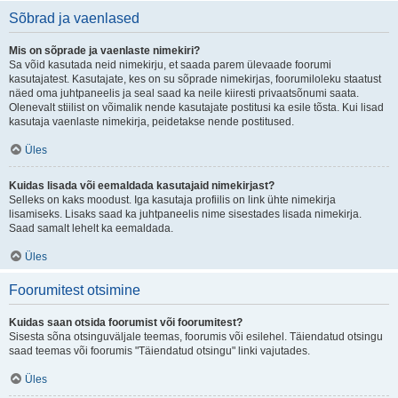
Sõbrad ja vaenlased
Mis on sõprade ja vaenlaste nimekiri?
Sa võid kasutada neid nimekirju, et saada parem ülevaade foorumi
kasutajatest. Kasutajate, kes on su sõprade nimekirjas, foorumiloleku staatust
näed oma juhtpaneelis ja seal saad ka neile kiiresti privaatsõnumi saata.
Olenevalt stiilist on võimalik nende kasutajate postitusi ka esile tõsta. Kui lisad
kasutaja vaenlaste nimekirja, peidetakse nende postitused.
Üles
Kuidas lisada või eemaldada kasutajaid nimekirjast?
Selleks on kaks moodust. Iga kasutaja profiilis on link ühte nimekirja
lisamiseks. Lisaks saad ka juhtpaneelis nime sisestades lisada nimekirja.
Saad samalt lehelt ka eemaldada.
Üles
Foorumitest otsimine
Kuidas saan otsida foorumist või foorumitest?
Sisesta sõna otsinguväljale teemas, foorumis või esilehel. Täiendatud otsingu
saad teemas või foorumis "Täiendatud otsingu" linki vajutades.
Üles