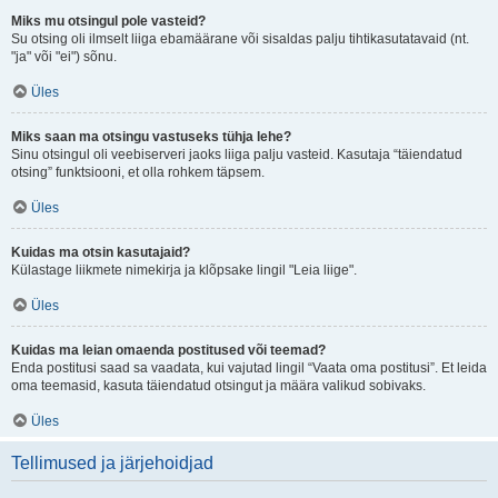
Miks mu otsingul pole vasteid?
Su otsing oli ilmselt liiga ebamäärane või sisaldas palju tihtikasutatavaid (nt.
"ja" või "ei") sõnu.
Üles
Miks saan ma otsingu vastuseks tühja lehe?
Sinu otsingul oli veebiserveri jaoks liiga palju vasteid. Kasutaja “täiendatud
otsing” funktsiooni, et olla rohkem täpsem.
Üles
Kuidas ma otsin kasutajaid?
Külastage liikmete nimekirja ja klõpsake lingil "Leia liige".
Üles
Kuidas ma leian omaenda postitused või teemad?
Enda postitusi saad sa vaadata, kui vajutad lingil “Vaata oma postitusi”. Et leida
oma teemasid, kasuta täiendatud otsingut ja määra valikud sobivaks.
Üles
Tellimused ja järjehoidjad