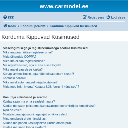
www.carmodel.ee
KKK
Registreeru
Logi sisse
Kodu
Foorumi pealeht
Korduma Kippuvad Küsimused
Korduma Kippuvad Küsimused
Sisselogimisega ja registreerumisega seotud küsimused
Miks ma pean üldse registreeruma?
Mida tähendab COPPA?
Miks ma ei saa registreeruda?
Ma registreerusin, aga ei saa sisse logida!
Miks ma ei saa sisse logida?
Kunagi ammu liitusin, aga nüüd ei saa enam sisse?!
Kaotasin parooli!
Miks mind automaatselt välja logitakse?
Mida teeb link nimega “Kustuta kõik foorumi küpsised”?
Kasutaja eelistused ja seaded
Kuidas saan ma oma seadeid muuta?
Kuidas ma saan peita oma kasutajanime foorumilolijate nimekirjast?
Ajad on valed!
Muutsin oma ajatsooni, aga ajad on ikka valed!
Minu emakeelt ei ole nimekirjas!
Kuidas ma panen kasutajanime juurde omale pildi?
Kuidas ma saan lisada avatari?