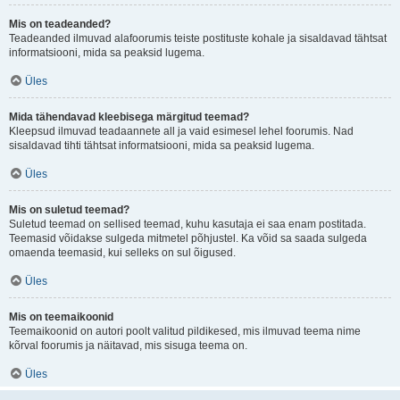
Mis on teadeanded?
Teadeanded ilmuvad alafoorumis teiste postituste kohale ja sisaldavad tähtsat
informatsiooni, mida sa peaksid lugema.
Üles
Mida tähendavad kleebisega märgitud teemad?
Kleepsud ilmuvad teadaannete all ja vaid esimesel lehel foorumis. Nad
sisaldavad tihti tähtsat informatsiooni, mida sa peaksid lugema.
Üles
Mis on suletud teemad?
Suletud teemad on sellised teemad, kuhu kasutaja ei saa enam postitada.
Teemasid võidakse sulgeda mitmetel põhjustel. Ka võid sa saada sulgeda
omaenda teemasid, kui selleks on sul õigused.
Üles
Mis on teemaikoonid
Teemaikoonid on autori poolt valitud pildikesed, mis ilmuvad teema nime
kõrval foorumis ja näitavad, mis sisuga teema on.
Üles