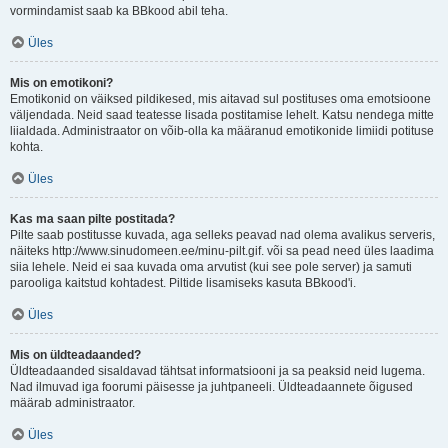
vormindamist saab ka BBkood abil teha.
Üles
Mis on emotikoni?
Emotikonid on väiksed pildikesed, mis aitavad sul postituses oma emotsioone
väljendada. Neid saad teatesse lisada postitamise lehelt. Katsu nendega mitte
liialdada. Administraator on võib-olla ka määranud emotikonide limiidi potituse
kohta.
Üles
Kas ma saan pilte postitada?
Pilte saab postitusse kuvada, aga selleks peavad nad olema avalikus serveris,
näiteks http://www.sinudomeen.ee/minu-pilt.gif. või sa pead need üles laadima
siia lehele. Neid ei saa kuvada oma arvutist (kui see pole server) ja samuti
parooliga kaitstud kohtadest. Piltide lisamiseks kasuta BBkood'i.
Üles
Mis on üldteadaanded?
Üldteadaanded sisaldavad tähtsat informatsiooni ja sa peaksid neid lugema.
Nad ilmuvad iga foorumi päisesse ja juhtpaneeli. Üldteadaannete õigused
määrab administraator.
Üles