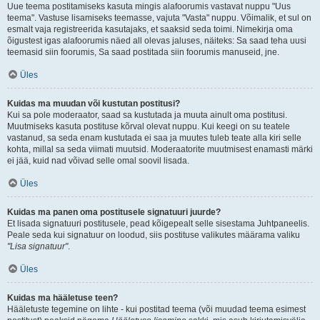
Uue teema postitamiseks kasuta mingis alafoorumis vastavat nuppu "Uus
teema". Vastuse lisamiseks teemasse, vajuta "Vasta" nuppu. Võimalik, et sul on
esmalt vaja registreerida kasutajaks, et saaksid seda toimi. Nimekirja oma
õigustest igas alafoorumis näed all olevas jaluses, näiteks: Sa saad teha uusi
teemasid siin foorumis, Sa saad postitada siin foorumis manuseid, jne.
Üles
Kuidas ma muudan või kustutan postitusi?
Kui sa pole moderaator, saad sa kustutada ja muuta ainult oma postitusi.
Muutmiseks kasuta postituse kõrval olevat nuppu. Kui keegi on su teatele
vastanud, sa seda enam kustutada ei saa ja muutes tuleb teate alla kiri selle
kohta, millal sa seda viimati muutsid. Moderaatorite muutmisest enamasti märki
ei jää, kuid nad võivad selle omal soovil lisada.
Üles
Kuidas ma panen oma postitusele signatuuri juurde?
Et lisada signatuuri postitusele, pead kõigepealt selle sisestama Juhtpaneelis.
Peale seda kui signatuur on loodud, siis postituse valikutes määrama valiku
"Lisa signatuur"
.
Üles
Kuidas ma hääletuse teen?
Hääletuste tegemine on lihte - kui postitad teema (või muudad teema esimest