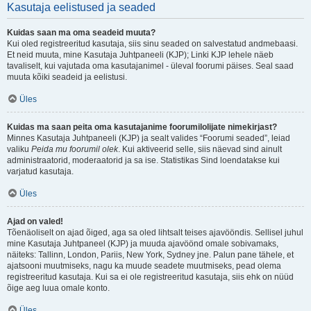
Kasutaja eelistused ja seaded
Kuidas saan ma oma seadeid muuta?
Kui oled registreeritud kasutaja, siis sinu seaded on salvestatud andmebaasi.
Et neid muuta, mine Kasutaja Juhtpaneeli (KJP); Linki KJP lehele näeb
tavaliselt, kui vajutada oma kasutajanimel - üleval foorumi päises. Seal saad
muuta kõiki seadeid ja eelistusi.
Üles
Kuidas ma saan peita oma kasutajanime foorumilolijate nimekirjast?
Minnes Kasutaja Juhtpaneeli (KJP) ja sealt valides “Foorumi seaded”, leiad
valiku
Peida mu foorumil olek
. Kui aktiveerid selle, siis näevad sind ainult
administraatorid, moderaatorid ja sa ise. Statistikas Sind loendatakse kui
varjatud kasutaja.
Üles
Ajad on valed!
Tõenäoliselt on ajad õiged, aga sa oled lihtsalt teises ajavööndis. Sellisel juhul
mine Kasutaja Juhtpaneel (KJP) ja muuda ajavöönd omale sobivamaks,
näiteks: Tallinn, London, Pariis, New York, Sydney jne. Palun pane tähele, et
ajatsooni muutmiseks, nagu ka muude seadete muutmiseks, pead olema
registreeritud kasutaja. Kui sa ei ole registreeritud kasutaja, siis ehk on nüüd
õige aeg luua omale konto.
Üles