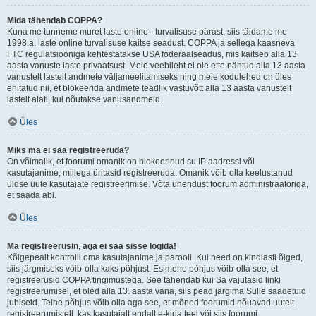
Mida tähendab COPPA?
Kuna me tunneme muret laste online - turvalisuse pärast, siis täidame me
1998.a. laste online turvalisuse kaitse seadust. COPPA ja sellega kaasneva
FTC regulatsiooniga kehtestatakse USA föderaalseadus, mis kaitseb alla 13
aasta vanuste laste privaatsust. Meie veebileht ei ole ette nähtud alla 13 aasta
vanustelt lastelt andmete väljameelitamiseks ning meie kodulehed on üles
ehitatud nii, et blokeerida andmete teadlik vastuvõtt alla 13 aasta vanustelt
lastelt alati, kui nõutakse vanusandmeid.
Üles
Miks ma ei saa registreeruda?
On võimalik, et foorumi omanik on blokeerinud su IP aadressi või
kasutajanime, millega üritasid registreeruda. Omanik võib olla keelustanud
üldse uute kasutajate registreerimise. Võta ühendust foorum administraatoriga,
et saada abi.
Üles
Ma registreerusin, aga ei saa sisse logida!
Kõigepealt kontrolli oma kasutajanime ja parooli. Kui need on kindlasti õiged,
siis järgmiseks võib-olla kaks põhjust. Esimene põhjus võib-olla see, et
registreerusid COPPA tingimustega. See tähendab kui Sa vajutasid linki
registreerumisel, et oled alla 13. aasta vana, siis pead järgima Sulle saadetuid
juhiseid. Teine põhjus võib olla aga see, et mõned foorumid nõuavad uutelt
registreerumistelt, kas kasutajalt endalt e-kirja teel või siis foorumi