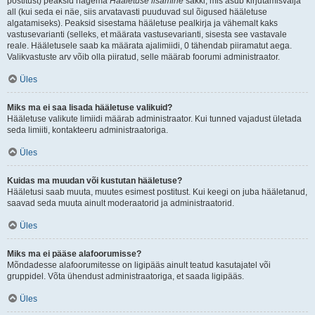
postitust) peaksid nägema
Hääletuse lisamine
sakki, mis asub kirjutamisvälja
all (kui seda ei näe, siis arvatavasti puuduvad sul õigused hääletuse
algatamiseks). Peaksid sisestama hääletuse pealkirja ja vähemalt kaks
vastusevarianti (selleks, et määrata vastusevarianti, sisesta see vastavale
reale. Hääletusele saab ka määrata ajalimiidi, 0 tähendab piiramatut aega.
Valikvastuste arv võib olla piiratud, selle määrab foorumi administraator.
Üles
Miks ma ei saa lisada hääletuse valikuid?
Hääletuse valikute limiidi määrab administraator. Kui tunned vajadust ületada
seda limiiti, kontakteeru administraatoriga.
Üles
Kuidas ma muudan või kustutan hääletuse?
Hääletusi saab muuta, muutes esimest postitust. Kui keegi on juba hääletanud,
saavad seda muuta ainult moderaatorid ja administraatorid.
Üles
Miks ma ei pääse alafoorumisse?
Mõndadesse alafoorumitesse on ligipääs ainult teatud kasutajatel või
gruppidel. Võta ühendust administraatoriga, et saada ligipääs.
Üles