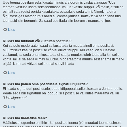
Uue teema postitamiseks kasuta mingis alafoorumis vastavat nuppu "Uus
teema". Vastuse lisamiseks teemasse, vajuta "Vasta" nuppu. Võimalik, et sul on
esmalt vaja registreerida kasutajaks, et saaksid seda toimi. Nimekirja oma
õigustest igas alafoorumis näed all olevas jaluses, näiteks: Sa saad teha uusi
teemasid siin foorumis, Sa saad postitada siin foorumis manuseid, jne.
Üles
Kuidas ma muudan või kustutan postitusi?
Kui sa pole moderaator, saad sa kustutada ja muuta ainult oma postitusi.
Muutmiseks kasuta postituse kõrval olevat nuppu. Kui keegi on su teatele
vastanud, sa seda enam kustutada ei saa ja muutes tuleb teate alla kiri selle
kohta, millal sa seda viimati muutsid. Moderaatorite muutmisest enamasti märki
ei jää, kuid nad võivad selle omal soovil lisada.
Üles
Kuidas ma panen oma postitusele signatuuri juurde?
Et lisada signatuuri postitusele, pead kõigepealt selle sisestama Juhtpaneelis.
Peale seda kui signatuur on loodud, siis postituse valikutes määrama valiku
"Lisa signatuur"
.
Üles
Kuidas ma hääletuse teen?
Hääletuste tegemine on lihte - kui postitad teema (või muudad teema esimest