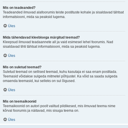
Mis on teadeanded?
Teadeanded ilmuvad alafoorumis teiste postituste kohale ja sisaldavad tähtsat
informatsiooni, mida sa peaksid lugema.
Üles
Mida tähendavad kleebisega märgitud teemad?
Kleepsud ilmuvad teadaannete all ja vaid esimesel lehel foorumis. Nad
sisaldavad tihti tähtsat informatsiooni, mida sa peaksid lugema.
Üles
Mis on suletud teemad?
Suletud teemad on sellised teemad, kuhu kasutaja ei saa enam postitada.
Teemasid võidakse sulgeda mitmetel põhjustel. Ka võid sa saada sulgeda
omaenda teemasid, kui selleks on sul õigused.
Üles
Mis on teemaikoonid
Teemaikoonid on autori poolt valitud pildikesed, mis ilmuvad teema nime
kõrval foorumis ja näitavad, mis sisuga teema on.
Üles