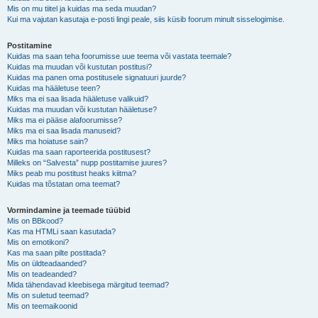
Mis on mu tiitel ja kuidas ma seda muudan?
Kui ma vajutan kasutaja e-posti lingi peale, siis küsib foorum minult sisselogimise.
Postitamine
Kuidas ma saan teha foorumisse uue teema või vastata teemale?
Kuidas ma muudan või kustutan postitusi?
Kuidas ma panen oma postitusele signatuuri juurde?
Kuidas ma hääletuse teen?
Miks ma ei saa lisada hääletuse valikuid?
Kuidas ma muudan või kustutan hääletuse?
Miks ma ei pääse alafoorumisse?
Miks ma ei saa lisada manuseid?
Miks ma hoiatuse sain?
Kuidas ma saan raporteerida postitusest?
Milleks on “Salvesta” nupp postitamise juures?
Miks peab mu postitust heaks kiitma?
Kuidas ma tõstatan oma teemat?
Vormindamine ja teemade tüübid
Mis on BBkood?
Kas ma HTMLi saan kasutada?
Mis on emotikoni?
Kas ma saan pilte postitada?
Mis on üldteadaanded?
Mis on teadeanded?
Mida tähendavad kleebisega märgitud teemad?
Mis on suletud teemad?
Mis on teemaikoonid