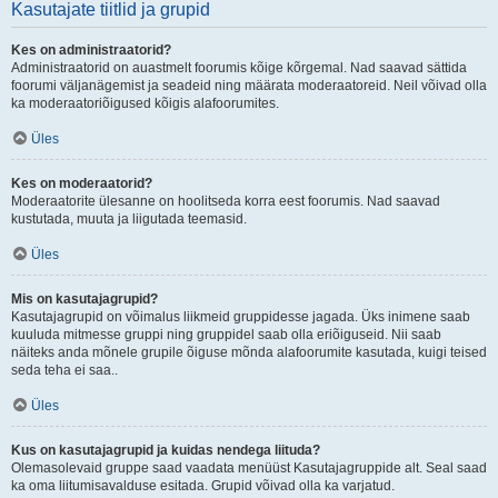
Kasutajate tiitlid ja grupid
Kes on administraatorid?
Administraatorid on auastmelt foorumis kõige kõrgemal. Nad saavad sättida
foorumi väljanägemist ja seadeid ning määrata moderaatoreid. Neil võivad olla
ka moderaatoriõigused kõigis alafoorumites.
Üles
Kes on moderaatorid?
Moderaatorite ülesanne on hoolitseda korra eest foorumis. Nad saavad
kustutada, muuta ja liigutada teemasid.
Üles
Mis on kasutajagrupid?
Kasutajagrupid on võimalus liikmeid gruppidesse jagada. Üks inimene saab
kuuluda mitmesse gruppi ning gruppidel saab olla eriõiguseid. Nii saab
näiteks anda mõnele grupile õiguse mõnda alafoorumite kasutada, kuigi teised
seda teha ei saa..
Üles
Kus on kasutajagrupid ja kuidas nendega liituda?
Olemasolevaid gruppe saad vaadata menüüst Kasutajagruppide alt. Seal saad
ka oma liitumisavalduse esitada. Grupid võivad olla ka varjatud.