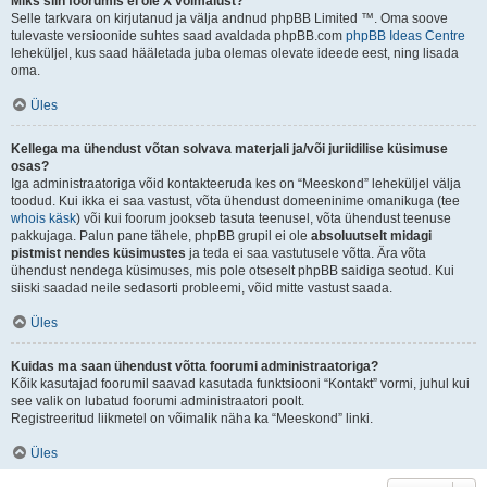
Miks siin foorumis ei ole X võimalust?
Selle tarkvara on kirjutanud ja välja andnud phpBB Limited ™. Oma soove
tulevaste versioonide suhtes saad avaldada phpBB.com
phpBB Ideas Centre
leheküljel, kus saad hääletada juba olemas olevate ideede eest, ning lisada
oma.
Üles
Kellega ma ühendust võtan solvava materjali ja/või juriidilise küsimuse
osas?
Iga administraatoriga võid kontakteeruda kes on “Meeskond” leheküljel välja
toodud. Kui ikka ei saa vastust, võta ühendust domeeninime omanikuga (tee
whois käsk
) või kui foorum jookseb tasuta teenusel, võta ühendust teenuse
pakkujaga. Palun pane tähele, phpBB grupil ei ole
absoluutselt midagi
pistmist nendes küsimustes
ja teda ei saa vastutusele võtta. Ära võta
ühendust nendega küsimuses, mis pole otseselt phpBB saidiga seotud. Kui
siiski saadad neile sedasorti probleemi, võid mitte vastust saada.
Üles
Kuidas ma saan ühendust võtta foorumi administraatoriga?
Kõik kasutajad foorumil saavad kasutada funktsiooni “Kontakt” vormi, juhul kui
see valik on lubatud foorumi administraatori poolt.
Registreeritud liikmetel on võimalik näha ka “Meeskond” linki.
Üles