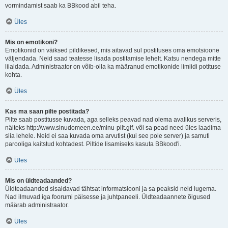
vormindamist saab ka BBkood abil teha.
Üles
Mis on emotikoni?
Emotikonid on väiksed pildikesed, mis aitavad sul postituses oma emotsioone
väljendada. Neid saad teatesse lisada postitamise lehelt. Katsu nendega mitte
liialdada. Administraator on võib-olla ka määranud emotikonide limiidi potituse
kohta.
Üles
Kas ma saan pilte postitada?
Pilte saab postitusse kuvada, aga selleks peavad nad olema avalikus serveris,
näiteks http://www.sinudomeen.ee/minu-pilt.gif. või sa pead need üles laadima
siia lehele. Neid ei saa kuvada oma arvutist (kui see pole server) ja samuti
parooliga kaitstud kohtadest. Piltide lisamiseks kasuta BBkood'i.
Üles
Mis on üldteadaanded?
Üldteadaanded sisaldavad tähtsat informatsiooni ja sa peaksid neid lugema.
Nad ilmuvad iga foorumi päisesse ja juhtpaneeli. Üldteadaannete õigused
määrab administraator.
Üles