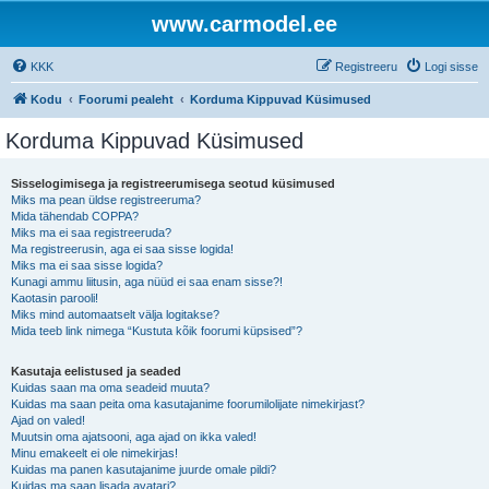
www.carmodel.ee
KKK
Registreeru
Logi sisse
Kodu
Foorumi pealeht
Korduma Kippuvad Küsimused
Korduma Kippuvad Küsimused
Sisselogimisega ja registreerumisega seotud küsimused
Miks ma pean üldse registreeruma?
Mida tähendab COPPA?
Miks ma ei saa registreeruda?
Ma registreerusin, aga ei saa sisse logida!
Miks ma ei saa sisse logida?
Kunagi ammu liitusin, aga nüüd ei saa enam sisse?!
Kaotasin parooli!
Miks mind automaatselt välja logitakse?
Mida teeb link nimega “Kustuta kõik foorumi küpsised”?
Kasutaja eelistused ja seaded
Kuidas saan ma oma seadeid muuta?
Kuidas ma saan peita oma kasutajanime foorumilolijate nimekirjast?
Ajad on valed!
Muutsin oma ajatsooni, aga ajad on ikka valed!
Minu emakeelt ei ole nimekirjas!
Kuidas ma panen kasutajanime juurde omale pildi?
Kuidas ma saan lisada avatari?