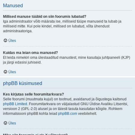
Manused
Millised manuse tüübid on siin foorumis lubatud?
Iga administraator võib määrata ise, milliseid tüüpe manuseid ta lubab ja
milliseid mitte. Kui pole kindel, millised on lubatud, võta ühendust
administraatoriga.
Üles
Kuidas ma leian oma manused?
Et leida nimekiri oma üleslaaditud manustest, mine kasutaja juhtpaneeli (KJP)
ja järgi edasisi juhiseid.
Üles
phpBB küsimused
Kes kirjutas selle foorumitarkvara?
Selle foorumi (muutmata kujul) on tootnud, avaldanud ja õigustega kaitsnud
phpBB Limited
. Foorumitarkvara on väljalastud GNU Üldise Avaliku Litsentsi,
versioon 2 (GPL-2.0) alusel ja on täiesti tasuta kasutatav kõigile. Rohkem
informatsiooni phpBB kohta leiad
phpBB.com
veebilehelt.
Üles