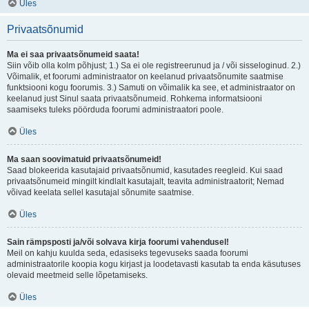
Üles
Privaatsõnumid
Ma ei saa privaatsõnumeid saata!
Siin võib olla kolm põhjust; 1.) Sa ei ole registreerunud ja / või sisseloginud. 2.)
Võimalik, et foorumi administraator on keelanud privaatsõnumite saatmise
funktsiooni kogu foorumis. 3.) Samuti on võimalik ka see, et administraator on
keelanud just Sinul saata privaatsõnumeid. Rohkema informatsiooni
saamiseks tuleks pöörduda foorumi administraatori poole.
Üles
Ma saan soovimatuid privaatsõnumeid!
Saad blokeerida kasutajaid privaatsõnumid, kasutades reegleid. Kui saad
privaatsõnumeid mingilt kindlalt kasutajalt, teavita administraatorit; Nemad
võivad keelata sellel kasutajal sõnumite saatmise.
Üles
Sain rämpsposti ja/või solvava kirja foorumi vahendusel!
Meil on kahju kuulda seda, edasiseks tegevuseks saada foorumi
administraatorile koopia kogu kirjast ja loodetavasti kasutab ta enda käsutuses
olevaid meetmeid selle lõpetamiseks.
Üles