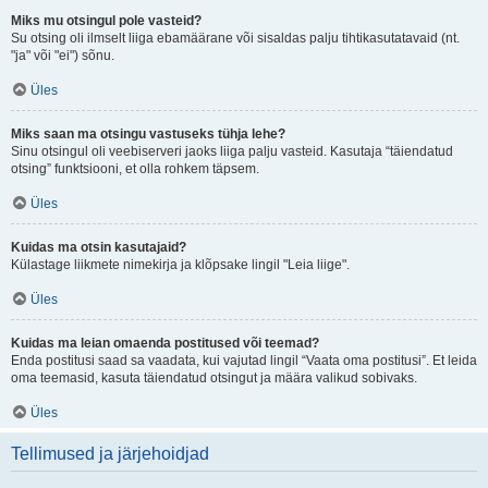
Miks mu otsingul pole vasteid?
Su otsing oli ilmselt liiga ebamäärane või sisaldas palju tihtikasutatavaid (nt.
"ja" või "ei") sõnu.
Üles
Miks saan ma otsingu vastuseks tühja lehe?
Sinu otsingul oli veebiserveri jaoks liiga palju vasteid. Kasutaja “täiendatud
otsing” funktsiooni, et olla rohkem täpsem.
Üles
Kuidas ma otsin kasutajaid?
Külastage liikmete nimekirja ja klõpsake lingil "Leia liige".
Üles
Kuidas ma leian omaenda postitused või teemad?
Enda postitusi saad sa vaadata, kui vajutad lingil “Vaata oma postitusi”. Et leida
oma teemasid, kasuta täiendatud otsingut ja määra valikud sobivaks.
Üles
Tellimused ja järjehoidjad