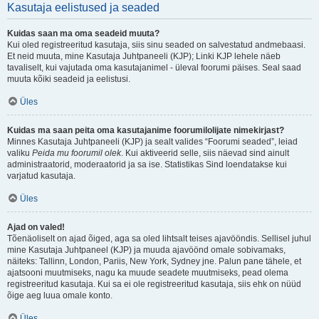
Kasutaja eelistused ja seaded
Kuidas saan ma oma seadeid muuta?
Kui oled registreeritud kasutaja, siis sinu seaded on salvestatud andmebaasi.
Et neid muuta, mine Kasutaja Juhtpaneeli (KJP); Linki KJP lehele näeb
tavaliselt, kui vajutada oma kasutajanimel - üleval foorumi päises. Seal saad
muuta kõiki seadeid ja eelistusi.
Üles
Kuidas ma saan peita oma kasutajanime foorumilolijate nimekirjast?
Minnes Kasutaja Juhtpaneeli (KJP) ja sealt valides “Foorumi seaded”, leiad
valiku
Peida mu foorumil olek
. Kui aktiveerid selle, siis näevad sind ainult
administraatorid, moderaatorid ja sa ise. Statistikas Sind loendatakse kui
varjatud kasutaja.
Üles
Ajad on valed!
Tõenäoliselt on ajad õiged, aga sa oled lihtsalt teises ajavööndis. Sellisel juhul
mine Kasutaja Juhtpaneel (KJP) ja muuda ajavöönd omale sobivamaks,
näiteks: Tallinn, London, Pariis, New York, Sydney jne. Palun pane tähele, et
ajatsooni muutmiseks, nagu ka muude seadete muutmiseks, pead olema
registreeritud kasutaja. Kui sa ei ole registreeritud kasutaja, siis ehk on nüüd
õige aeg luua omale konto.
Üles