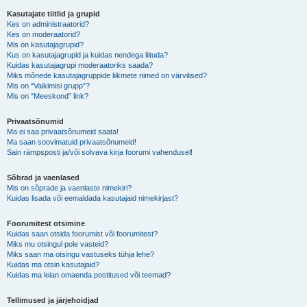
Kasutajate tiitlid ja grupid
Kes on administraatorid?
Kes on moderaatorid?
Mis on kasutajagrupid?
Kus on kasutajagrupid ja kuidas nendega liituda?
Kuidas kasutajagrupi moderaatoriks saada?
Miks mõnede kasutajagruppide liikmete nimed on värvilised?
Mis on “Vaikimisi grupp”?
Mis on “Meeskond” link?
Privaatsõnumid
Ma ei saa privaatsõnumeid saata!
Ma saan soovimatuid privaatsõnumeid!
Sain rämpsposti ja/või solvava kirja foorumi vahendusel!
Sõbrad ja vaenlased
Mis on sõprade ja vaenlaste nimekiri?
Kuidas lisada või eemaldada kasutajaid nimekirjast?
Foorumitest otsimine
Kuidas saan otsida foorumist või foorumitest?
Miks mu otsingul pole vasteid?
Miks saan ma otsingu vastuseks tühja lehe?
Kuidas ma otsin kasutajaid?
Kuidas ma leian omaenda postitused või teemad?
Tellimused ja järjehoidjad