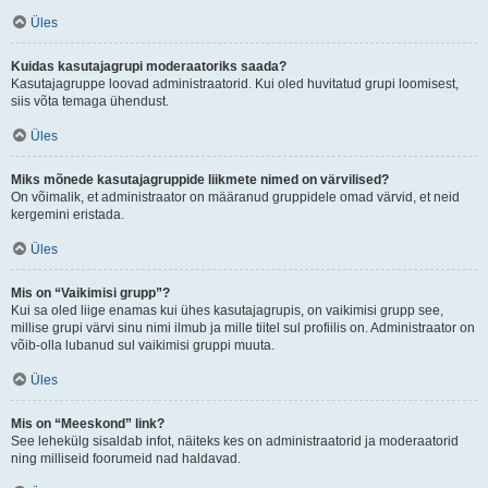
Üles
Kuidas kasutajagrupi moderaatoriks saada?
Kasutajagruppe loovad administraatorid. Kui oled huvitatud grupi loomisest,
siis võta temaga ühendust.
Üles
Miks mõnede kasutajagruppide liikmete nimed on värvilised?
On võimalik, et administraator on määranud gruppidele omad värvid, et neid
kergemini eristada.
Üles
Mis on “Vaikimisi grupp”?
Kui sa oled liige enamas kui ühes kasutajagrupis, on vaikimisi grupp see,
millise grupi värvi sinu nimi ilmub ja mille tiitel sul profiilis on. Administraator on
võib-olla lubanud sul vaikimisi gruppi muuta.
Üles
Mis on “Meeskond” link?
See lehekülg sisaldab infot, näiteks kes on administraatorid ja moderaatorid
ning milliseid foorumeid nad haldavad.