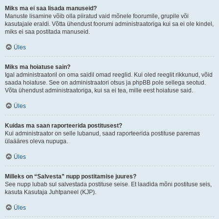
Miks ma ei saa lisada manuseid?
Manuste lisamine võib olla piiratud vaid mõnele foorumile, grupile või
kasutajale eraldi. Võtta ühendust foorumi administraatoriga kui sa ei ole kindel,
miks ei saa postitada manuseid.
Üles
Miks ma hoiatuse sain?
Igal administraatoril on oma saidil omad reeglid. Kui oled reeglit rikkunud, võid
saada hoiatuse. See on administraatori otsus ja phpBB pole sellega seotud.
Võta ühendust administraatoriga, kui sa ei tea, mille eest hoiatuse said.
Üles
Kuidas ma saan raporteerida postitusest?
Kui administraator on selle lubanud, saad raporteerida postituse paremas
ülaääres oleva nupuga.
Üles
Milleks on “Salvesta” nupp postitamise juures?
See nupp lubab sul salvestada postituse seise. Et laadida mõni postituse seis,
kasuta Kasutaja Juhtpaneel (KJP).
Üles