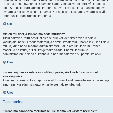
et lisada omale avataripilt: Gravatar, Gallery, mujalt veebilehelt või laadides
üles. Samuti foorumi administraatorid saavad ise otsustada, kas nad lubavad
avatare ja millisel viisil nad lubavad. Kui sa ei saa kasutada avatare, siis võta
ühendust foorumi administraatoriga..
Üles
Mis on mu tiitel ja kuidas ma seda muudan?
Tiitlid näitavad, mitu postitust oled teinud või identfitseerivad kindlaid
kasutajaid, näiteks moderaatoreid ja administraatoreid. Enamasti ei saa tiitleid
muuta, kuna need määrab administraator. Palun ära riku foorumit, tehes
mõttetuid postitusi, et tiitlit kõrgemaks saada. Enamik foorumite
administraatoreid seda ei kannata ja nad madaldavad su postituste arvu.
Üles
Kui ma vajutan kasutaja e-posti lingi peale, siis küsib foorum minult
sisselogimise.
Ainult registreeritud kasutajad saavad foorumi kaudu e-maile saata. Ja sedagi
ainult siis, kui administraator on selle võimaluse lubanud.
Üles
Postitamine
Kuidas ma saan teha foorumisse uue teema või vastata teemale?