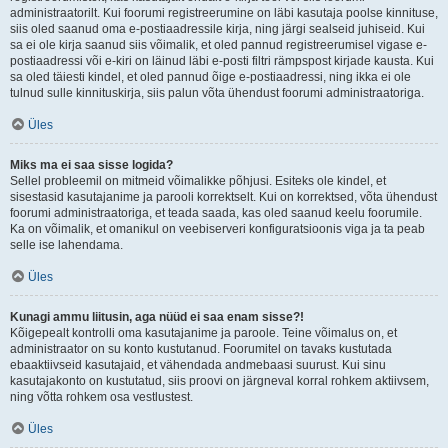
administraatorilt. Kui foorumi registreerumine on läbi kasutaja poolse kinnituse,
siis oled saanud oma e-postiaadressile kirja, ning järgi sealseid juhiseid. Kui
sa ei ole kirja saanud siis võimalik, et oled pannud registreerumisel vigase e-
postiaadressi või e-kiri on läinud läbi e-posti filtri rämpspost kirjade kausta. Kui
sa oled täiesti kindel, et oled pannud õige e-postiaadressi, ning ikka ei ole
tulnud sulle kinnituskirja, siis palun võta ühendust foorumi administraatoriga.
Üles
Miks ma ei saa sisse logida?
Sellel probleemil on mitmeid võimalikke põhjusi. Esiteks ole kindel, et
sisestasid kasutajanime ja parooli korrektselt. Kui on korrektsed, võta ühendust
foorumi administraatoriga, et teada saada, kas oled saanud keelu foorumile.
Ka on võimalik, et omanikul on veebiserveri konfiguratsioonis viga ja ta peab
selle ise lahendama.
Üles
Kunagi ammu liitusin, aga nüüd ei saa enam sisse?!
Kõigepealt kontrolli oma kasutajanime ja paroole. Teine võimalus on, et
administraator on su konto kustutanud. Foorumitel on tavaks kustutada
ebaaktiivseid kasutajaid, et vähendada andmebaasi suurust. Kui sinu
kasutajakonto on kustutatud, siis proovi on järgneval korral rohkem aktiivsem,
ning võtta rohkem osa vestlustest.
Üles