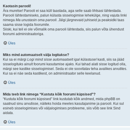
Kaotasin parooli!
Ära muretse! Parooli ei saa küll taastada, aga selle saab lihtsasi lähtestada.
Parooli lähtestamiseks, palun külasta sisselogimise lehekülge, ning vajuta linki
nimega
Ma unustasin oma parooli
. Jälgi järgnevaid juhiseid ja peaksidki taas
saama sisse logida foorumile.
Siiski, kui teil ei ole võimalik oma parooli lähtestada, siis palun võta ühendust
foorumi administraatoriga.
Üles
Miks mind automaatselt välja logitakse?
Kui sa ei märgi
Logi mind sisse automaatselt igal külastusel
kasti, siis sa jääd
sisselogituks ainult foorumi kasutamise ajaks. Kui tahad alati sisse logitud olla,
märgi see kastike sisselogimisel. Seda ei ole soovitatav teha avalikes arvutites.
Kui sa ei näe seda kastikest, on administraator selle keelanud.
Üles
Mida teeb link nimega “Kustuta kõik foorumi küpsised”?
“Kustuta kõik foorumi küpsised” link kustutab kõik andmed, mida phpBB on
saatnud sinu arvutisse, näiteks hoida meeles kasutajanime ja parooli. Kui sul
esineb sisselogimises või väljalogimises probleeme, siis võib see link Sind
aidata.
Üles