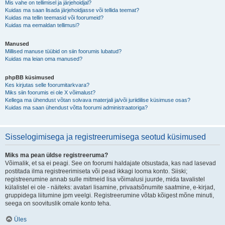
Mis vahe on tellimisel ja järjehoidjal?
Kuidas ma saan lisada järjehoidjasse või tellida teemat?
Kuidas ma tellin teemasid või foorumeid?
Kuidas ma eemaldan tellimusi?
Manused
Millised manuse tüübid on siin foorumis lubatud?
Kuidas ma leian oma manused?
phpBB küsimused
Kes kirjutas selle foorumitarkvara?
Miks siin foorumis ei ole X võimalust?
Kellega ma ühendust võtan solvava materjali ja/või juriidilise küsimuse osas?
Kuidas ma saan ühendust võtta foorumi administraatoriga?
Sisselogimisega ja registreerumisega seotud küsimused
Miks ma pean üldse registreeruma?
Võimalik, et sa ei peagi. See on foorumi haldajate otsustada, kas nad lasevad
postitada ilma registreerimiseta või pead ikkagi looma konto. Siiski;
registreerumine annab sulle mitmeid lisa võimalusi juurde, mida tavalistel
külalistel ei ole - näiteks: avatari lisamine, privaatsõnumite saatmine, e-kirjad,
gruppidega liitumine jpm veelgi. Registreerumine võtab kõigest mõne minuti,
seega on soovituslik omale konto teha.
Üles