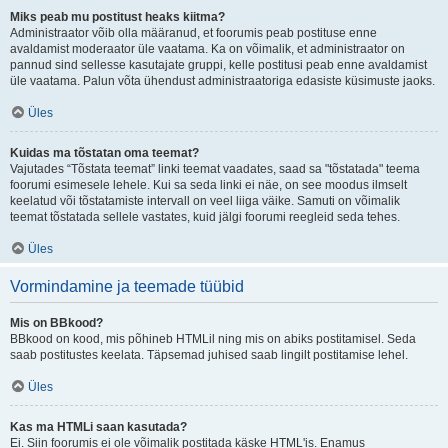
Miks peab mu postitust heaks kiitma?
Administraator võib olla määranud, et foorumis peab postituse enne
avaldamist moderaator üle vaatama. Ka on võimalik, et administraator on
pannud sind sellesse kasutajate gruppi, kelle postitusi peab enne avaldamist
üle vaatama. Palun võta ühendust administraatoriga edasiste küsimuste jaoks.
Üles
Kuidas ma tõstatan oma teemat?
Vajutades “Tõstata teemat” linki teemat vaadates, saad sa "tõstatada" teema
foorumi esimesele lehele. Kui sa seda linki ei näe, on see moodus ilmselt
keelatud või tõstatamiste intervall on veel liiga väike. Samuti on võimalik
teemat tõstatada sellele vastates, kuid jälgi foorumi reegleid seda tehes.
Üles
Vormindamine ja teemade tüübid
Mis on BBkood?
BBkood on kood, mis põhineb HTMLil ning mis on abiks postitamisel. Seda
saab postitustes keelata. Täpsemad juhised saab lingilt postitamise lehel.
Üles
Kas ma HTMLi saan kasutada?
Ei. Siin foorumis ei ole võimalik postitada käske HTML'is. Enamus