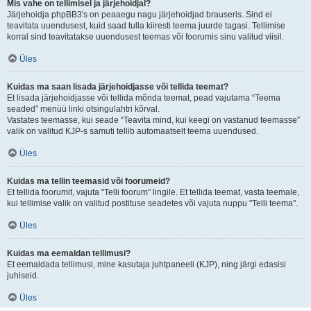
Mis vahe on tellimisel ja järjehoidjal?
Järjehoidja phpBB3's on peaaegu nagu järjehoidjad brauseris. Sind ei
teavitata uuendusest, kuid saad tulla kiiresti teema juurde tagasi. Tellimise
korral sind teavitatakse uuendusest teemas või foorumis sinu valitud viisil.
Üles
Kuidas ma saan lisada järjehoidjasse või tellida teemat?
Et lisada järjehoidjasse või tellida mõnda teemat, pead vajutama “Teema
seaded” menüü linki otsingulahtri kõrval.
Vastates teemasse, kui seade “Teavita mind, kui keegi on vastanud teemasse”
valik on valitud KJP-s samuti tellib automaatselt teema uuendused.
Üles
Kuidas ma tellin teemasid või foorumeid?
Et tellida foorumit, vajuta "Telli foorum" lingile. Et tellida teemat, vasta teemale,
kui tellimise valik on valitud postituse seadetes või vajuta nuppu "Telli teema".
Üles
Kuidas ma eemaldan tellimusi?
Et eemaldada tellimusi, mine kasutaja juhtpaneeli (KJP), ning järgi edasisi
juhiseid.
Üles