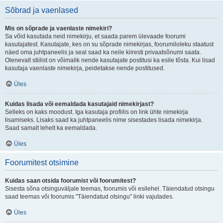
Sõbrad ja vaenlased
Mis on sõprade ja vaenlaste nimekiri?
Sa võid kasutada neid nimekirju, et saada parem ülevaade foorumi
kasutajatest. Kasutajate, kes on su sõprade nimekirjas, foorumiloleku staatust
näed oma juhtpaneelis ja seal saad ka neile kiiresti privaatsõnumi saata.
Olenevalt stiilist on võimalik nende kasutajate postitusi ka esile tõsta. Kui lisad
kasutaja vaenlaste nimekirja, peidetakse nende postitused.
Üles
Kuidas lisada või eemaldada kasutajaid nimekirjast?
Selleks on kaks moodust. Iga kasutaja profiilis on link ühte nimekirja
lisamiseks. Lisaks saad ka juhtpaneelis nime sisestades lisada nimekirja.
Saad samalt lehelt ka eemaldada.
Üles
Foorumitest otsimine
Kuidas saan otsida foorumist või foorumitest?
Sisesta sõna otsinguväljale teemas, foorumis või esilehel. Täiendatud otsingu
saad teemas või foorumis "Täiendatud otsingu" linki vajutades.
Üles