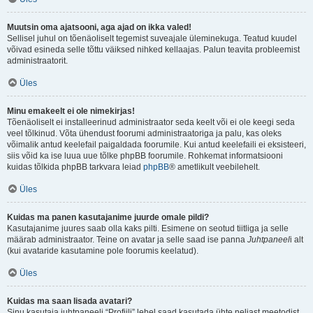
Muutsin oma ajatsooni, aga ajad on ikka valed!
Sellisel juhul on tõenäoliselt tegemist suveajale üleminekuga. Teatud kuudel
võivad esineda selle tõttu väiksed nihked kellaajas. Palun teavita probleemist
administraatorit.
Üles
Minu emakeelt ei ole nimekirjas!
Tõenäoliselt ei installeerinud administraator seda keelt või ei ole keegi seda
veel tõlkinud. Võta ühendust foorumi administraatoriga ja palu, kas oleks
võimalik antud keelefail paigaldada foorumile. Kui antud keelefaili ei eksisteeri,
siis võid ka ise luua uue tõlke phpBB foorumile. Rohkemat informatsiooni
kuidas tõlkida phpBB tarkvara leiad
phpBB
® ametlikult veebilehelt.
Üles
Kuidas ma panen kasutajanime juurde omale pildi?
Kasutajanime juures saab olla kaks pilti. Esimene on seotud tiitliga ja selle
määrab administraator. Teine on avatar ja selle saad ise panna
Juhtpaneel
i alt
(kui avataride kasutamine pole foorumis keelatud).
Üles
Kuidas ma saan lisada avatari?
Sinu kasutaja juhtpaneeli “Profiili” lehel saad kasutada ühte neljast meetodist,