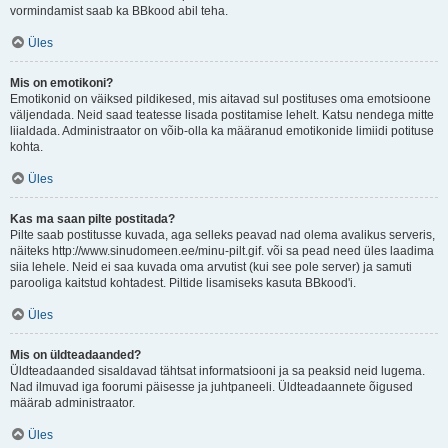
vormindamist saab ka BBkood abil teha.
Üles
Mis on emotikoni?
Emotikonid on väiksed pildikesed, mis aitavad sul postituses oma emotsioone
väljendada. Neid saad teatesse lisada postitamise lehelt. Katsu nendega mitte
liialdada. Administraator on võib-olla ka määranud emotikonide limiidi potituse
kohta.
Üles
Kas ma saan pilte postitada?
Pilte saab postitusse kuvada, aga selleks peavad nad olema avalikus serveris,
näiteks http://www.sinudomeen.ee/minu-pilt.gif. või sa pead need üles laadima
siia lehele. Neid ei saa kuvada oma arvutist (kui see pole server) ja samuti
parooliga kaitstud kohtadest. Piltide lisamiseks kasuta BBkood'i.
Üles
Mis on üldteadaanded?
Üldteadaanded sisaldavad tähtsat informatsiooni ja sa peaksid neid lugema.
Nad ilmuvad iga foorumi päisesse ja juhtpaneeli. Üldteadaannete õigused
määrab administraator.
Üles