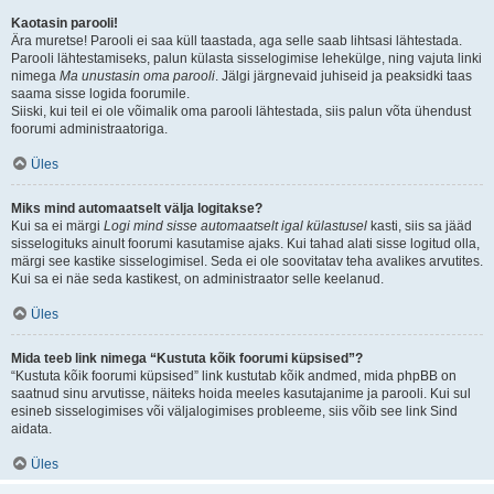
Kaotasin parooli!
Ära muretse! Parooli ei saa küll taastada, aga selle saab lihtsasi lähtestada.
Parooli lähtestamiseks, palun külasta sisselogimise lehekülge, ning vajuta linki
nimega
Ma unustasin oma parooli
. Jälgi järgnevaid juhiseid ja peaksidki taas
saama sisse logida foorumile.
Siiski, kui teil ei ole võimalik oma parooli lähtestada, siis palun võta ühendust
foorumi administraatoriga.
Üles
Miks mind automaatselt välja logitakse?
Kui sa ei märgi
Logi mind sisse automaatselt igal külastusel
kasti, siis sa jääd
sisselogituks ainult foorumi kasutamise ajaks. Kui tahad alati sisse logitud olla,
märgi see kastike sisselogimisel. Seda ei ole soovitatav teha avalikes arvutites.
Kui sa ei näe seda kastikest, on administraator selle keelanud.
Üles
Mida teeb link nimega “Kustuta kõik foorumi küpsised”?
“Kustuta kõik foorumi küpsised” link kustutab kõik andmed, mida phpBB on
saatnud sinu arvutisse, näiteks hoida meeles kasutajanime ja parooli. Kui sul
esineb sisselogimises või väljalogimises probleeme, siis võib see link Sind
aidata.
Üles