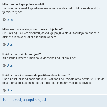
Miks mu otsingul pole vasteid?
Su otsing oli ilmselt liiga ebamäärane või sisaldas palju tihtikasutatavaid (nt.
"ja" või "ei") sõnu.
Üles
Miks saan ma otsingu vastuseks tühja lehe?
Sinu otsingul oli veebiserveri jaoks liiga palju vasteid. Kasutaja “täiendatud
otsing” funktsiooni, et olla rohkem täpsem.
Üles
Kuidas ma otsin kasutajaid?
Külastage liikmete nimekirja ja klõpsake lingil "Leia liige".
Üles
Kuidas ma leian omaenda postitused või teemad?
Enda postitusi saad sa vaadata, kui vajutad lingil “Vaata oma postitusi”. Et leida
oma teemasid, kasuta täiendatud otsingut ja määra valikud sobivaks.
Üles
Tellimused ja järjehoidjad