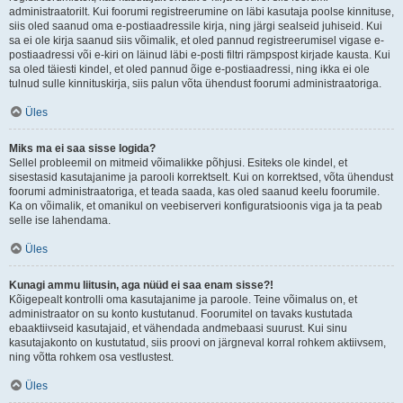
administraatorilt. Kui foorumi registreerumine on läbi kasutaja poolse kinnituse,
siis oled saanud oma e-postiaadressile kirja, ning järgi sealseid juhiseid. Kui
sa ei ole kirja saanud siis võimalik, et oled pannud registreerumisel vigase e-
postiaadressi või e-kiri on läinud läbi e-posti filtri rämpspost kirjade kausta. Kui
sa oled täiesti kindel, et oled pannud õige e-postiaadressi, ning ikka ei ole
tulnud sulle kinnituskirja, siis palun võta ühendust foorumi administraatoriga.
Üles
Miks ma ei saa sisse logida?
Sellel probleemil on mitmeid võimalikke põhjusi. Esiteks ole kindel, et
sisestasid kasutajanime ja parooli korrektselt. Kui on korrektsed, võta ühendust
foorumi administraatoriga, et teada saada, kas oled saanud keelu foorumile.
Ka on võimalik, et omanikul on veebiserveri konfiguratsioonis viga ja ta peab
selle ise lahendama.
Üles
Kunagi ammu liitusin, aga nüüd ei saa enam sisse?!
Kõigepealt kontrolli oma kasutajanime ja paroole. Teine võimalus on, et
administraator on su konto kustutanud. Foorumitel on tavaks kustutada
ebaaktiivseid kasutajaid, et vähendada andmebaasi suurust. Kui sinu
kasutajakonto on kustutatud, siis proovi on järgneval korral rohkem aktiivsem,
ning võtta rohkem osa vestlustest.
Üles