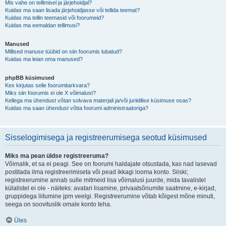
Mis vahe on tellimisel ja järjehoidjal?
Kuidas ma saan lisada järjehoidjasse või tellida teemat?
Kuidas ma tellin teemasid või foorumeid?
Kuidas ma eemaldan tellimusi?
Manused
Millised manuse tüübid on siin foorumis lubatud?
Kuidas ma leian oma manused?
phpBB küsimused
Kes kirjutas selle foorumitarkvara?
Miks siin foorumis ei ole X võimalust?
Kellega ma ühendust võtan solvava materjali ja/või juriidilise küsimuse osas?
Kuidas ma saan ühendust võtta foorumi administraatoriga?
Sisselogimisega ja registreerumisega seotud küsimused
Miks ma pean üldse registreeruma?
Võimalik, et sa ei peagi. See on foorumi haldajate otsustada, kas nad lasevad
postitada ilma registreerimiseta või pead ikkagi looma konto. Siiski;
registreerumine annab sulle mitmeid lisa võimalusi juurde, mida tavalistel
külalistel ei ole - näiteks: avatari lisamine, privaatsõnumite saatmine, e-kirjad,
gruppidega liitumine jpm veelgi. Registreerumine võtab kõigest mõne minuti,
seega on soovituslik omale konto teha.
Üles