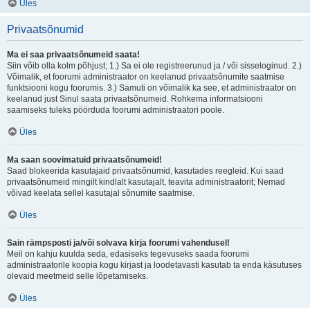
Üles
Privaatsõnumid
Ma ei saa privaatsõnumeid saata!
Siin võib olla kolm põhjust; 1.) Sa ei ole registreerunud ja / või sisseloginud. 2.)
Võimalik, et foorumi administraator on keelanud privaatsõnumite saatmise
funktsiooni kogu foorumis. 3.) Samuti on võimalik ka see, et administraator on
keelanud just Sinul saata privaatsõnumeid. Rohkema informatsiooni
saamiseks tuleks pöörduda foorumi administraatori poole.
Üles
Ma saan soovimatuid privaatsõnumeid!
Saad blokeerida kasutajaid privaatsõnumid, kasutades reegleid. Kui saad
privaatsõnumeid mingilt kindlalt kasutajalt, teavita administraatorit; Nemad
võivad keelata sellel kasutajal sõnumite saatmise.
Üles
Sain rämpsposti ja/või solvava kirja foorumi vahendusel!
Meil on kahju kuulda seda, edasiseks tegevuseks saada foorumi
administraatorile koopia kogu kirjast ja loodetavasti kasutab ta enda käsutuses
olevaid meetmeid selle lõpetamiseks.
Üles