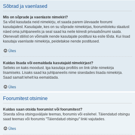
Sõbrad ja vaenlased
Mis on sõprade ja vaenlaste nimekiri?
Sa võid kasutada neid nimekirju, et saada parem ülevaade foorumi
kasutajatest. Kasutajate, kes on su sõprade nimekirjas, foorumiloleku staatust
näed oma juhtpaneelis ja seal saad ka neile kiiresti privaatsõnumi saata.
Olenevalt stiilist on võimalik nende kasutajate postitusi ka esile tõsta. Kui lisad
kasutaja vaenlaste nimekirja, peidetakse nende postitused.
Üles
Kuidas lisada või eemaldada kasutajaid nimekirjast?
Selleks on kaks moodust. Iga kasutaja profiilis on link ühte nimekirja
lisamiseks. Lisaks saad ka juhtpaneelis nime sisestades lisada nimekirja.
Saad samalt lehelt ka eemaldada.
Üles
Foorumitest otsimine
Kuidas saan otsida foorumist või foorumitest?
Sisesta sõna otsinguväljale teemas, foorumis või esilehel. Täiendatud otsingu
saad teemas või foorumis "Täiendatud otsingu" linki vajutades.
Üles