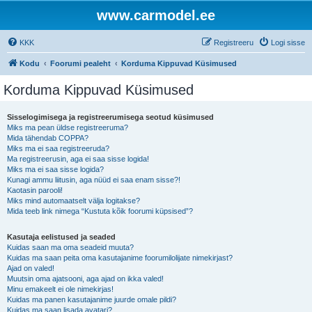
www.carmodel.ee
KKK
Registreeru
Logi sisse
Kodu
Foorumi pealeht
Korduma Kippuvad Küsimused
Korduma Kippuvad Küsimused
Sisselogimisega ja registreerumisega seotud küsimused
Miks ma pean üldse registreeruma?
Mida tähendab COPPA?
Miks ma ei saa registreeruda?
Ma registreerusin, aga ei saa sisse logida!
Miks ma ei saa sisse logida?
Kunagi ammu liitusin, aga nüüd ei saa enam sisse?!
Kaotasin parooli!
Miks mind automaatselt välja logitakse?
Mida teeb link nimega “Kustuta kõik foorumi küpsised”?
Kasutaja eelistused ja seaded
Kuidas saan ma oma seadeid muuta?
Kuidas ma saan peita oma kasutajanime foorumilolijate nimekirjast?
Ajad on valed!
Muutsin oma ajatsooni, aga ajad on ikka valed!
Minu emakeelt ei ole nimekirjas!
Kuidas ma panen kasutajanime juurde omale pildi?
Kuidas ma saan lisada avatari?