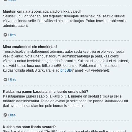
Muutsin oma ajatsooni, aga ajad on ikka valed!
Sellisel juhul on tõenäoliselt tegemist suveajale üleminekuga. Teatud kuudel
võivad esineda selle tõttu väiksed nihked kellaajas. Palun teavita probleemist
administraatorit.
Üles
Minu emakeelt ei ole nimekirjas!
Tõenäoliselt ei installeerinud administraator seda keelt või ei ole keegi seda
veel tõlkinud. Võta ühendust foorumi administraatoriga ja palu, kas oleks
võimalik antud keelefail paigaldada foorumile. Kui antud keelefaili ei eksisteeri,
siis võid ka ise luua uue tõlke phpBB foorumile. Rohkemat informatsiooni
kuidas tõlkida phpBB tarkvara leiad
phpBB
® ametlikult veebilehelt.
Üles
Kuidas ma panen kasutajanime juurde omale pildi?
Kasutajanime juures saab olla kaks pilti. Esimene on seotud tiitliga ja selle
määrab administraator. Teine on avatar ja selle saad ise panna
Juhtpaneel
i alt
(kui avataride kasutamine pole foorumis keelatud).
Üles
Kuidas ma saan lisada avatari?
Sinu kasutaja juhtpaneeli “Profiili” lehel saad kasutada ühte neljast meetodist,