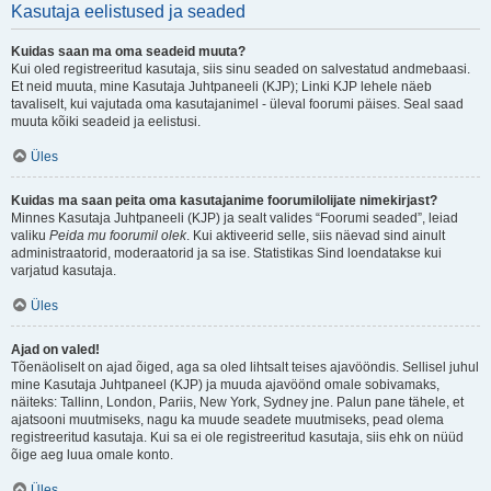
Kasutaja eelistused ja seaded
Kuidas saan ma oma seadeid muuta?
Kui oled registreeritud kasutaja, siis sinu seaded on salvestatud andmebaasi.
Et neid muuta, mine Kasutaja Juhtpaneeli (KJP); Linki KJP lehele näeb
tavaliselt, kui vajutada oma kasutajanimel - üleval foorumi päises. Seal saad
muuta kõiki seadeid ja eelistusi.
Üles
Kuidas ma saan peita oma kasutajanime foorumilolijate nimekirjast?
Minnes Kasutaja Juhtpaneeli (KJP) ja sealt valides “Foorumi seaded”, leiad
valiku
Peida mu foorumil olek
. Kui aktiveerid selle, siis näevad sind ainult
administraatorid, moderaatorid ja sa ise. Statistikas Sind loendatakse kui
varjatud kasutaja.
Üles
Ajad on valed!
Tõenäoliselt on ajad õiged, aga sa oled lihtsalt teises ajavööndis. Sellisel juhul
mine Kasutaja Juhtpaneel (KJP) ja muuda ajavöönd omale sobivamaks,
näiteks: Tallinn, London, Pariis, New York, Sydney jne. Palun pane tähele, et
ajatsooni muutmiseks, nagu ka muude seadete muutmiseks, pead olema
registreeritud kasutaja. Kui sa ei ole registreeritud kasutaja, siis ehk on nüüd
õige aeg luua omale konto.
Üles