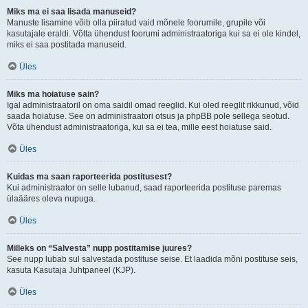
Miks ma ei saa lisada manuseid?
Manuste lisamine võib olla piiratud vaid mõnele foorumile, grupile või
kasutajale eraldi. Võtta ühendust foorumi administraatoriga kui sa ei ole kindel,
miks ei saa postitada manuseid.
Üles
Miks ma hoiatuse sain?
Igal administraatoril on oma saidil omad reeglid. Kui oled reeglit rikkunud, võid
saada hoiatuse. See on administraatori otsus ja phpBB pole sellega seotud.
Võta ühendust administraatoriga, kui sa ei tea, mille eest hoiatuse said.
Üles
Kuidas ma saan raporteerida postitusest?
Kui administraator on selle lubanud, saad raporteerida postituse paremas
ülaääres oleva nupuga.
Üles
Milleks on “Salvesta” nupp postitamise juures?
See nupp lubab sul salvestada postituse seise. Et laadida mõni postituse seis,
kasuta Kasutaja Juhtpaneel (KJP).
Üles