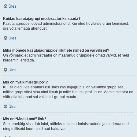
Üles
Kuidas kasutajagrupi moderaatoriks saada?
Kasutajagruppe loovad administraatorid. Kui oled huvitatud grupi loomisest,
siis võta temaga ühendust.
Üles
Miks mõnede kasutajagruppide liikmete nimed on värvilised?
On võimalik, et administraator on määranud gruppidele omad värvid, et neid
kergemini eristada.
Üles
Mis on “Vaikimisi grupp”?
Kui sa oled liige enamas kui ühes kasutajagrupis, on vaikimisi grupp see,
millise grupi värvi sinu nimi ilmub ja mille tiitel sul profiilis on. Administraator on
võib-olla lubanud sul vaikimisi gruppi muuta.
Üles
Mis on “Meeskond” link?
See lehekülg sisaldab infot, näiteks kes on administraatorid ja moderaatorid
ning milliseid foorumeid nad haldavad.