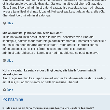
et lisada omale avataripilt: Gravatar, Gallery, mujalt veebilehelt või laadides
üles. Samuti foorumi administraatorid saavad ise otsustada, kas nad lubavad
avatare ja millisel viisil nad lubavad. Kui sa ei saa kasutada avatare, siis võta
ühendust foorumi administraatoriga..
Üles
Mis on mu tiitel ja kuidas ma seda muudan?
Tiitlid näitavad, mitu postitust oled teinud või identfitseerivad kindlaid
kasutajaid, näiteks moderaatoreid ja administraatoreid. Enamasti ei saa tiitleid
muuta, kuna need määrab administraator. Palun ära riku foorumit, tehes
mõttetuid postitusi, et tiitlit kõrgemaks saada. Enamik foorumite
administraatoreid seda ei kannata ja nad madaldavad su postituste arvu.
Üles
Kui ma vajutan kasutaja e-posti lingi peale, siis küsib foorum minult
sisselogimise.
Ainult registreeritud kasutajad saavad foorumi kaudu e-maile saata. Ja sedagi
ainult siis, kui administraator on selle võimaluse lubanud.
Üles
Postitamine
Kuidas ma saan teha foorumisse uue teema või vastata teemale?