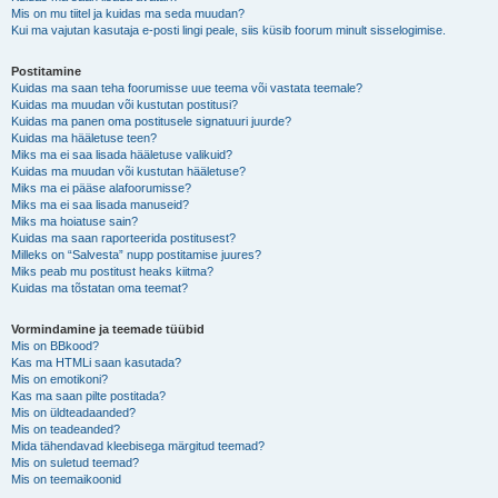
Mis on mu tiitel ja kuidas ma seda muudan?
Kui ma vajutan kasutaja e-posti lingi peale, siis küsib foorum minult sisselogimise.
Postitamine
Kuidas ma saan teha foorumisse uue teema või vastata teemale?
Kuidas ma muudan või kustutan postitusi?
Kuidas ma panen oma postitusele signatuuri juurde?
Kuidas ma hääletuse teen?
Miks ma ei saa lisada hääletuse valikuid?
Kuidas ma muudan või kustutan hääletuse?
Miks ma ei pääse alafoorumisse?
Miks ma ei saa lisada manuseid?
Miks ma hoiatuse sain?
Kuidas ma saan raporteerida postitusest?
Milleks on “Salvesta” nupp postitamise juures?
Miks peab mu postitust heaks kiitma?
Kuidas ma tõstatan oma teemat?
Vormindamine ja teemade tüübid
Mis on BBkood?
Kas ma HTMLi saan kasutada?
Mis on emotikoni?
Kas ma saan pilte postitada?
Mis on üldteadaanded?
Mis on teadeanded?
Mida tähendavad kleebisega märgitud teemad?
Mis on suletud teemad?
Mis on teemaikoonid