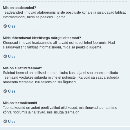
Mis on teadeanded?
Teadeanded ilmuvad alafoorumis teiste postituste kohale ja sisaldavad tähtsat
informatsiooni, mida sa peaksid lugema.
Üles
Mida tähendavad kleebisega märgitud teemad?
Kleepsud ilmuvad teadaannete all ja vaid esimesel lehel foorumis. Nad
sisaldavad tihti tähtsat informatsiooni, mida sa peaksid lugema.
Üles
Mis on suletud teemad?
Suletud teemad on sellised teemad, kuhu kasutaja ei saa enam postitada.
Teemasid võidakse sulgeda mitmetel põhjustel. Ka võid sa saada sulgeda
omaenda teemasid, kui selleks on sul õigused.
Üles
Mis on teemaikoonid
Teemaikoonid on autori poolt valitud pildikesed, mis ilmuvad teema nime
kõrval foorumis ja näitavad, mis sisuga teema on.
Üles