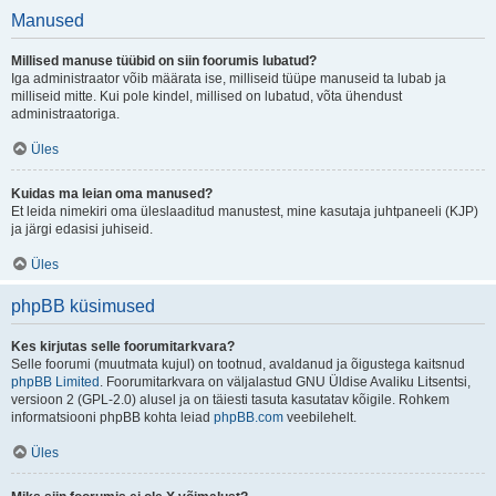
Manused
Millised manuse tüübid on siin foorumis lubatud?
Iga administraator võib määrata ise, milliseid tüüpe manuseid ta lubab ja
milliseid mitte. Kui pole kindel, millised on lubatud, võta ühendust
administraatoriga.
Üles
Kuidas ma leian oma manused?
Et leida nimekiri oma üleslaaditud manustest, mine kasutaja juhtpaneeli (KJP)
ja järgi edasisi juhiseid.
Üles
phpBB küsimused
Kes kirjutas selle foorumitarkvara?
Selle foorumi (muutmata kujul) on tootnud, avaldanud ja õigustega kaitsnud
phpBB Limited
. Foorumitarkvara on väljalastud GNU Üldise Avaliku Litsentsi,
versioon 2 (GPL-2.0) alusel ja on täiesti tasuta kasutatav kõigile. Rohkem
informatsiooni phpBB kohta leiad
phpBB.com
veebilehelt.
Üles