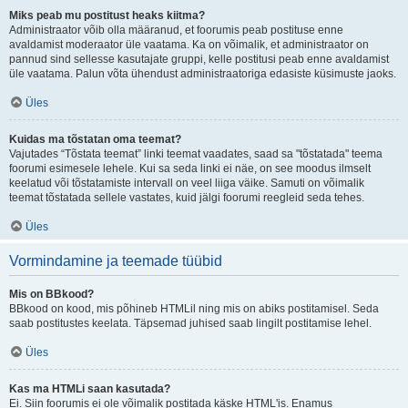
Miks peab mu postitust heaks kiitma?
Administraator võib olla määranud, et foorumis peab postituse enne
avaldamist moderaator üle vaatama. Ka on võimalik, et administraator on
pannud sind sellesse kasutajate gruppi, kelle postitusi peab enne avaldamist
üle vaatama. Palun võta ühendust administraatoriga edasiste küsimuste jaoks.
Üles
Kuidas ma tõstatan oma teemat?
Vajutades “Tõstata teemat” linki teemat vaadates, saad sa "tõstatada" teema
foorumi esimesele lehele. Kui sa seda linki ei näe, on see moodus ilmselt
keelatud või tõstatamiste intervall on veel liiga väike. Samuti on võimalik
teemat tõstatada sellele vastates, kuid jälgi foorumi reegleid seda tehes.
Üles
Vormindamine ja teemade tüübid
Mis on BBkood?
BBkood on kood, mis põhineb HTMLil ning mis on abiks postitamisel. Seda
saab postitustes keelata. Täpsemad juhised saab lingilt postitamise lehel.
Üles
Kas ma HTMLi saan kasutada?
Ei. Siin foorumis ei ole võimalik postitada käske HTML'is. Enamus