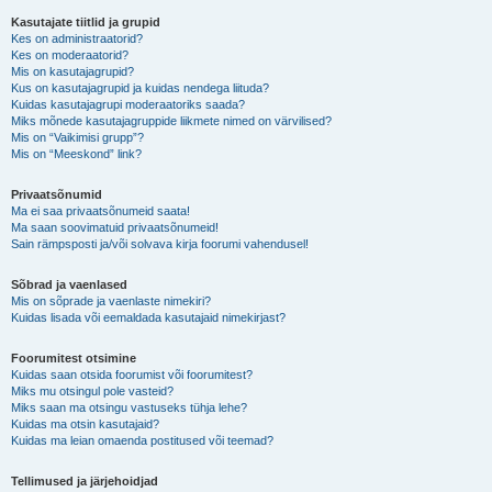
Kasutajate tiitlid ja grupid
Kes on administraatorid?
Kes on moderaatorid?
Mis on kasutajagrupid?
Kus on kasutajagrupid ja kuidas nendega liituda?
Kuidas kasutajagrupi moderaatoriks saada?
Miks mõnede kasutajagruppide liikmete nimed on värvilised?
Mis on “Vaikimisi grupp”?
Mis on “Meeskond” link?
Privaatsõnumid
Ma ei saa privaatsõnumeid saata!
Ma saan soovimatuid privaatsõnumeid!
Sain rämpsposti ja/või solvava kirja foorumi vahendusel!
Sõbrad ja vaenlased
Mis on sõprade ja vaenlaste nimekiri?
Kuidas lisada või eemaldada kasutajaid nimekirjast?
Foorumitest otsimine
Kuidas saan otsida foorumist või foorumitest?
Miks mu otsingul pole vasteid?
Miks saan ma otsingu vastuseks tühja lehe?
Kuidas ma otsin kasutajaid?
Kuidas ma leian omaenda postitused või teemad?
Tellimused ja järjehoidjad