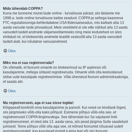
Mida tähendab COPPA?
Kuna me tunneme muret laste online - turvalisuse pärast, siis täidame me
1998.a. laste online turvalisuse kaitse seadust. COPPA ja sellega kaasneva
FTC regulatsiooniga kehtestatakse USA föderaalseadus, mis kaitseb alla 13
aasta vanuste laste privaatsust. Meie veebileht ei ole ette nähtud alla 13 aasta
vanustelt lastelt andmete väljameelitamiseks ning meie kodulehed on üles
ehitatud nii, et blokeerida andmete teadlik vastuvõtt alla 13 aasta vanustelt
lastelt alati, kui nõutakse vanusandmeid.
Üles
Miks ma ei saa registreeruda?
On võimalik, et foorumi omanik on blokeerinud su IP aadressi või
kasutajanime, millega üritasid registreeruda. Omanik võib olla keelustanud
üldse uute kasutajate registreerimise. Võta ühendust foorum administraatoriga,
et saada abi.
Üles
Ma registreerusin, aga ei saa sisse logida!
Kõigepealt kontrolli oma kasutajanime ja parooli. Kui need on kindlasti õiged,
siis järgmiseks võib-olla kaks põhjust. Esimene põhjus võib-olla see, et
registreerusid COPPA tingimustega. See tähendab kui Sa vajutasid linki
registreerumisel, et oled alla 13. aasta vana, siis pead järgima Sulle saadetuid
juhiseid. Teine põhjus võib olla aga see, et mõned foorumid nõuavad uutelt
registreerumistelt, kas kasutajalt endalt e-kirja teel või siis foorumi