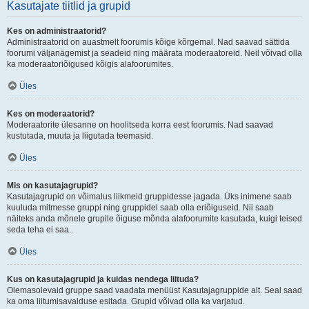
Kasutajate tiitlid ja grupid
Kes on administraatorid?
Administraatorid on auastmelt foorumis kõige kõrgemal. Nad saavad sättida
foorumi väljanägemist ja seadeid ning määrata moderaatoreid. Neil võivad olla
ka moderaatoriõigused kõigis alafoorumites.
Üles
Kes on moderaatorid?
Moderaatorite ülesanne on hoolitseda korra eest foorumis. Nad saavad
kustutada, muuta ja liigutada teemasid.
Üles
Mis on kasutajagrupid?
Kasutajagrupid on võimalus liikmeid gruppidesse jagada. Üks inimene saab
kuuluda mitmesse gruppi ning gruppidel saab olla eriõiguseid. Nii saab
näiteks anda mõnele grupile õiguse mõnda alafoorumite kasutada, kuigi teised
seda teha ei saa..
Üles
Kus on kasutajagrupid ja kuidas nendega liituda?
Olemasolevaid gruppe saad vaadata menüüst Kasutajagruppide alt. Seal saad
ka oma liitumisavalduse esitada. Grupid võivad olla ka varjatud.