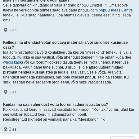
Miks siin foorumis ei ole X võimalust?
Selle tarkvara on kirjutanud ja välja andnud phpBB Limited ™. Oma soove
tulevaste versioonide suhtes saad avaldada phpBB.com
phpBB Ideas Centre
leheküljel, kus saad hääletada juba olemas olevate ideede eest, ning lisada
oma.
Üles
Kellega ma ühendust võtan solvava materjali ja/või juriidilise küsimuse
osas?
Iga administraatoriga võid kontakteeruda kes on “Meeskond” leheküljel välja
toodud. Kui ikka ei saa vastust, võta ühendust domeeninime omanikuga (tee
whois käsk
) või kui foorum jookseb tasuta teenusel, võta ühendust teenuse
pakkujaga. Palun pane tähele, phpBB grupil ei ole
absoluutselt midagi
pistmist nendes küsimustes
ja teda ei saa vastutusele võtta. Ära võta
ühendust nendega küsimuses, mis pole otseselt phpBB saidiga seotud. Kui
siiski saadad neile sedasorti probleemi, võid mitte vastust saada.
Üles
Kuidas ma saan ühendust võtta foorumi administraatoriga?
Kõik kasutajad foorumil saavad kasutada funktsiooni “Kontakt” vormi, juhul kui
see valik on lubatud foorumi administraatori poolt.
Registreeritud liikmetel on võimalik näha ka “Meeskond” linki.
Üles