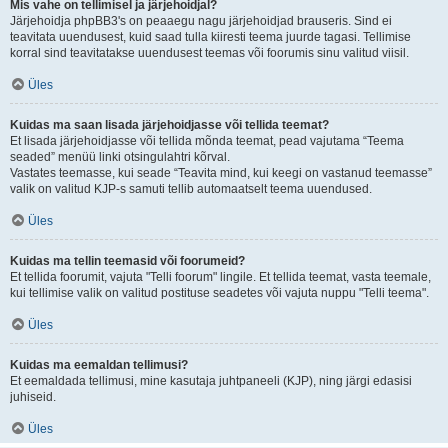
Mis vahe on tellimisel ja järjehoidjal?
Järjehoidja phpBB3's on peaaegu nagu järjehoidjad brauseris. Sind ei
teavitata uuendusest, kuid saad tulla kiiresti teema juurde tagasi. Tellimise
korral sind teavitatakse uuendusest teemas või foorumis sinu valitud viisil.
Üles
Kuidas ma saan lisada järjehoidjasse või tellida teemat?
Et lisada järjehoidjasse või tellida mõnda teemat, pead vajutama “Teema
seaded” menüü linki otsingulahtri kõrval.
Vastates teemasse, kui seade “Teavita mind, kui keegi on vastanud teemasse”
valik on valitud KJP-s samuti tellib automaatselt teema uuendused.
Üles
Kuidas ma tellin teemasid või foorumeid?
Et tellida foorumit, vajuta "Telli foorum" lingile. Et tellida teemat, vasta teemale,
kui tellimise valik on valitud postituse seadetes või vajuta nuppu "Telli teema".
Üles
Kuidas ma eemaldan tellimusi?
Et eemaldada tellimusi, mine kasutaja juhtpaneeli (KJP), ning järgi edasisi
juhiseid.
Üles