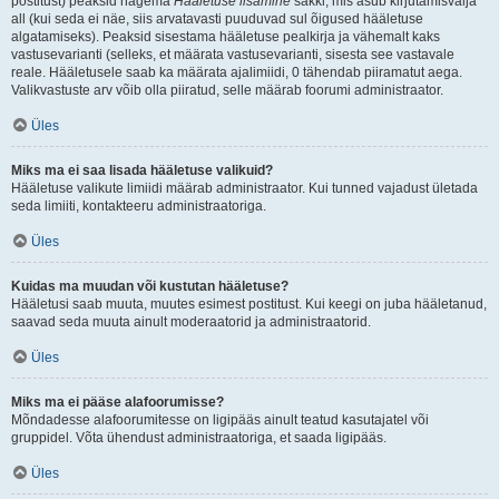
postitust) peaksid nägema
Hääletuse lisamine
sakki, mis asub kirjutamisvälja
all (kui seda ei näe, siis arvatavasti puuduvad sul õigused hääletuse
algatamiseks). Peaksid sisestama hääletuse pealkirja ja vähemalt kaks
vastusevarianti (selleks, et määrata vastusevarianti, sisesta see vastavale
reale. Hääletusele saab ka määrata ajalimiidi, 0 tähendab piiramatut aega.
Valikvastuste arv võib olla piiratud, selle määrab foorumi administraator.
Üles
Miks ma ei saa lisada hääletuse valikuid?
Hääletuse valikute limiidi määrab administraator. Kui tunned vajadust ületada
seda limiiti, kontakteeru administraatoriga.
Üles
Kuidas ma muudan või kustutan hääletuse?
Hääletusi saab muuta, muutes esimest postitust. Kui keegi on juba hääletanud,
saavad seda muuta ainult moderaatorid ja administraatorid.
Üles
Miks ma ei pääse alafoorumisse?
Mõndadesse alafoorumitesse on ligipääs ainult teatud kasutajatel või
gruppidel. Võta ühendust administraatoriga, et saada ligipääs.
Üles