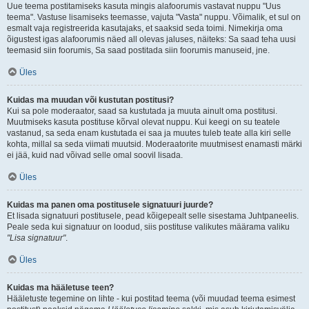
Uue teema postitamiseks kasuta mingis alafoorumis vastavat nuppu "Uus
teema". Vastuse lisamiseks teemasse, vajuta "Vasta" nuppu. Võimalik, et sul on
esmalt vaja registreerida kasutajaks, et saaksid seda toimi. Nimekirja oma
õigustest igas alafoorumis näed all olevas jaluses, näiteks: Sa saad teha uusi
teemasid siin foorumis, Sa saad postitada siin foorumis manuseid, jne.
Üles
Kuidas ma muudan või kustutan postitusi?
Kui sa pole moderaator, saad sa kustutada ja muuta ainult oma postitusi.
Muutmiseks kasuta postituse kõrval olevat nuppu. Kui keegi on su teatele
vastanud, sa seda enam kustutada ei saa ja muutes tuleb teate alla kiri selle
kohta, millal sa seda viimati muutsid. Moderaatorite muutmisest enamasti märki
ei jää, kuid nad võivad selle omal soovil lisada.
Üles
Kuidas ma panen oma postitusele signatuuri juurde?
Et lisada signatuuri postitusele, pead kõigepealt selle sisestama Juhtpaneelis.
Peale seda kui signatuur on loodud, siis postituse valikutes määrama valiku
"Lisa signatuur"
.
Üles
Kuidas ma hääletuse teen?
Hääletuste tegemine on lihte - kui postitad teema (või muudad teema esimest