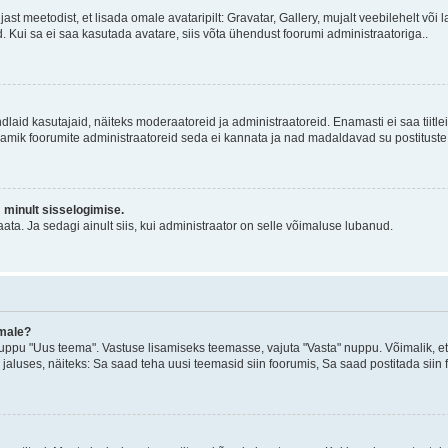
jast meetodist, et lisada omale avataripilt: Gravatar, Gallery, mujalt veebilehelt võ
d. Kui sa ei saa kasutada avatare, siis võta ühendust foorumi administraatoriga..
d kindlaid kasutajaid, näiteks moderaatoreid ja administraatoreid. Enamasti ei saa tii
. Enamik foorumite administraatoreid seda ei kannata ja nad madaldavad su postituste
m minult sisselogimise.
ata. Ja sedagi ainult siis, kui administraator on selle võimaluse lubanud.
emale?
ppu "Uus teema". Vastuse lisamiseks teemasse, vajuta "Vasta" nuppu. Võimalik, et s
 jaluses, näiteks: Sa saad teha uusi teemasid siin foorumis, Sa saad postitada siin