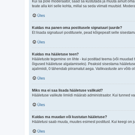
Kui sa pole moderaator, saad sa kustutada ja muuta ainult oma 
teate alla kiri selle kohta, millal sa seda viimati muutsid. Mode
Üles
Kuidas ma panen oma postitusele signatuuri juurde?
Et lisada signatuuri postitusele, pead kõigepealt selle sisesta
Üles
Kuidas ma hääletuse teen?
Hääletuste tegemine on lihte - kui postitad teema (või muuda
õigused hääletuse algatamiseks). Peaksid sisestama hääletuse p
ajalimiidi, 0 tähendab piiramatut aega. Valikvastuste arv võib ol
Üles
Miks ma ei saa lisada hääletuse valikuid?
Hääletuse valikute limiidi määrab administraator. Kui tunned vaj
Üles
Kuidas ma muudan või kustutan hääletuse?
Hääletusi saab muuta, muutes esimest postitust. Kui keegi on 
Üles