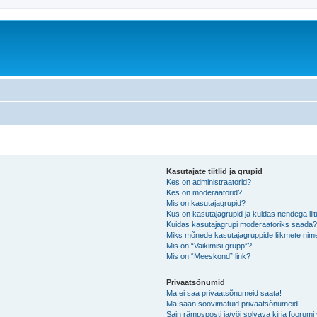
Kasutajate tiitlid ja grupid
Kes on administraatorid?
Kes on moderaatorid?
Mis on kasutajagrupid?
Kus on kasutajagrupid ja kuidas nendega lii
Kuidas kasutajagrupi moderaatoriks saada
Miks mõnede kasutajagruppide liikmete nime
Mis on “Vaikimisi grupp”?
Mis on “Meeskond” link?
Privaatsõnumid
Ma ei saa privaatsõnumeid saata!
Ma saan soovimatuid privaatsõnumeid!
Sain rämpsposti ja/või solvava kirja foorum