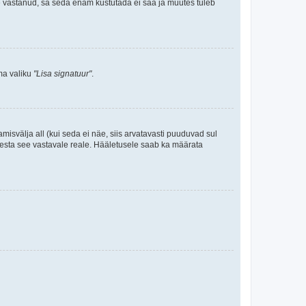
le vastanud, sa seda enam kustutada ei saa ja muutes tuleb
ama valiku
"Lisa signatuur"
.
amisvälja all (kui seda ei näe, siis arvatavasti puuduvad sul
isesta see vastavale reale. Hääletusele saab ka määrata