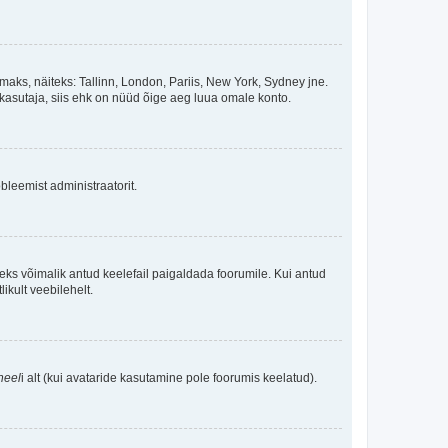
maks, näiteks: Tallinn, London, Pariis, New York, Sydney jne.
kasutaja, siis ehk on nüüd õige aeg luua omale konto.
bleemist administraatorit.
oleks võimalik antud keelefail paigaldada foorumile. Kui antud
ikult veebilehelt.
neel
i alt (kui avataride kasutamine pole foorumis keelatud).