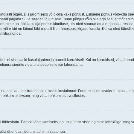
kindlasti õiged, siis järgmiseks võib-olla kaks põhjust. Esimene põhjus võib-olla s
iis pead järgima Sulle saadetuid juhiseid. Teine põhjus võib olla aga see, et mõned f
treerumine on läbi kasutaja poolse kinnituse, siis oled saanud oma e-postiaadressile ki
või e-kiri on läinud läbi e-posti filtri rämpspost kirjade kausta. Kui sa oled täiesti 
nistraatoriga.
ndel, et sisestasid kasutajanime ja parooli korrektselt. Kui on korrektsed, võta ühe
nfiguratsioonis viga ja ta peab selle ise lahendama.
us on, et administraator on su konto kustutanud. Foorumitel on tavaks kustutada e
al rohkem aktiivsem, ning võtta rohkem osa vestlustest.
si lähtestada. Parooli lähtestamiseks, palun külasta sisselogimise lehekülge, ning v
un võta ühendust foorumi administraatoriga.