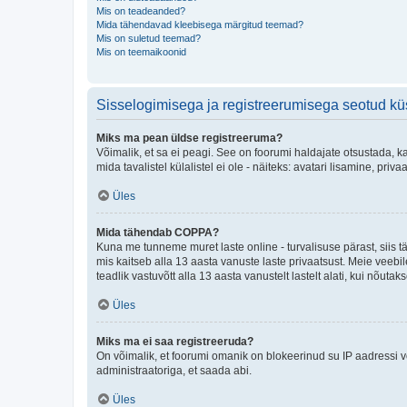
Mis on teadeanded?
Mida tähendavad kleebisega märgitud teemad?
Mis on suletud teemad?
Mis on teemaikoonid
Sisselogimisega ja registreerumisega seotud k
Miks ma pean üldse registreeruma?
Võimalik, et sa ei peagi. See on foorumi haldajate otsustada, k
mida tavalistel külalistel ei ole - näiteks: avatari lisamine, p
Üles
Mida tähendab COPPA?
Kuna me tunneme muret laste online - turvalisuse pärast, siis
mis kaitseb alla 13 aasta vanuste laste privaatsust. Meie veebi
teadlik vastuvõtt alla 13 aasta vanustelt lastelt alati, kui nõut
Üles
Miks ma ei saa registreeruda?
On võimalik, et foorumi omanik on blokeerinud su IP aadressi v
administraatoriga, et saada abi.
Üles