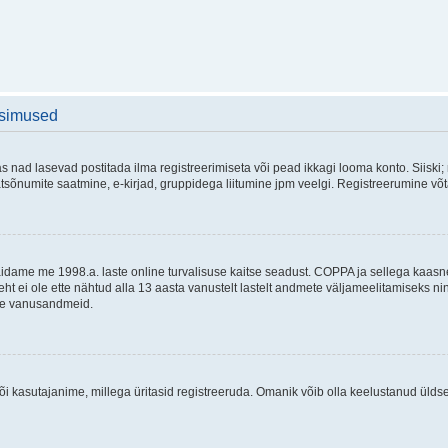
üsimused
as nad lasevad postitada ilma registreerimiseta või pead ikkagi looma konto. Siiski;
rivaatsõnumite saatmine, e-kirjad, gruppidega liitumine jpm veelgi. Registreerumine 
 täidame me 1998.a. laste online turvalisuse kaitse seadust. COPPA ja sellega kaa
leht ei ole ette nähtud alla 13 aasta vanustelt lastelt andmete väljameelitamiseks 
akse vanusandmeid.
õi kasutajanime, millega üritasid registreeruda. Omanik võib olla keelustanud ülds