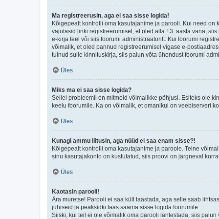
Ma registreerusin, aga ei saa sisse logida!
Kõigepealt kontrolli oma kasutajanime ja parooli. Kui need on 
vajutasid linki registreerumisel, et oled alla 13. aasta vana, s
e-kirja teel või siis foorumi administraatorilt. Kui foorumi regis
võimalik, et oled pannud registreerumisel vigase e-postiaadressi 
tulnud sulle kinnituskirja, siis palun võta ühendust foorumi admi
Üles
Miks ma ei saa sisse logida?
Sellel probleemil on mitmeid võimalikke põhjusi. Esiteks ole ki
keelu foorumile. Ka on võimalik, et omanikul on veebiserveri ko
Üles
Kunagi ammu liitusin, aga nüüd ei saa enam sisse?!
Kõigepealt kontrolli oma kasutajanime ja paroole. Teine võimal
sinu kasutajakonto on kustutatud, siis proovi on järgneval korr
Üles
Kaotasin parooli!
Ära muretse! Parooli ei saa küll taastada, aga selle saab lihtsa
juhiseid ja peaksidki taas saama sisse logida foorumile.
Siiski, kui teil ei ole võimalik oma parooli lähtestada, siis pal