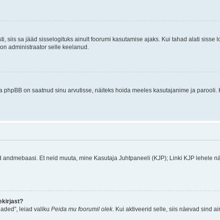
ti, siis sa jääd sisselogituks ainult foorumi kasutamise ajaks. Kui tahad alati sisse 
, on administraator selle keelanud.
a phpBB on saatnud sinu arvutisse, näiteks hoida meeles kasutajanime ja parooli. 
ud andmebaasi. Et neid muuta, mine Kasutaja Juhtpaneeli (KJP); Linki KJP lehele nä
kirjast?
aded”, leiad valiku
Peida mu foorumil olek
. Kui aktiveerid selle, siis näevad sind a