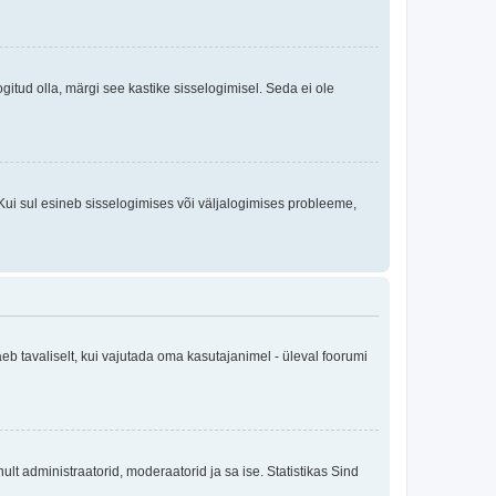
logitud olla, märgi see kastike sisselogimisel. Seda ei ole
Kui sul esineb sisselogimises või väljalogimises probleeme,
eb tavaliselt, kui vajutada oma kasutajanimel - üleval foorumi
inult administraatorid, moderaatorid ja sa ise. Statistikas Sind