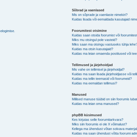
Sõbrad ja vaenlased
Mis on sõprade ja vaenlaste nimekiri?
Kuidas lisada või eemaldada kasutajaid nime
Foorumitest otsimine
selogimise.
Kuidas saan otsida foorumist või foorumites
Miks mu otsingul pole vasteid?
Miks saan ma otsingu vastuseks tühja lehe
Kuidas ma otsin kasutajaid?
Kuidas ma leian omaenda postitused või t
Tellimused ja järjehoidjad
Mis vahe on tellimisel ja järjehoidjal?
Kuidas ma saan lisada järjehoidjasse või tel
Kuidas ma tellin teemasid või foorumeid?
Kuidas ma eemaldan tellimusi?
Manused
Millised manuse tüübid on siin foorumis luba
Kuidas ma leian oma manused?
phpBB küsimused
Kes kirjutas selle foorumitarkvara?
Miks siin foorumis ei ole X võimalust?
Kellega ma ühendust võtan solvava materjali 
Kuidas ma saan ühendust võtta foorumi adm