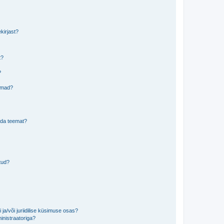
kirjast?
t?
?
eemad?
lida teemat?
tud?
ja/või juriidilise küsimuse osas?
inistraatoriga?