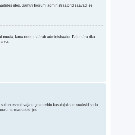
i laadides üles. Samuti foorumi administraatorid saavad ise
tleid muuta, kuna need määrab administraator. Palun ära riku
 arvu.
ul on esmalt vaja registreerida kasutajaks, et saaksid seda
 foorumis manuseid, jne.