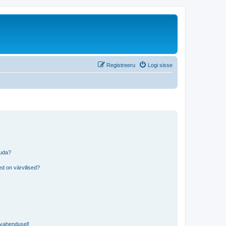
Registreeru
Logi sisse
tuda?
?
d on värvilised?
i vahendusel!