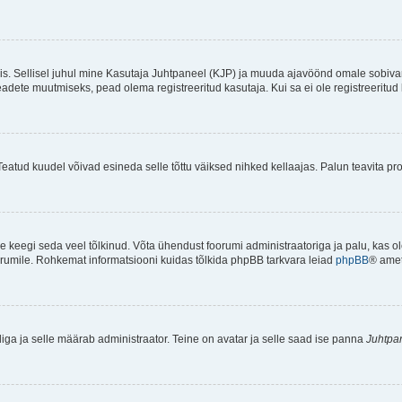
ndis. Sellisel juhul mine Kasutaja Juhtpaneel (KJP) ja muuda ajavöönd omale sobiva
ete muutmiseks, pead olema registreeritud kasutaja. Kui sa ei ole registreeritud 
Teatud kuudel võivad esineda selle tõttu väiksed nihked kellaajas. Palun teavita pro
ole keegi seda veel tõlkinud. Võta ühendust foorumi administraatoriga ja palu, kas 
foorumile. Rohkemat informatsiooni kuidas tõlkida phpBB tarkvara leiad
phpBB
® ametl
tliga ja selle määrab administraator. Teine on avatar ja selle saad ise panna
Juhtpa