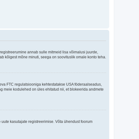
 registreerumine annab sulle mitmeid lisa võimalusi juurde,
võtab kõigest mõne minuti, seega on soovituslik omale konto teha.
sneva FTC regulatsiooniga kehtestatakse USA föderaalseadus,
ning meie kodulehed on üles ehitatud nii, et blokeerida andmete
e uute kasutajate registreerimise. Võta ühendust foorum