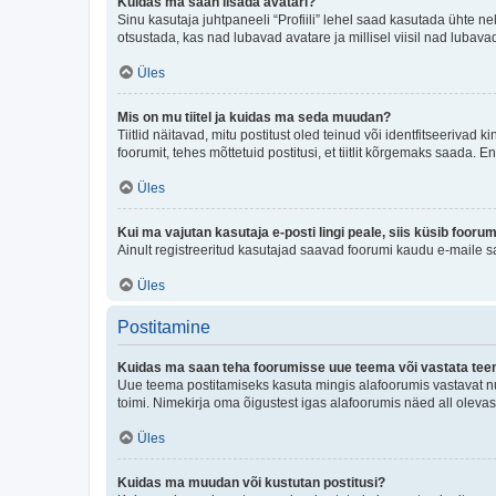
Kuidas ma saan lisada avatari?
Sinu kasutaja juhtpaneeli “Profiili” lehel saad kasutada ühte nel
otsustada, kas nad lubavad avatare ja millisel viisil nad lubava
Üles
Mis on mu tiitel ja kuidas ma seda muudan?
Tiitlid näitavad, mitu postitust oled teinud või identfitseeriva
foorumit, tehes mõttetuid postitusi, et tiitlit kõrgemaks saada
Üles
Kui ma vajutan kasutaja e-posti lingi peale, siis küsib fooru
Ainult registreeritud kasutajad saavad foorumi kaudu e-maile sa
Üles
Postitamine
Kuidas ma saan teha foorumisse uue teema või vastata te
Uue teema postitamiseks kasuta mingis alafoorumis vastavat nu
toimi. Nimekirja oma õigustest igas alafoorumis näed all olevas
Üles
Kuidas ma muudan või kustutan postitusi?