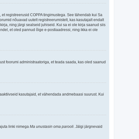
ee, et registreerusid COPPA tingimustega. See tähendab kui Sa
oorumid nõuavad uutelt registreerumistelt, kas kasutajalt endalt
rja, ning järgi sealseid juhiseid. Kui sa ei ole kirja saanud siis
kindel, et oled pannud õige e-postiaadressi, ning ikka ei ole
ndust foorumi administraatoriga, et teada saada, kas oled saanud
baaktiivseid kasutajaid, et vähendada andmebaasi suurust. Kui
ajuta linki nimega
Ma unustasin oma parooli
. Jälgi järgnevaid