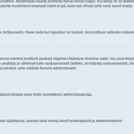
postitusi. Muutmiseks kasuta postituse kõrval olevat nuppu. Kui keegi on su teate
raatorite muutmisest enamasti märki ei jää, kuid nad võivad selle omal soovil lisada.
ma Juhtpaneelis. Peale seda kui signatuur on loodud, siis postituse valikutes määr
d teema esimest postitust) peaksid nägema
Hääletuse lisamine
sakki, mis asub kirjut
ealkirja ja vähemalt kaks vastusevarianti (selleks, et määrata vastusevarianti, s
la piiratud, selle määrab foorumi administraator.
adust ületada seda limiiti, kontakteeru administraatoriga.
juba hääletanud, saavad seda muuta ainult moderaatorid ja administraatorid.