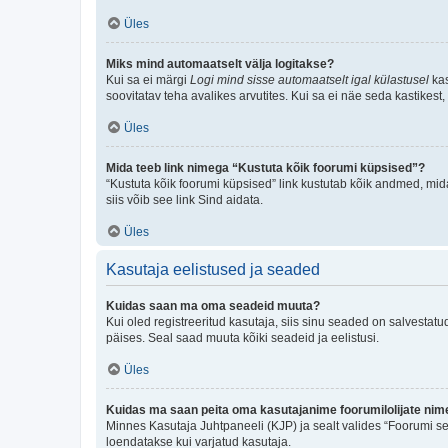
Üles
Miks mind automaatselt välja logitakse?
Kui sa ei märgi
Logi mind sisse automaatselt igal külastusel
kas
soovitatav teha avalikes arvutites. Kui sa ei näe seda kastikest
Üles
Mida teeb link nimega “Kustuta kõik foorumi küpsised”?
“Kustuta kõik foorumi küpsised” link kustutab kõik andmed, mid
siis võib see link Sind aidata.
Üles
Kasutaja eelistused ja seaded
Kuidas saan ma oma seadeid muuta?
Kui oled registreeritud kasutaja, siis sinu seaded on salvestat
päises. Seal saad muuta kõiki seadeid ja eelistusi.
Üles
Kuidas ma saan peita oma kasutajanime foorumilolijate nime
Minnes Kasutaja Juhtpaneeli (KJP) ja sealt valides “Foorumi se
loendatakse kui varjatud kasutaja.