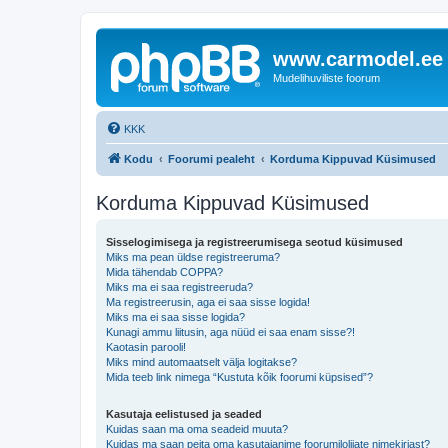
www.carmodel.ee
Mudelihuviliste foorum
KKK
Kodu
Foorumi pealeht
Korduma Kippuvad Küsimused
Korduma Kippuvad Küsimused
Sisselogimisega ja registreerumisega seotud küsimused
Miks ma pean üldse registreeruma?
Mida tähendab COPPA?
Miks ma ei saa registreeruda?
Ma registreerusin, aga ei saa sisse logida!
Miks ma ei saa sisse logida?
Kunagi ammu liitusin, aga nüüd ei saa enam sisse?!
Kaotasin parooli!
Miks mind automaatselt välja logitakse?
Mida teeb link nimega “Kustuta kõik foorumi küpsised”?
Kasutaja eelistused ja seaded
Kuidas saan ma oma seadeid muuta?
Kuidas ma saan peita oma kasutajanime foorumilolijate nimekirjast?