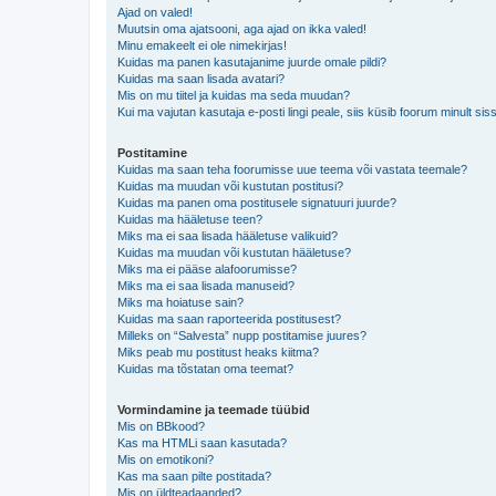
Ajad on valed!
Muutsin oma ajatsooni, aga ajad on ikka valed!
Minu emakeelt ei ole nimekirjas!
Kuidas ma panen kasutajanime juurde omale pildi?
Kuidas ma saan lisada avatari?
Mis on mu tiitel ja kuidas ma seda muudan?
Kui ma vajutan kasutaja e-posti lingi peale, siis küsib foorum minult sis
Postitamine
Kuidas ma saan teha foorumisse uue teema või vastata teemale?
Kuidas ma muudan või kustutan postitusi?
Kuidas ma panen oma postitusele signatuuri juurde?
Kuidas ma hääletuse teen?
Miks ma ei saa lisada hääletuse valikuid?
Kuidas ma muudan või kustutan hääletuse?
Miks ma ei pääse alafoorumisse?
Miks ma ei saa lisada manuseid?
Miks ma hoiatuse sain?
Kuidas ma saan raporteerida postitusest?
Milleks on “Salvesta” nupp postitamise juures?
Miks peab mu postitust heaks kiitma?
Kuidas ma tõstatan oma teemat?
Vormindamine ja teemade tüübid
Mis on BBkood?
Kas ma HTMLi saan kasutada?
Mis on emotikoni?
Kas ma saan pilte postitada?
Mis on üldteadaanded?