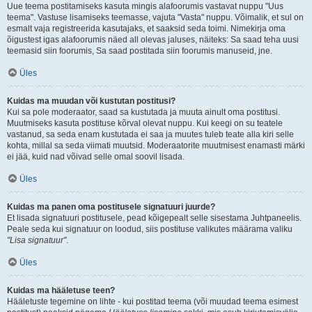
Uue teema postitamiseks kasuta mingis alafoorumis vastavat nuppu "Uus
teema". Vastuse lisamiseks teemasse, vajuta "Vasta" nuppu. Võimalik, et sul on
esmalt vaja registreerida kasutajaks, et saaksid seda toimi. Nimekirja oma
õigustest igas alafoorumis näed all olevas jaluses, näiteks: Sa saad teha uusi
teemasid siin foorumis, Sa saad postitada siin foorumis manuseid, jne.
Üles
Kuidas ma muudan või kustutan postitusi?
Kui sa pole moderaator, saad sa kustutada ja muuta ainult oma postitusi.
Muutmiseks kasuta postituse kõrval olevat nuppu. Kui keegi on su teatele
vastanud, sa seda enam kustutada ei saa ja muutes tuleb teate alla kiri selle
kohta, millal sa seda viimati muutsid. Moderaatorite muutmisest enamasti märki
ei jää, kuid nad võivad selle omal soovil lisada.
Üles
Kuidas ma panen oma postitusele signatuuri juurde?
Et lisada signatuuri postitusele, pead kõigepealt selle sisestama Juhtpaneelis.
Peale seda kui signatuur on loodud, siis postituse valikutes määrama valiku
"Lisa signatuur"
.
Üles
Kuidas ma hääletuse teen?
Hääletuste tegemine on lihte - kui postitad teema (või muudad teema esimest