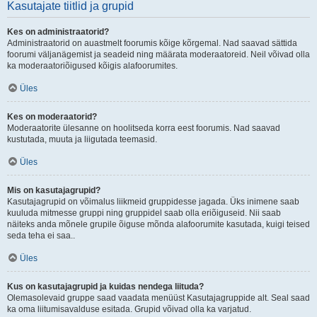
Kasutajate tiitlid ja grupid
Kes on administraatorid?
Administraatorid on auastmelt foorumis kõige kõrgemal. Nad saavad sättida
foorumi väljanägemist ja seadeid ning määrata moderaatoreid. Neil võivad olla
ka moderaatoriõigused kõigis alafoorumites.
Üles
Kes on moderaatorid?
Moderaatorite ülesanne on hoolitseda korra eest foorumis. Nad saavad
kustutada, muuta ja liigutada teemasid.
Üles
Mis on kasutajagrupid?
Kasutajagrupid on võimalus liikmeid gruppidesse jagada. Üks inimene saab
kuuluda mitmesse gruppi ning gruppidel saab olla eriõiguseid. Nii saab
näiteks anda mõnele grupile õiguse mõnda alafoorumite kasutada, kuigi teised
seda teha ei saa..
Üles
Kus on kasutajagrupid ja kuidas nendega liituda?
Olemasolevaid gruppe saad vaadata menüüst Kasutajagruppide alt. Seal saad
ka oma liitumisavalduse esitada. Grupid võivad olla ka varjatud.