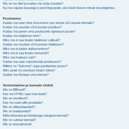
Mis on mu tiitel ja kuidas ma seda muudan?
Kui ma vajutan kasutaja e-posti lingi peale, siis küsib foorum minult sisselogimise.
Postitamine
Kuidas ma saan teha foorumisse uue teema või vastata teemale?
Kuidas ma muudan või kustutan postitusi?
Kuidas ma panen oma postitusele signatuuri juurde?
Kuidas ma hääletuse teen?
Miks ma ei saa lisada hääletuse valikuid?
Kuidas ma muudan või kustutan hääletuse?
Miks ma ei pääse alafoorumisse?
Miks ma ei saa lisada manuseid?
Miks ma hoiatuse sain?
Kuidas ma saan raporteerida postitusest?
Milleks on “Salvesta” nupp postitamise juures?
Miks peab mu postitust heaks kiitma?
Kuidas ma tõstatan oma teemat?
Vormindamine ja teemade tüübid
Mis on BBkood?
Kas ma HTMLi saan kasutada?
Mis on emotikoni?
Kas ma saan pilte postitada?
Mis on üldteadaanded?
Mis on teadeanded?
Mida tähendavad kleebisega märgitud teemad?
Mis on suletud teemad?
Mis on teemaikoonid