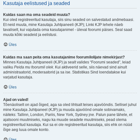
Kasutaja eelistused ja seaded
Kuidas saan ma oma seadeid muuta?
Kui oled registreeritud kasutaja, siis sinu seaded on salvestatud andmebaasi.
Et neid muuta, mine Kasutaja Juhtpaneeli (KJP); Linki KJP lehele näeb
tavaliselt, kui vajutada oma kasutajanimel - üleval foorumi päises. Seal saad
muuta kõiki seadeid ja eelistusi.
Üles
Kuidas ma saan peita oma kasutajanime foorumilolijate nimekirjast?
Minnes Kasutaja Juhtpaneeli (KJP) ja sealt valides “Foorumi seaded”, leiad
valiku
Peida mu foorumil olek
. Kui aktiveerid selle, siis näevad sind ainult
administraatorid, moderaatorid ja sa ise. Statistikas Sind loendatakse kui
varjatud kasutaja.
Üles
Ajad on valed!
Tõenäoliselt on ajad õiged, aga sa oled lihtsalt teises ajavööndis. Sellisel juhul
mine Kasutaja Juhtpaneel (KJP) ja muuda ajavöönd omale sobivamaks,
näiteks: Tallinn, London, Pariis, New York, Sydney jne. Palun pane tähele, et
ajatsooni muutmiseks, nagu ka muude seadete muutmiseks, pead olema
registreeritud kasutaja. Kui sa ei ole registreeritud kasutaja, siis ehk on nüüd
õige aeg luua omale konto.
Üles