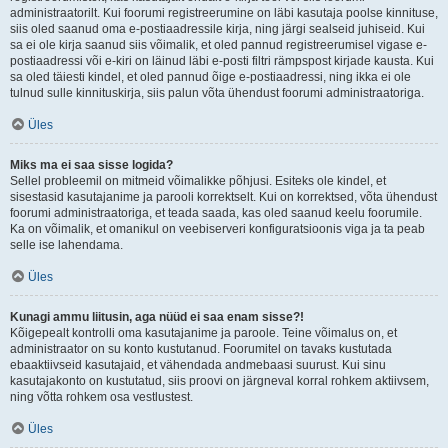
administraatorilt. Kui foorumi registreerumine on läbi kasutaja poolse kinnituse,
siis oled saanud oma e-postiaadressile kirja, ning järgi sealseid juhiseid. Kui
sa ei ole kirja saanud siis võimalik, et oled pannud registreerumisel vigase e-
postiaadressi või e-kiri on läinud läbi e-posti filtri rämpspost kirjade kausta. Kui
sa oled täiesti kindel, et oled pannud õige e-postiaadressi, ning ikka ei ole
tulnud sulle kinnituskirja, siis palun võta ühendust foorumi administraatoriga.
Üles
Miks ma ei saa sisse logida?
Sellel probleemil on mitmeid võimalikke põhjusi. Esiteks ole kindel, et
sisestasid kasutajanime ja parooli korrektselt. Kui on korrektsed, võta ühendust
foorumi administraatoriga, et teada saada, kas oled saanud keelu foorumile.
Ka on võimalik, et omanikul on veebiserveri konfiguratsioonis viga ja ta peab
selle ise lahendama.
Üles
Kunagi ammu liitusin, aga nüüd ei saa enam sisse?!
Kõigepealt kontrolli oma kasutajanime ja paroole. Teine võimalus on, et
administraator on su konto kustutanud. Foorumitel on tavaks kustutada
ebaaktiivseid kasutajaid, et vähendada andmebaasi suurust. Kui sinu
kasutajakonto on kustutatud, siis proovi on järgneval korral rohkem aktiivsem,
ning võtta rohkem osa vestlustest.
Üles