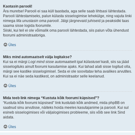
Kaotasin parooli!
Ära muretse! Parooli ei saa küll taastada, aga selle saab lihtsasi lähtestada.
Parooli lähtestamiseks, palun külasta sisselogimise lehekülge, ning vajuta linki
nimega
Ma unustasin oma parooli
. Jälgi järgnevaid juhiseid ja peaksidki taas
saama sisse logida foorumile.
Siiski, kui teil ei ole võimalik oma parooli lähtestada, siis palun võta ühendust
foorumi administraatoriga.
Üles
Miks mind automaatselt välja logitakse?
Kui sa ei märgi
Logi mind sisse automaatselt igal külastusel
kasti, siis sa jääd
sisselogituks ainult foorumi kasutamise ajaks. Kui tahad alati sisse logitud olla,
märgi see kastike sisselogimisel. Seda ei ole soovitatav teha avalikes arvutites.
Kui sa ei näe seda kastikest, on administraator selle keelanud.
Üles
Mida teeb link nimega “Kustuta kõik foorumi küpsised”?
“Kustuta kõik foorumi küpsised” link kustutab kõik andmed, mida phpBB on
saatnud sinu arvutisse, näiteks hoida meeles kasutajanime ja parooli. Kui sul
esineb sisselogimises või väljalogimises probleeme, siis võib see link Sind
aidata.
Üles