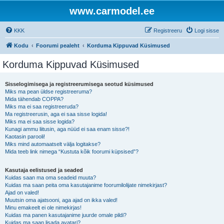
www.carmodel.ee
KKK
Registreeru
Logi sisse
Kodu
Foorumi pealeht
Korduma Kippuvad Küsimused
Korduma Kippuvad Küsimused
Sisselogimisega ja registreerumisega seotud küsimused
Miks ma pean üldse registreeruma?
Mida tähendab COPPA?
Miks ma ei saa registreeruda?
Ma registreerusin, aga ei saa sisse logida!
Miks ma ei saa sisse logida?
Kunagi ammu liitusin, aga nüüd ei saa enam sisse?!
Kaotasin parooli!
Miks mind automaatselt välja logitakse?
Mida teeb link nimega “Kustuta kõik foorumi küpsised”?
Kasutaja eelistused ja seaded
Kuidas saan ma oma seadeid muuta?
Kuidas ma saan peita oma kasutajanime foorumilolijate nimekirjast?
Ajad on valed!
Muutsin oma ajatsooni, aga ajad on ikka valed!
Minu emakeelt ei ole nimekirjas!
Kuidas ma panen kasutajanime juurde omale pildi?
Kuidas ma saan lisada avatari?