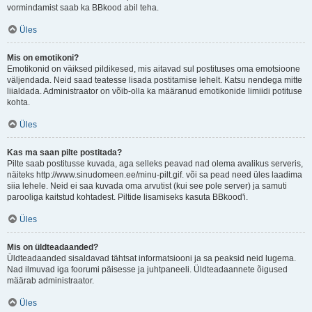
vormindamist saab ka BBkood abil teha.
Üles
Mis on emotikoni?
Emotikonid on väiksed pildikesed, mis aitavad sul postituses oma emotsioone
väljendada. Neid saad teatesse lisada postitamise lehelt. Katsu nendega mitte
liialdada. Administraator on võib-olla ka määranud emotikonide limiidi potituse
kohta.
Üles
Kas ma saan pilte postitada?
Pilte saab postitusse kuvada, aga selleks peavad nad olema avalikus serveris,
näiteks http://www.sinudomeen.ee/minu-pilt.gif. või sa pead need üles laadima
siia lehele. Neid ei saa kuvada oma arvutist (kui see pole server) ja samuti
parooliga kaitstud kohtadest. Piltide lisamiseks kasuta BBkood'i.
Üles
Mis on üldteadaanded?
Üldteadaanded sisaldavad tähtsat informatsiooni ja sa peaksid neid lugema.
Nad ilmuvad iga foorumi päisesse ja juhtpaneeli. Üldteadaannete õigused
määrab administraator.
Üles