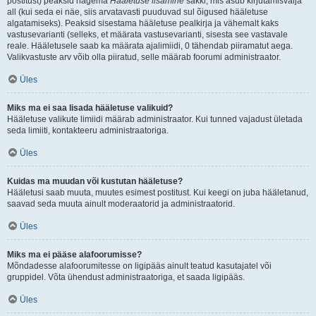
postitust) peaksid nägema
Hääletuse lisamine
sakki, mis asub kirjutamisvälja
all (kui seda ei näe, siis arvatavasti puuduvad sul õigused hääletuse
algatamiseks). Peaksid sisestama hääletuse pealkirja ja vähemalt kaks
vastusevarianti (selleks, et määrata vastusevarianti, sisesta see vastavale
reale. Hääletusele saab ka määrata ajalimiidi, 0 tähendab piiramatut aega.
Valikvastuste arv võib olla piiratud, selle määrab foorumi administraator.
Üles
Miks ma ei saa lisada hääletuse valikuid?
Hääletuse valikute limiidi määrab administraator. Kui tunned vajadust ületada
seda limiiti, kontakteeru administraatoriga.
Üles
Kuidas ma muudan või kustutan hääletuse?
Hääletusi saab muuta, muutes esimest postitust. Kui keegi on juba hääletanud,
saavad seda muuta ainult moderaatorid ja administraatorid.
Üles
Miks ma ei pääse alafoorumisse?
Mõndadesse alafoorumitesse on ligipääs ainult teatud kasutajatel või
gruppidel. Võta ühendust administraatoriga, et saada ligipääs.
Üles