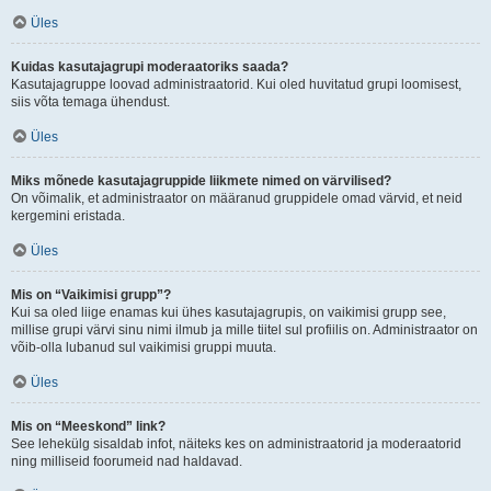
Üles
Kuidas kasutajagrupi moderaatoriks saada?
Kasutajagruppe loovad administraatorid. Kui oled huvitatud grupi loomisest,
siis võta temaga ühendust.
Üles
Miks mõnede kasutajagruppide liikmete nimed on värvilised?
On võimalik, et administraator on määranud gruppidele omad värvid, et neid
kergemini eristada.
Üles
Mis on “Vaikimisi grupp”?
Kui sa oled liige enamas kui ühes kasutajagrupis, on vaikimisi grupp see,
millise grupi värvi sinu nimi ilmub ja mille tiitel sul profiilis on. Administraator on
võib-olla lubanud sul vaikimisi gruppi muuta.
Üles
Mis on “Meeskond” link?
See lehekülg sisaldab infot, näiteks kes on administraatorid ja moderaatorid
ning milliseid foorumeid nad haldavad.