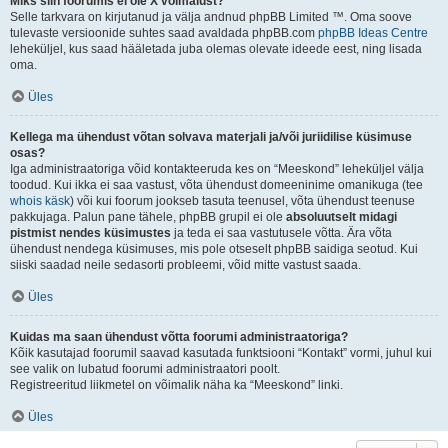
Miks siin foorumis ei ole X võimalust?
Selle tarkvara on kirjutanud ja välja andnud phpBB Limited ™. Oma soove
tulevaste versioonide suhtes saad avaldada phpBB.com
phpBB Ideas Centre
leheküljel, kus saad hääletada juba olemas olevate ideede eest, ning lisada
oma.
Üles
Kellega ma ühendust võtan solvava materjali ja/või juriidilise küsimuse
osas?
Iga administraatoriga võid kontakteeruda kes on “Meeskond” leheküljel välja
toodud. Kui ikka ei saa vastust, võta ühendust domeeninime omanikuga (tee
whois käsk
) või kui foorum jookseb tasuta teenusel, võta ühendust teenuse
pakkujaga. Palun pane tähele, phpBB grupil ei ole
absoluutselt midagi
pistmist nendes küsimustes
ja teda ei saa vastutusele võtta. Ära võta
ühendust nendega küsimuses, mis pole otseselt phpBB saidiga seotud. Kui
siiski saadad neile sedasorti probleemi, võid mitte vastust saada.
Üles
Kuidas ma saan ühendust võtta foorumi administraatoriga?
Kõik kasutajad foorumil saavad kasutada funktsiooni “Kontakt” vormi, juhul kui
see valik on lubatud foorumi administraatori poolt.
Registreeritud liikmetel on võimalik näha ka “Meeskond” linki.
Üles