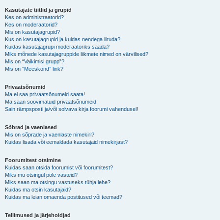
Kasutajate tiitlid ja grupid
Kes on administraatorid?
Kes on moderaatorid?
Mis on kasutajagrupid?
Kus on kasutajagrupid ja kuidas nendega liituda?
Kuidas kasutajagrupi moderaatoriks saada?
Miks mõnede kasutajagruppide liikmete nimed on värvilised?
Mis on “Vaikimisi grupp”?
Mis on “Meeskond” link?
Privaatsõnumid
Ma ei saa privaatsõnumeid saata!
Ma saan soovimatuid privaatsõnumeid!
Sain rämpsposti ja/või solvava kirja foorumi vahendusel!
Sõbrad ja vaenlased
Mis on sõprade ja vaenlaste nimekiri?
Kuidas lisada või eemaldada kasutajaid nimekirjast?
Foorumitest otsimine
Kuidas saan otsida foorumist või foorumitest?
Miks mu otsingul pole vasteid?
Miks saan ma otsingu vastuseks tühja lehe?
Kuidas ma otsin kasutajaid?
Kuidas ma leian omaenda postitused või teemad?
Tellimused ja järjehoidjad