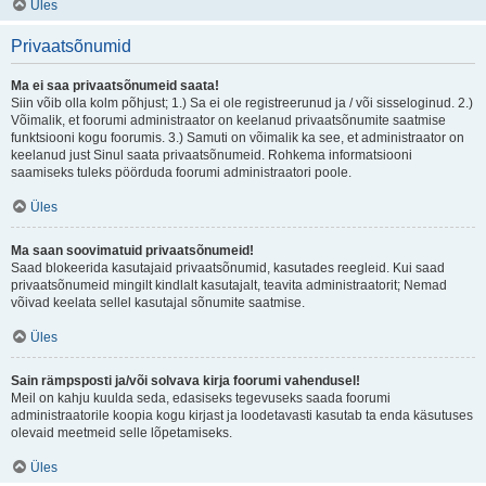
Üles
Privaatsõnumid
Ma ei saa privaatsõnumeid saata!
Siin võib olla kolm põhjust; 1.) Sa ei ole registreerunud ja / või sisseloginud. 2.)
Võimalik, et foorumi administraator on keelanud privaatsõnumite saatmise
funktsiooni kogu foorumis. 3.) Samuti on võimalik ka see, et administraator on
keelanud just Sinul saata privaatsõnumeid. Rohkema informatsiooni
saamiseks tuleks pöörduda foorumi administraatori poole.
Üles
Ma saan soovimatuid privaatsõnumeid!
Saad blokeerida kasutajaid privaatsõnumid, kasutades reegleid. Kui saad
privaatsõnumeid mingilt kindlalt kasutajalt, teavita administraatorit; Nemad
võivad keelata sellel kasutajal sõnumite saatmise.
Üles
Sain rämpsposti ja/või solvava kirja foorumi vahendusel!
Meil on kahju kuulda seda, edasiseks tegevuseks saada foorumi
administraatorile koopia kogu kirjast ja loodetavasti kasutab ta enda käsutuses
olevaid meetmeid selle lõpetamiseks.
Üles