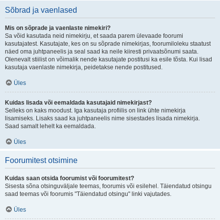
Sõbrad ja vaenlased
Mis on sõprade ja vaenlaste nimekiri?
Sa võid kasutada neid nimekirju, et saada parem ülevaade foorumi
kasutajatest. Kasutajate, kes on su sõprade nimekirjas, foorumiloleku staatust
näed oma juhtpaneelis ja seal saad ka neile kiiresti privaatsõnumi saata.
Olenevalt stiilist on võimalik nende kasutajate postitusi ka esile tõsta. Kui lisad
kasutaja vaenlaste nimekirja, peidetakse nende postitused.
Üles
Kuidas lisada või eemaldada kasutajaid nimekirjast?
Selleks on kaks moodust. Iga kasutaja profiilis on link ühte nimekirja
lisamiseks. Lisaks saad ka juhtpaneelis nime sisestades lisada nimekirja.
Saad samalt lehelt ka eemaldada.
Üles
Foorumitest otsimine
Kuidas saan otsida foorumist või foorumitest?
Sisesta sõna otsinguväljale teemas, foorumis või esilehel. Täiendatud otsingu
saad teemas või foorumis "Täiendatud otsingu" linki vajutades.
Üles