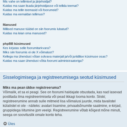
Mis vahe on tellimisel ja järjehoidjal?
Kuidas ma saan lisada järjehoidjasse või tellida teemat?
Kuidas ma tellin teemasid või foorumeid?
Kuidas ma eemaldan tellimusi?
Manused
Millised manuse tüübid on siin foorumis lubatud?
Kuidas ma leian oma manused?
phpBB küsimused
Kes kirjutas selle foorumitarkvara?
Miks siin foorumis ei ole X võimalust?
Kellega ma ühendust võtan solvava materjali ja/või juriidilise küsimuse osas?
Kuidas ma saan ühendust võtta foorumi administraatoriga?
Sisselogimisega ja registreerumisega seotud küsimused
Miks ma pean üldse registreeruma?
Võimalik, et sa ei peagi. See on foorumi haldajate otsustada, kas nad lasevad
postitada ilma registreerimiseta või pead ikkagi looma konto. Siiski;
registreerumine annab sulle mitmeid lisa võimalusi juurde, mida tavalistel
külalistel ei ole - näiteks: avatari lisamine, privaatsõnumite saatmine, e-kirjad,
gruppidega liitumine jpm veelgi. Registreerumine võtab kõigest mõne minuti,
seega on soovituslik omale konto teha.
Üles