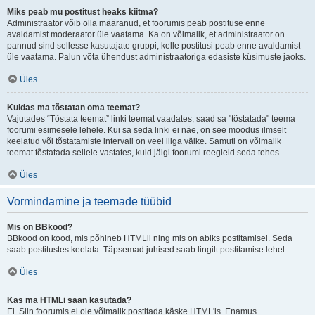
Miks peab mu postitust heaks kiitma?
Administraator võib olla määranud, et foorumis peab postituse enne
avaldamist moderaator üle vaatama. Ka on võimalik, et administraator on
pannud sind sellesse kasutajate gruppi, kelle postitusi peab enne avaldamist
üle vaatama. Palun võta ühendust administraatoriga edasiste küsimuste jaoks.
Üles
Kuidas ma tõstatan oma teemat?
Vajutades “Tõstata teemat” linki teemat vaadates, saad sa "tõstatada" teema
foorumi esimesele lehele. Kui sa seda linki ei näe, on see moodus ilmselt
keelatud või tõstatamiste intervall on veel liiga väike. Samuti on võimalik
teemat tõstatada sellele vastates, kuid jälgi foorumi reegleid seda tehes.
Üles
Vormindamine ja teemade tüübid
Mis on BBkood?
BBkood on kood, mis põhineb HTMLil ning mis on abiks postitamisel. Seda
saab postitustes keelata. Täpsemad juhised saab lingilt postitamise lehel.
Üles
Kas ma HTMLi saan kasutada?
Ei. Siin foorumis ei ole võimalik postitada käske HTML'is. Enamus