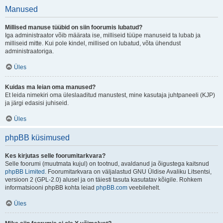
Manused
Millised manuse tüübid on siin foorumis lubatud?
Iga administraator võib määrata ise, milliseid tüüpe manuseid ta lubab ja
milliseid mitte. Kui pole kindel, millised on lubatud, võta ühendust
administraatoriga.
Üles
Kuidas ma leian oma manused?
Et leida nimekiri oma üleslaaditud manustest, mine kasutaja juhtpaneeli (KJP)
ja järgi edasisi juhiseid.
Üles
phpBB küsimused
Kes kirjutas selle foorumitarkvara?
Selle foorumi (muutmata kujul) on tootnud, avaldanud ja õigustega kaitsnud
phpBB Limited
. Foorumitarkvara on väljalastud GNU Üldise Avaliku Litsentsi,
versioon 2 (GPL-2.0) alusel ja on täiesti tasuta kasutatav kõigile. Rohkem
informatsiooni phpBB kohta leiad
phpBB.com
veebilehelt.
Üles