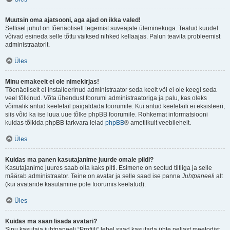
Muutsin oma ajatsooni, aga ajad on ikka valed!
Sellisel juhul on tõenäoliselt tegemist suveajale üleminekuga. Teatud kuudel
võivad esineda selle tõttu väiksed nihked kellaajas. Palun teavita probleemist
administraatorit.
Üles
Minu emakeelt ei ole nimekirjas!
Tõenäoliselt ei installeerinud administraator seda keelt või ei ole keegi seda
veel tõlkinud. Võta ühendust foorumi administraatoriga ja palu, kas oleks
võimalik antud keelefail paigaldada foorumile. Kui antud keelefaili ei eksisteeri,
siis võid ka ise luua uue tõlke phpBB foorumile. Rohkemat informatsiooni
kuidas tõlkida phpBB tarkvara leiad
phpBB
® ametlikult veebilehelt.
Üles
Kuidas ma panen kasutajanime juurde omale pildi?
Kasutajanime juures saab olla kaks pilti. Esimene on seotud tiitliga ja selle
määrab administraator. Teine on avatar ja selle saad ise panna
Juhtpaneel
i alt
(kui avataride kasutamine pole foorumis keelatud).
Üles
Kuidas ma saan lisada avatari?
Sinu kasutaja juhtpaneeli “Profiili” lehel saad kasutada ühte neljast meetodist,