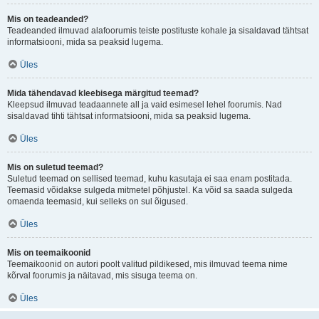
Mis on teadeanded?
Teadeanded ilmuvad alafoorumis teiste postituste kohale ja sisaldavad tähtsat
informatsiooni, mida sa peaksid lugema.
Üles
Mida tähendavad kleebisega märgitud teemad?
Kleepsud ilmuvad teadaannete all ja vaid esimesel lehel foorumis. Nad
sisaldavad tihti tähtsat informatsiooni, mida sa peaksid lugema.
Üles
Mis on suletud teemad?
Suletud teemad on sellised teemad, kuhu kasutaja ei saa enam postitada.
Teemasid võidakse sulgeda mitmetel põhjustel. Ka võid sa saada sulgeda
omaenda teemasid, kui selleks on sul õigused.
Üles
Mis on teemaikoonid
Teemaikoonid on autori poolt valitud pildikesed, mis ilmuvad teema nime
kõrval foorumis ja näitavad, mis sisuga teema on.
Üles