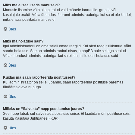
Miks ma ei saa lisada manuseid?
Manuste lisamine võib olla piiratud vaid mõnele foorumile, grupile või
kasutajale eraldi. Võtta ühendust foorumi administraatoriga kui sa ei ole kindel,
miks ei saa postitada manuseid.
Üles
Miks ma hoiatuse sain?
Igal administraatoril on oma saidil omad reeglid. Kui oled reeglit rikkunud, võid
saada hoiatuse. See on administraatori otsus ja phpBB pole sellega seotud.
Võta ühendust administraatoriga, kui sa ei tea, mille eest hoiatuse said.
Üles
Kuidas ma saan raporteerida postitusest?
Kui administraator on selle lubanud, saad raporteerida postituse paremas
ülaääres oleva nupuga.
Üles
Milleks on “Salvesta” nupp postitamise juures?
See nupp lubab sul salvestada postituse seise. Et laadida mõni postituse seis,
kasuta Kasutaja Juhtpaneel (KJP).
Üles