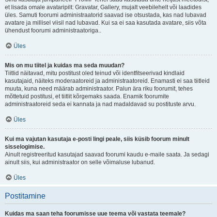
et lisada omale avataripilt: Gravatar, Gallery, mujalt veebilehelt või laadides
üles. Samuti foorumi administraatorid saavad ise otsustada, kas nad lubavad
avatare ja millisel viisil nad lubavad. Kui sa ei saa kasutada avatare, siis võta
ühendust foorumi administraatoriga..
Üles
Mis on mu tiitel ja kuidas ma seda muudan?
Tiitlid näitavad, mitu postitust oled teinud või identfitseerivad kindlaid
kasutajaid, näiteks moderaatoreid ja administraatoreid. Enamasti ei saa tiitleid
muuta, kuna need määrab administraator. Palun ära riku foorumit, tehes
mõttetuid postitusi, et tiitlit kõrgemaks saada. Enamik foorumite
administraatoreid seda ei kannata ja nad madaldavad su postituste arvu.
Üles
Kui ma vajutan kasutaja e-posti lingi peale, siis küsib foorum minult
sisselogimise.
Ainult registreeritud kasutajad saavad foorumi kaudu e-maile saata. Ja sedagi
ainult siis, kui administraator on selle võimaluse lubanud.
Üles
Postitamine
Kuidas ma saan teha foorumisse uue teema või vastata teemale?