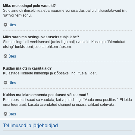
Miks mu otsingul pole vasteid?
Su otsing oli ilmselt liiga ebamäärane või sisaldas palju tihtikasutatavaid (nt.
"ja" või "ei") sõnu.
Üles
Miks saan ma otsingu vastuseks tühja lehe?
Sinu otsingul oli veebiserveri jaoks liiga palju vasteid. Kasutaja “täiendatud
otsing” funktsiooni, et olla rohkem täpsem.
Üles
Kuidas ma otsin kasutajaid?
Külastage liikmete nimekirja ja klõpsake lingil "Leia liige".
Üles
Kuidas ma leian omaenda postitused või teemad?
Enda postitusi saad sa vaadata, kui vajutad lingil “Vaata oma postitusi”. Et leida
oma teemasid, kasuta täiendatud otsingut ja määra valikud sobivaks.
Üles
Tellimused ja järjehoidjad