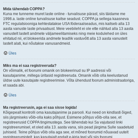
Mida tähendab COPPA?
Kuna me tunneme muret laste online - turvalisuse pärast, siis täidame me
1998.a. laste online turvalisuse kaitse seadust. COPPA ja sellega kaasneva
FTC regulatsiooniga kehtestatakse USA föderaalseadus, mis kaitseb alla 13
aasta vanuste laste privaatsust. Meie veebileht ei ole ette nähtud alla 13 aasta
vanustelt lastelt andmete väljameelitamiseks ning meie kodulehed on üles
ehitatud nii, et blokeerida andmete teadlik vastuvõtt alla 13 aasta vanustelt
lastelt alati, kui nõutakse vanusandmeid.
Üles
Miks ma ei saa registreeruda?
On võimalik, et foorumi omanik on blokeerinud su IP aadressi või
kasutajanime, millega üritasid registreeruda. Omanik võib olla keelustanud
üldse uute kasutajate registreerimise. Võta ühendust foorum administraatoriga,
et saada abi.
Üles
Ma registreerusin, aga ei saa sisse logida!
Kõigepealt kontrolli oma kasutajanime ja parooli. Kui need on kindlasti õiged,
siis järgmiseks võib-olla kaks põhjust. Esimene põhjus võib-olla see, et
registreerusid COPPA tingimustega. See tähendab kui Sa vajutasid linki
registreerumisel, et oled alla 13. aasta vana, siis pead järgima Sulle saadetuid
juhiseid. Teine põhjus võib olla aga see, et mõned foorumid nõuavad uutelt
registreerumistelt, kas kasutajalt endalt e-kirja teel või siis foorumi