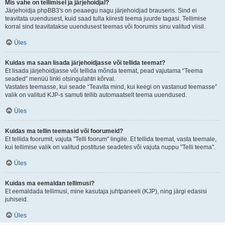
Mis vahe on tellimisel ja järjehoidjal?
Järjehoidja phpBB3's on peaaegu nagu järjehoidjad brauseris. Sind ei
teavitata uuendusest, kuid saad tulla kiiresti teema juurde tagasi. Tellimise
korral sind teavitatakse uuendusest teemas või foorumis sinu valitud viisil.
Üles
Kuidas ma saan lisada järjehoidjasse või tellida teemat?
Et lisada järjehoidjasse või tellida mõnda teemat, pead vajutama “Teema
seaded” menüü linki otsingulahtri kõrval.
Vastates teemasse, kui seade “Teavita mind, kui keegi on vastanud teemasse”
valik on valitud KJP-s samuti tellib automaatselt teema uuendused.
Üles
Kuidas ma tellin teemasid või foorumeid?
Et tellida foorumit, vajuta "Telli foorum" lingile. Et tellida teemat, vasta teemale,
kui tellimise valik on valitud postituse seadetes või vajuta nuppu "Telli teema".
Üles
Kuidas ma eemaldan tellimusi?
Et eemaldada tellimusi, mine kasutaja juhtpaneeli (KJP), ning järgi edasisi
juhiseid.
Üles