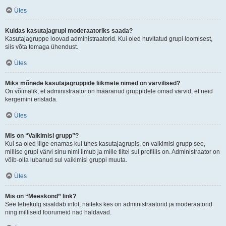
Üles
Kuidas kasutajagrupi moderaatoriks saada?
Kasutajagruppe loovad administraatorid. Kui oled huvitatud grupi loomisest,
siis võta temaga ühendust.
Üles
Miks mõnede kasutajagruppide liikmete nimed on värvilised?
On võimalik, et administraator on määranud gruppidele omad värvid, et neid
kergemini eristada.
Üles
Mis on “Vaikimisi grupp”?
Kui sa oled liige enamas kui ühes kasutajagrupis, on vaikimisi grupp see,
millise grupi värvi sinu nimi ilmub ja mille tiitel sul profiilis on. Administraator on
võib-olla lubanud sul vaikimisi gruppi muuta.
Üles
Mis on “Meeskond” link?
See lehekülg sisaldab infot, näiteks kes on administraatorid ja moderaatorid
ning milliseid foorumeid nad haldavad.