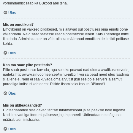
vormindamist saab ka BBkood abil teha.
Üles
Mis on emotikoni?
Emotikonid on väiksed pildikesed, mis aitavad sul postituses oma emotsioone
väljendada. Neid saad teatesse lisada postitamise lehelt. Katsu nendega mitte
liialdada. Administraator on võib-olla ka määranud emotikonide limiidi potituse
kohta.
Üles
Kas ma saan pilte postitada?
Pilte saab postitusse kuvada, aga selleks peavad nad olema avalikus serveris,
näiteks http://www.sinudomeen.ee/minu-pilt.gif. või sa pead need üles laadima
siia lehele. Neid ei saa kuvada oma arvutist (kui see pole server) ja samuti
parooliga kaitstud kohtadest. Piltide lisamiseks kasuta BBkood'i.
Üles
Mis on üldteadaanded?
Üldteadaanded sisaldavad tähtsat informatsiooni ja sa peaksid neid lugema.
Nad ilmuvad iga foorumi päisesse ja juhtpaneeli. Üldteadaannete õigused
määrab administraator.
Üles