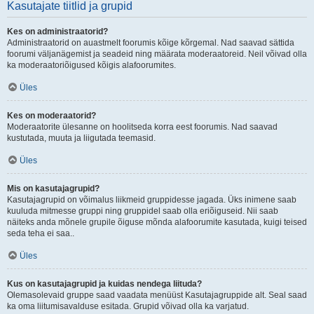
Kasutajate tiitlid ja grupid
Kes on administraatorid?
Administraatorid on auastmelt foorumis kõige kõrgemal. Nad saavad sättida
foorumi väljanägemist ja seadeid ning määrata moderaatoreid. Neil võivad olla
ka moderaatoriõigused kõigis alafoorumites.
Üles
Kes on moderaatorid?
Moderaatorite ülesanne on hoolitseda korra eest foorumis. Nad saavad
kustutada, muuta ja liigutada teemasid.
Üles
Mis on kasutajagrupid?
Kasutajagrupid on võimalus liikmeid gruppidesse jagada. Üks inimene saab
kuuluda mitmesse gruppi ning gruppidel saab olla eriõiguseid. Nii saab
näiteks anda mõnele grupile õiguse mõnda alafoorumite kasutada, kuigi teised
seda teha ei saa..
Üles
Kus on kasutajagrupid ja kuidas nendega liituda?
Olemasolevaid gruppe saad vaadata menüüst Kasutajagruppide alt. Seal saad
ka oma liitumisavalduse esitada. Grupid võivad olla ka varjatud.