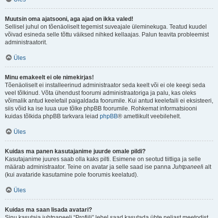
Muutsin oma ajatsooni, aga ajad on ikka valed!
Sellisel juhul on tõenäoliselt tegemist suveajale üleminekuga. Teatud kuudel
võivad esineda selle tõttu väiksed nihked kellaajas. Palun teavita probleemist
administraatorit.
Üles
Minu emakeelt ei ole nimekirjas!
Tõenäoliselt ei installeerinud administraator seda keelt või ei ole keegi seda
veel tõlkinud. Võta ühendust foorumi administraatoriga ja palu, kas oleks
võimalik antud keelefail paigaldada foorumile. Kui antud keelefaili ei eksisteeri,
siis võid ka ise luua uue tõlke phpBB foorumile. Rohkemat informatsiooni
kuidas tõlkida phpBB tarkvara leiad
phpBB
® ametlikult veebilehelt.
Üles
Kuidas ma panen kasutajanime juurde omale pildi?
Kasutajanime juures saab olla kaks pilti. Esimene on seotud tiitliga ja selle
määrab administraator. Teine on avatar ja selle saad ise panna
Juhtpaneel
i alt
(kui avataride kasutamine pole foorumis keelatud).
Üles
Kuidas ma saan lisada avatari?
Sinu kasutaja juhtpaneeli “Profiili” lehel saad kasutada ühte neljast meetodist,