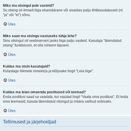
Miks mu otsingul pole vasteid?
Su otsing oli ilmselt liiga ebamäärane või sisaldas palju tihtikasutatavaid (nt.
"ja" või "ei") sõnu.
Üles
Miks saan ma otsingu vastuseks tühja lehe?
Sinu otsingul oli veebiserveri jaoks liiga palju vasteid. Kasutaja “täiendatud
otsing” funktsiooni, et olla rohkem täpsem.
Üles
Kuidas ma otsin kasutajaid?
Külastage liikmete nimekirja ja klõpsake lingil "Leia liige".
Üles
Kuidas ma leian omaenda postitused või teemad?
Enda postitusi saad sa vaadata, kui vajutad lingil “Vaata oma postitusi”. Et leida
oma teemasid, kasuta täiendatud otsingut ja määra valikud sobivaks.
Üles
Tellimused ja järjehoidjad