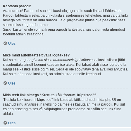
Kaotasin parooli!
Ära muretse! Parooli ei saa küll taastada, aga selle saab lihtsasi lähtestada.
Parooli lähtestamiseks, palun külasta sisselogimise lehekülge, ning vajuta linki
nimega
Ma unustasin oma parooli
. Jälgi järgnevaid juhiseid ja peaksidki taas
saama sisse logida foorumile.
Siiski, kui teil ei ole võimalik oma parooli lähtestada, siis palun võta ühendust
foorumi administraatoriga.
Üles
Miks mind automaatselt välja logitakse?
Kui sa ei märgi
Logi mind sisse automaatselt igal külastusel
kasti, siis sa jääd
sisselogituks ainult foorumi kasutamise ajaks. Kui tahad alati sisse logitud olla,
märgi see kastike sisselogimisel. Seda ei ole soovitatav teha avalikes arvutites.
Kui sa ei näe seda kastikest, on administraator selle keelanud.
Üles
Mida teeb link nimega “Kustuta kõik foorumi küpsised”?
“Kustuta kõik foorumi küpsised” link kustutab kõik andmed, mida phpBB on
saatnud sinu arvutisse, näiteks hoida meeles kasutajanime ja parooli. Kui sul
esineb sisselogimises või väljalogimises probleeme, siis võib see link Sind
aidata.
Üles