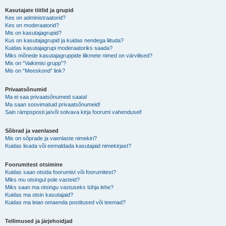
Kasutajate tiitlid ja grupid
Kes on administraatorid?
Kes on moderaatorid?
Mis on kasutajagrupid?
Kus on kasutajagrupid ja kuidas nendega liituda?
Kuidas kasutajagrupi moderaatoriks saada?
Miks mõnede kasutajagruppide liikmete nimed on värvilised?
Mis on “Vaikimisi grupp”?
Mis on “Meeskond” link?
Privaatsõnumid
Ma ei saa privaatsõnumeid saata!
Ma saan soovimatuid privaatsõnumeid!
Sain rämpsposti ja/või solvava kirja foorumi vahendusel!
Sõbrad ja vaenlased
Mis on sõprade ja vaenlaste nimekiri?
Kuidas lisada või eemaldada kasutajaid nimekirjast?
Foorumitest otsimine
Kuidas saan otsida foorumist või foorumitest?
Miks mu otsingul pole vasteid?
Miks saan ma otsingu vastuseks tühja lehe?
Kuidas ma otsin kasutajaid?
Kuidas ma leian omaenda postitused või teemad?
Tellimused ja järjehoidjad