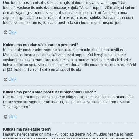
Uue teema postitamiseks kasuta mingis alafoorumis vastavat nuppu "Uus
teema". Vastuse lisamiseks teemasse, vajuta "Vasta" nuppu. Võimalik, et sul on
esmalt vaja registreerida kasutajaks, et saaksid seda toimi. Nimekirja oma
õigustest igas alafoorumis näed all olevas jaluses, näiteks: Sa saad teha uusi
teemasid siin foorumis, Sa saad postitada siin foorumis manuseid, jne.
Üles
Kuidas ma muudan või kustutan postitusi?
Kui sa pole moderaator, saad sa kustutada ja muuta ainult oma postitusi.
Muutmiseks kasuta postituse kõrval olevat nuppu. Kui keegi on su teatele
vastanud, sa seda enam kustutada ei saa ja muutes tuleb teate alla kiri selle
kohta, millal sa seda viimati muutsid. Moderaatorite muutmisest enamasti märki
ei jää, kuid nad võivad selle omal soovil lisada.
Üles
Kuidas ma panen oma postitusele signatuuri juurde?
Et lisada signatuuri postitusele, pead kõigepealt selle sisestama Juhtpaneelis.
Peale seda kui signatuur on loodud, siis postituse valikutes määrama valiku
"Lisa signatuur"
.
Üles
Kuidas ma hääletuse teen?
Hääletuste tegemine on lihte - kui postitad teema (või muudad teema esimest