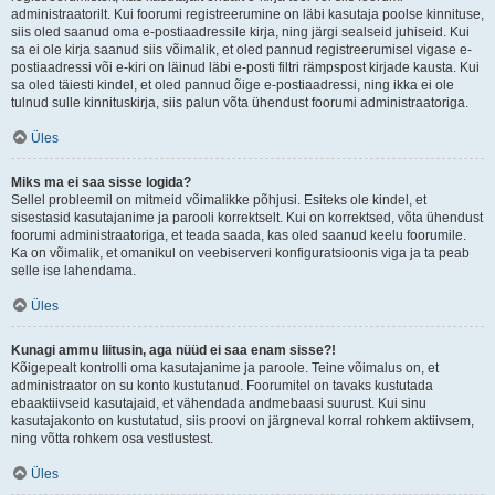
administraatorilt. Kui foorumi registreerumine on läbi kasutaja poolse kinnituse,
siis oled saanud oma e-postiaadressile kirja, ning järgi sealseid juhiseid. Kui
sa ei ole kirja saanud siis võimalik, et oled pannud registreerumisel vigase e-
postiaadressi või e-kiri on läinud läbi e-posti filtri rämpspost kirjade kausta. Kui
sa oled täiesti kindel, et oled pannud õige e-postiaadressi, ning ikka ei ole
tulnud sulle kinnituskirja, siis palun võta ühendust foorumi administraatoriga.
Üles
Miks ma ei saa sisse logida?
Sellel probleemil on mitmeid võimalikke põhjusi. Esiteks ole kindel, et
sisestasid kasutajanime ja parooli korrektselt. Kui on korrektsed, võta ühendust
foorumi administraatoriga, et teada saada, kas oled saanud keelu foorumile.
Ka on võimalik, et omanikul on veebiserveri konfiguratsioonis viga ja ta peab
selle ise lahendama.
Üles
Kunagi ammu liitusin, aga nüüd ei saa enam sisse?!
Kõigepealt kontrolli oma kasutajanime ja paroole. Teine võimalus on, et
administraator on su konto kustutanud. Foorumitel on tavaks kustutada
ebaaktiivseid kasutajaid, et vähendada andmebaasi suurust. Kui sinu
kasutajakonto on kustutatud, siis proovi on järgneval korral rohkem aktiivsem,
ning võtta rohkem osa vestlustest.
Üles