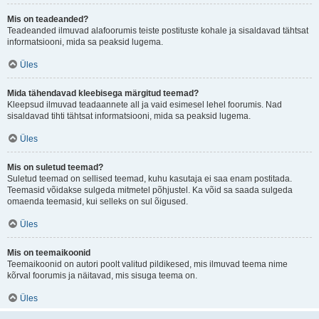
Mis on teadeanded?
Teadeanded ilmuvad alafoorumis teiste postituste kohale ja sisaldavad tähtsat
informatsiooni, mida sa peaksid lugema.
Üles
Mida tähendavad kleebisega märgitud teemad?
Kleepsud ilmuvad teadaannete all ja vaid esimesel lehel foorumis. Nad
sisaldavad tihti tähtsat informatsiooni, mida sa peaksid lugema.
Üles
Mis on suletud teemad?
Suletud teemad on sellised teemad, kuhu kasutaja ei saa enam postitada.
Teemasid võidakse sulgeda mitmetel põhjustel. Ka võid sa saada sulgeda
omaenda teemasid, kui selleks on sul õigused.
Üles
Mis on teemaikoonid
Teemaikoonid on autori poolt valitud pildikesed, mis ilmuvad teema nime
kõrval foorumis ja näitavad, mis sisuga teema on.
Üles