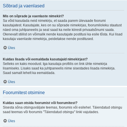
Sõbrad ja vaenlased
Mis on sõprade ja vaenlaste nimekiri?
Sa võid kasutada neid nimekirju, et saada parem ülevaade foorumi
kasutajatest. Kasutajate, kes on su sõprade nimekirjas, foorumiloleku staatust
näed oma juhtpaneelis ja seal saad ka neile kiiresti privaatsõnumi saata.
Olenevalt stiilist on võimalik nende kasutajate postitusi ka esile tõsta. Kui lisad
kasutaja vaenlaste nimekirja, peidetakse nende postitused.
Üles
Kuidas lisada või eemaldada kasutajaid nimekirjast?
Selleks on kaks moodust. Iga kasutaja profiilis on link ühte nimekirja
lisamiseks. Lisaks saad ka juhtpaneelis nime sisestades lisada nimekirja.
Saad samalt lehelt ka eemaldada.
Üles
Foorumitest otsimine
Kuidas saan otsida foorumist või foorumitest?
Sisesta sõna otsinguväljale teemas, foorumis või esilehel. Täiendatud otsingu
saad teemas või foorumis "Täiendatud otsingu" linki vajutades.
Üles