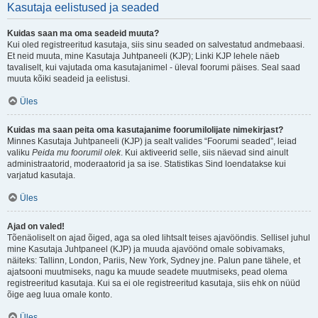
Kasutaja eelistused ja seaded
Kuidas saan ma oma seadeid muuta?
Kui oled registreeritud kasutaja, siis sinu seaded on salvestatud andmebaasi.
Et neid muuta, mine Kasutaja Juhtpaneeli (KJP); Linki KJP lehele näeb
tavaliselt, kui vajutada oma kasutajanimel - üleval foorumi päises. Seal saad
muuta kõiki seadeid ja eelistusi.
Üles
Kuidas ma saan peita oma kasutajanime foorumilolijate nimekirjast?
Minnes Kasutaja Juhtpaneeli (KJP) ja sealt valides “Foorumi seaded”, leiad
valiku
Peida mu foorumil olek
. Kui aktiveerid selle, siis näevad sind ainult
administraatorid, moderaatorid ja sa ise. Statistikas Sind loendatakse kui
varjatud kasutaja.
Üles
Ajad on valed!
Tõenäoliselt on ajad õiged, aga sa oled lihtsalt teises ajavööndis. Sellisel juhul
mine Kasutaja Juhtpaneel (KJP) ja muuda ajavöönd omale sobivamaks,
näiteks: Tallinn, London, Pariis, New York, Sydney jne. Palun pane tähele, et
ajatsooni muutmiseks, nagu ka muude seadete muutmiseks, pead olema
registreeritud kasutaja. Kui sa ei ole registreeritud kasutaja, siis ehk on nüüd
õige aeg luua omale konto.
Üles