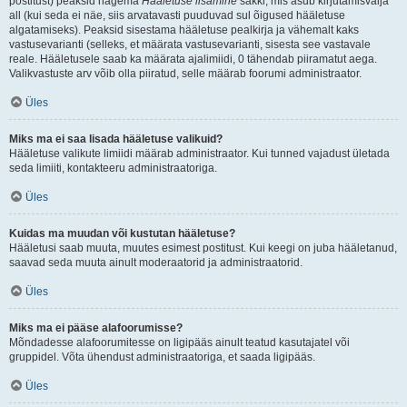
postitust) peaksid nägema
Hääletuse lisamine
sakki, mis asub kirjutamisvälja
all (kui seda ei näe, siis arvatavasti puuduvad sul õigused hääletuse
algatamiseks). Peaksid sisestama hääletuse pealkirja ja vähemalt kaks
vastusevarianti (selleks, et määrata vastusevarianti, sisesta see vastavale
reale. Hääletusele saab ka määrata ajalimiidi, 0 tähendab piiramatut aega.
Valikvastuste arv võib olla piiratud, selle määrab foorumi administraator.
Üles
Miks ma ei saa lisada hääletuse valikuid?
Hääletuse valikute limiidi määrab administraator. Kui tunned vajadust ületada
seda limiiti, kontakteeru administraatoriga.
Üles
Kuidas ma muudan või kustutan hääletuse?
Hääletusi saab muuta, muutes esimest postitust. Kui keegi on juba hääletanud,
saavad seda muuta ainult moderaatorid ja administraatorid.
Üles
Miks ma ei pääse alafoorumisse?
Mõndadesse alafoorumitesse on ligipääs ainult teatud kasutajatel või
gruppidel. Võta ühendust administraatoriga, et saada ligipääs.
Üles