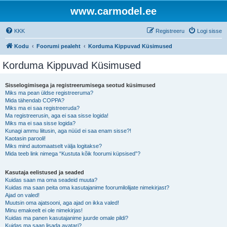
www.carmodel.ee
KKK
Registreeru
Logi sisse
Kodu
Foorumi pealeht
Korduma Kippuvad Küsimused
Korduma Kippuvad Küsimused
Sisselogimisega ja registreerumisega seotud küsimused
Miks ma pean üldse registreeruma?
Mida tähendab COPPA?
Miks ma ei saa registreeruda?
Ma registreerusin, aga ei saa sisse logida!
Miks ma ei saa sisse logida?
Kunagi ammu liitusin, aga nüüd ei saa enam sisse?!
Kaotasin parooli!
Miks mind automaatselt välja logitakse?
Mida teeb link nimega “Kustuta kõik foorumi küpsised”?
Kasutaja eelistused ja seaded
Kuidas saan ma oma seadeid muuta?
Kuidas ma saan peita oma kasutajanime foorumilolijate nimekirjast?
Ajad on valed!
Muutsin oma ajatsooni, aga ajad on ikka valed!
Minu emakeelt ei ole nimekirjas!
Kuidas ma panen kasutajanime juurde omale pildi?
Kuidas ma saan lisada avatari?