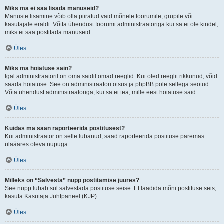
Miks ma ei saa lisada manuseid?
Manuste lisamine võib olla piiratud vaid mõnele foorumile, grupile või
kasutajale eraldi. Võtta ühendust foorumi administraatoriga kui sa ei ole kindel,
miks ei saa postitada manuseid.
Üles
Miks ma hoiatuse sain?
Igal administraatoril on oma saidil omad reeglid. Kui oled reeglit rikkunud, võid
saada hoiatuse. See on administraatori otsus ja phpBB pole sellega seotud.
Võta ühendust administraatoriga, kui sa ei tea, mille eest hoiatuse said.
Üles
Kuidas ma saan raporteerida postitusest?
Kui administraator on selle lubanud, saad raporteerida postituse paremas
ülaääres oleva nupuga.
Üles
Milleks on “Salvesta” nupp postitamise juures?
See nupp lubab sul salvestada postituse seise. Et laadida mõni postituse seis,
kasuta Kasutaja Juhtpaneel (KJP).
Üles