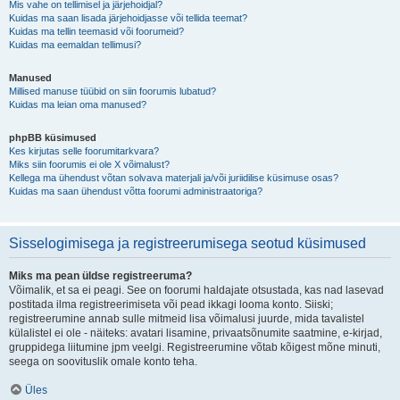
Mis vahe on tellimisel ja järjehoidjal?
Kuidas ma saan lisada järjehoidjasse või tellida teemat?
Kuidas ma tellin teemasid või foorumeid?
Kuidas ma eemaldan tellimusi?
Manused
Millised manuse tüübid on siin foorumis lubatud?
Kuidas ma leian oma manused?
phpBB küsimused
Kes kirjutas selle foorumitarkvara?
Miks siin foorumis ei ole X võimalust?
Kellega ma ühendust võtan solvava materjali ja/või juriidilise küsimuse osas?
Kuidas ma saan ühendust võtta foorumi administraatoriga?
Sisselogimisega ja registreerumisega seotud küsimused
Miks ma pean üldse registreeruma?
Võimalik, et sa ei peagi. See on foorumi haldajate otsustada, kas nad lasevad
postitada ilma registreerimiseta või pead ikkagi looma konto. Siiski;
registreerumine annab sulle mitmeid lisa võimalusi juurde, mida tavalistel
külalistel ei ole - näiteks: avatari lisamine, privaatsõnumite saatmine, e-kirjad,
gruppidega liitumine jpm veelgi. Registreerumine võtab kõigest mõne minuti,
seega on soovituslik omale konto teha.
Üles