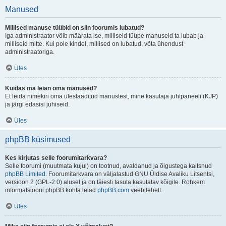
Manused
Millised manuse tüübid on siin foorumis lubatud?
Iga administraator võib määrata ise, milliseid tüüpe manuseid ta lubab ja
milliseid mitte. Kui pole kindel, millised on lubatud, võta ühendust
administraatoriga.
Üles
Kuidas ma leian oma manused?
Et leida nimekiri oma üleslaaditud manustest, mine kasutaja juhtpaneeli (KJP)
ja järgi edasisi juhiseid.
Üles
phpBB küsimused
Kes kirjutas selle foorumitarkvara?
Selle foorumi (muutmata kujul) on tootnud, avaldanud ja õigustega kaitsnud
phpBB Limited
. Foorumitarkvara on väljalastud GNU Üldise Avaliku Litsentsi,
versioon 2 (GPL-2.0) alusel ja on täiesti tasuta kasutatav kõigile. Rohkem
informatsiooni phpBB kohta leiad
phpBB.com
veebilehelt.
Üles