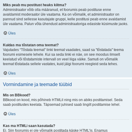
Miks peab mu postitust heaks kiitma?
Administraator võib olla määranud, et foorumis peab postituse enne
avaldamist moderaator üle vaatama. Ka on võimalik, et administraator on
pannud sind sellesse kasutajate gruppi, kelle postitusi peab enne avaldamist
üle vaatama. Palun võta ühendust administraatoriga edasiste küsimuste jaoks.
Üles
Kuidas ma tõstatan oma teemat?
Vajutades “Tõstata teemat” linki teemat vaadates, saad sa "tõstatada" teema
foorumi esimesele lehele. Kui sa seda linki ei näe, on see moodus ilmselt
keelatud või tõstatamiste intervall on veel liiga väike. Samuti on võimalik
teemat tõstatada sellele vastates, kuid jälgi foorumi reegleid seda tehes.
Üles
Vormindamine ja teemade tüübid
Mis on BBkood?
BBkood on kood, mis põhineb HTMLil ning mis on abiks postitamisel. Seda
saab postitustes keelata. Täpsemad juhised saab lingilt postitamise lehel.
Üles
Kas ma HTMLi saan kasutada?
Ei. Siin foorumis ei ole võimalik postitada käske HTML'is. Enamus