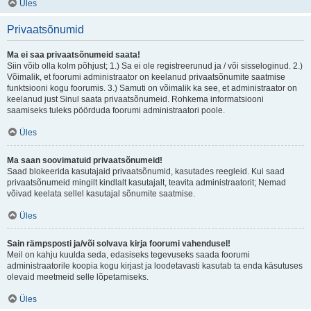
Üles
Privaatsõnumid
Ma ei saa privaatsõnumeid saata!
Siin võib olla kolm põhjust; 1.) Sa ei ole registreerunud ja / või sisseloginud. 2.)
Võimalik, et foorumi administraator on keelanud privaatsõnumite saatmise
funktsiooni kogu foorumis. 3.) Samuti on võimalik ka see, et administraator on
keelanud just Sinul saata privaatsõnumeid. Rohkema informatsiooni
saamiseks tuleks pöörduda foorumi administraatori poole.
Üles
Ma saan soovimatuid privaatsõnumeid!
Saad blokeerida kasutajaid privaatsõnumid, kasutades reegleid. Kui saad
privaatsõnumeid mingilt kindlalt kasutajalt, teavita administraatorit; Nemad
võivad keelata sellel kasutajal sõnumite saatmise.
Üles
Sain rämpsposti ja/või solvava kirja foorumi vahendusel!
Meil on kahju kuulda seda, edasiseks tegevuseks saada foorumi
administraatorile koopia kogu kirjast ja loodetavasti kasutab ta enda käsutuses
olevaid meetmeid selle lõpetamiseks.
Üles