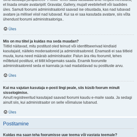
et lisada omale avataripilt: Gravatar, Gallery, mujalt veebilehelt või laadides
üles. Samuti foorumi administraatorid saavad ise otsustada, kas nad lubavad
avatare ja millisel viisil nad lubavad. Kui sa ei saa kasutada avatare, siis võta
ühendust foorumi administraatoriga..
Üles
Mis on mu tiitel ja kuidas ma seda muudan?
Tiitlid näitavad, mitu postitust oled teinud või identfitseerivad kindlaid
kasutajaid, näiteks moderaatoreid ja administraatoreid. Enamasti ei saa tiitleid
muuta, kuna need määrab administraator. Palun ära riku foorumit, tehes
mõttetuid postitusi, et tiitlit kõrgemaks saada. Enamik foorumite
administraatoreid seda ei kannata ja nad madaldavad su postituste arvu.
Üles
Kui ma vajutan kasutaja e-posti lingi peale, siis küsib foorum minult
sisselogimise.
Ainult registreeritud kasutajad saavad foorumi kaudu e-maile saata. Ja sedagi
ainult siis, kui administraator on selle võimaluse lubanud.
Üles
Postitamine
Kuidas ma saan teha foorumisse uue teema või vastata teemale?