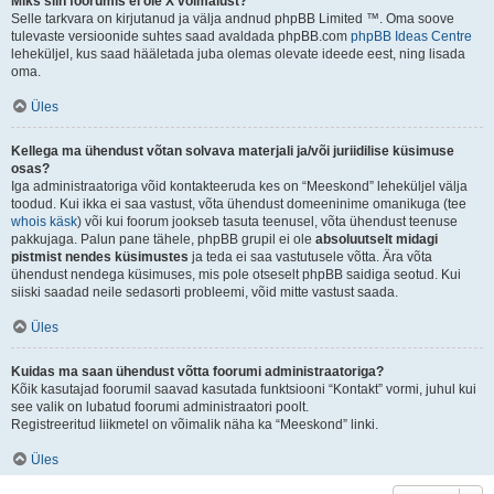
Miks siin foorumis ei ole X võimalust?
Selle tarkvara on kirjutanud ja välja andnud phpBB Limited ™. Oma soove
tulevaste versioonide suhtes saad avaldada phpBB.com
phpBB Ideas Centre
leheküljel, kus saad hääletada juba olemas olevate ideede eest, ning lisada
oma.
Üles
Kellega ma ühendust võtan solvava materjali ja/või juriidilise küsimuse
osas?
Iga administraatoriga võid kontakteeruda kes on “Meeskond” leheküljel välja
toodud. Kui ikka ei saa vastust, võta ühendust domeeninime omanikuga (tee
whois käsk
) või kui foorum jookseb tasuta teenusel, võta ühendust teenuse
pakkujaga. Palun pane tähele, phpBB grupil ei ole
absoluutselt midagi
pistmist nendes küsimustes
ja teda ei saa vastutusele võtta. Ära võta
ühendust nendega küsimuses, mis pole otseselt phpBB saidiga seotud. Kui
siiski saadad neile sedasorti probleemi, võid mitte vastust saada.
Üles
Kuidas ma saan ühendust võtta foorumi administraatoriga?
Kõik kasutajad foorumil saavad kasutada funktsiooni “Kontakt” vormi, juhul kui
see valik on lubatud foorumi administraatori poolt.
Registreeritud liikmetel on võimalik näha ka “Meeskond” linki.
Üles