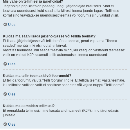
Mis vahe on tellimisel ja järjehoidjal?
Järjehoidja phpBB3's on peaaegu nagu järjehoidjad brauseris. Sind ei
teavitata uuendusest, kuid saad tulla kiiresti teema juurde tagasi. Tellimise
korral sind teavitatakse uuendusest teemas või foorumis sinu valitud viisil.
Üles
Kuidas ma saan lisada järjehoidjasse või tellida teemat?
Et lisada järjehoidjasse või tellida mõnda teemat, pead vajutama “Teema
seaded” menüü linki otsingulahtri kõrval.
Vastates teemasse, kui seade “Teavita mind, kui keegi on vastanud teemasse”
valik on valitud KJP-s samuti tellib automaatselt teema uuendused.
Üles
Kuidas ma tellin teemasid või foorumeid?
Et tellida foorumit, vajuta "Telli foorum" lingile. Et tellida teemat, vasta teemale,
kui tellimise valik on valitud postituse seadetes või vajuta nuppu "Telli teema".
Üles
Kuidas ma eemaldan tellimusi?
Et eemaldada tellimusi, mine kasutaja juhtpaneeli (KJP), ning järgi edasisi
juhiseid.
Üles