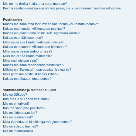
Mis on mu tiitel ja kuidas ma seda muudan?
Kui ma vajutan kasutaja e-posti lingi peale, siis küsib foorum minult sisselogimise.
Postitamine
Kuidas ma saan teha foorumisse uue teema või vastata teemale?
Kuidas ma muudan või kustutan postitusi?
Kuidas ma panen oma postitusele signatuuri juurde?
Kuidas ma hääletuse teen?
Miks ma ei saa lisada hääletuse valikuid?
Kuidas ma muudan või kustutan hääletuse?
Miks ma ei pääse alafoorumisse?
Miks ma ei saa lisada manuseid?
Miks ma hoiatuse sain?
Kuidas ma saan raporteerida postitusest?
Milleks on “Salvesta” nupp postitamise juures?
Miks peab mu postitust heaks kiitma?
Kuidas ma tõstatan oma teemat?
Vormindamine ja teemade tüübid
Mis on BBkood?
Kas ma HTMLi saan kasutada?
Mis on emotikoni?
Kas ma saan pilte postitada?
Mis on üldteadaanded?
Mis on teadeanded?
Mida tähendavad kleebisega märgitud teemad?
Mis on suletud teemad?
Mis on teemaikoonid