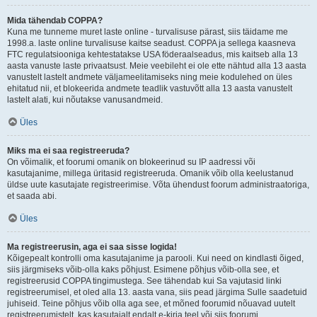
Mida tähendab COPPA?
Kuna me tunneme muret laste online - turvalisuse pärast, siis täidame me
1998.a. laste online turvalisuse kaitse seadust. COPPA ja sellega kaasneva
FTC regulatsiooniga kehtestatakse USA föderaalseadus, mis kaitseb alla 13
aasta vanuste laste privaatsust. Meie veebileht ei ole ette nähtud alla 13 aasta
vanustelt lastelt andmete väljameelitamiseks ning meie kodulehed on üles
ehitatud nii, et blokeerida andmete teadlik vastuvõtt alla 13 aasta vanustelt
lastelt alati, kui nõutakse vanusandmeid.
Üles
Miks ma ei saa registreeruda?
On võimalik, et foorumi omanik on blokeerinud su IP aadressi või
kasutajanime, millega üritasid registreeruda. Omanik võib olla keelustanud
üldse uute kasutajate registreerimise. Võta ühendust foorum administraatoriga,
et saada abi.
Üles
Ma registreerusin, aga ei saa sisse logida!
Kõigepealt kontrolli oma kasutajanime ja parooli. Kui need on kindlasti õiged,
siis järgmiseks võib-olla kaks põhjust. Esimene põhjus võib-olla see, et
registreerusid COPPA tingimustega. See tähendab kui Sa vajutasid linki
registreerumisel, et oled alla 13. aasta vana, siis pead järgima Sulle saadetuid
juhiseid. Teine põhjus võib olla aga see, et mõned foorumid nõuavad uutelt
registreerumistelt, kas kasutajalt endalt e-kirja teel või siis foorumi