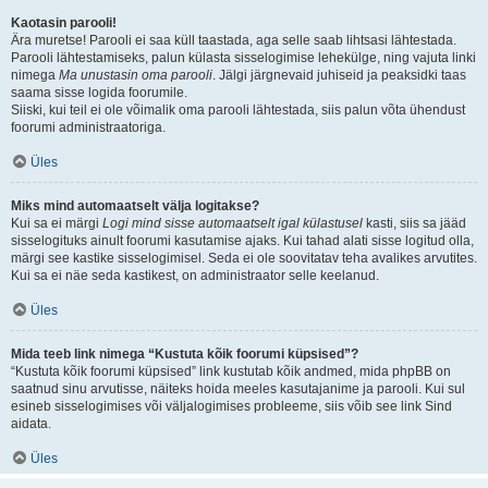
Kaotasin parooli!
Ära muretse! Parooli ei saa küll taastada, aga selle saab lihtsasi lähtestada.
Parooli lähtestamiseks, palun külasta sisselogimise lehekülge, ning vajuta linki
nimega
Ma unustasin oma parooli
. Jälgi järgnevaid juhiseid ja peaksidki taas
saama sisse logida foorumile.
Siiski, kui teil ei ole võimalik oma parooli lähtestada, siis palun võta ühendust
foorumi administraatoriga.
Üles
Miks mind automaatselt välja logitakse?
Kui sa ei märgi
Logi mind sisse automaatselt igal külastusel
kasti, siis sa jääd
sisselogituks ainult foorumi kasutamise ajaks. Kui tahad alati sisse logitud olla,
märgi see kastike sisselogimisel. Seda ei ole soovitatav teha avalikes arvutites.
Kui sa ei näe seda kastikest, on administraator selle keelanud.
Üles
Mida teeb link nimega “Kustuta kõik foorumi küpsised”?
“Kustuta kõik foorumi küpsised” link kustutab kõik andmed, mida phpBB on
saatnud sinu arvutisse, näiteks hoida meeles kasutajanime ja parooli. Kui sul
esineb sisselogimises või väljalogimises probleeme, siis võib see link Sind
aidata.
Üles