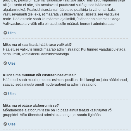
postitust) peaksid nägema
Hääletuse lisamine
sakki, mis asub kirjutamisvälja
all (kui seda ei näe, siis arvatavasti puuduvad sul õigused hääletuse
algatamiseks). Peaksid sisestama hääletuse pealkirja ja vähemalt kaks
vastusevarianti (selleks, et määrata vastusevarianti, sisesta see vastavale
reale. Hääletusele saab ka määrata ajalimiidi, 0 tähendab piiramatut aega.
Valikvastuste arv võib olla piiratud, selle määrab foorumi administraator.
Üles
Miks ma ei saa lisada hääletuse valikuid?
Hääletuse valikute limiidi määrab administraator. Kui tunned vajadust ületada
seda limiiti, kontakteeru administraatoriga.
Üles
Kuidas ma muudan või kustutan hääletuse?
Hääletusi saab muuta, muutes esimest postitust. Kui keegi on juba hääletanud,
saavad seda muuta ainult moderaatorid ja administraatorid.
Üles
Miks ma ei pääse alafoorumisse?
Mõndadesse alafoorumitesse on ligipääs ainult teatud kasutajatel või
gruppidel. Võta ühendust administraatoriga, et saada ligipääs.
Üles