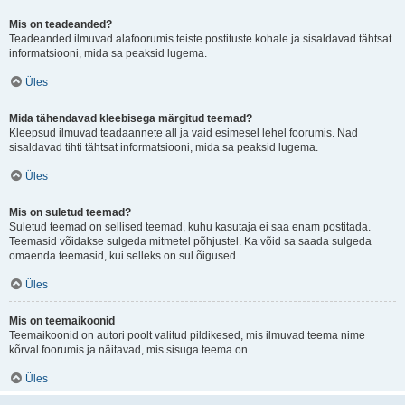
Mis on teadeanded?
Teadeanded ilmuvad alafoorumis teiste postituste kohale ja sisaldavad tähtsat
informatsiooni, mida sa peaksid lugema.
Üles
Mida tähendavad kleebisega märgitud teemad?
Kleepsud ilmuvad teadaannete all ja vaid esimesel lehel foorumis. Nad
sisaldavad tihti tähtsat informatsiooni, mida sa peaksid lugema.
Üles
Mis on suletud teemad?
Suletud teemad on sellised teemad, kuhu kasutaja ei saa enam postitada.
Teemasid võidakse sulgeda mitmetel põhjustel. Ka võid sa saada sulgeda
omaenda teemasid, kui selleks on sul õigused.
Üles
Mis on teemaikoonid
Teemaikoonid on autori poolt valitud pildikesed, mis ilmuvad teema nime
kõrval foorumis ja näitavad, mis sisuga teema on.
Üles