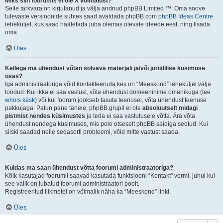
Miks siin foorumis ei ole X võimalust?
Selle tarkvara on kirjutanud ja välja andnud phpBB Limited ™. Oma soove
tulevaste versioonide suhtes saad avaldada phpBB.com
phpBB Ideas Centre
leheküljel, kus saad hääletada juba olemas olevate ideede eest, ning lisada
oma.
Üles
Kellega ma ühendust võtan solvava materjali ja/või juriidilise küsimuse
osas?
Iga administraatoriga võid kontakteeruda kes on “Meeskond” leheküljel välja
toodud. Kui ikka ei saa vastust, võta ühendust domeeninime omanikuga (tee
whois käsk
) või kui foorum jookseb tasuta teenusel, võta ühendust teenuse
pakkujaga. Palun pane tähele, phpBB grupil ei ole
absoluutselt midagi
pistmist nendes küsimustes
ja teda ei saa vastutusele võtta. Ära võta
ühendust nendega küsimuses, mis pole otseselt phpBB saidiga seotud. Kui
siiski saadad neile sedasorti probleemi, võid mitte vastust saada.
Üles
Kuidas ma saan ühendust võtta foorumi administraatoriga?
Kõik kasutajad foorumil saavad kasutada funktsiooni “Kontakt” vormi, juhul kui
see valik on lubatud foorumi administraatori poolt.
Registreeritud liikmetel on võimalik näha ka “Meeskond” linki.
Üles