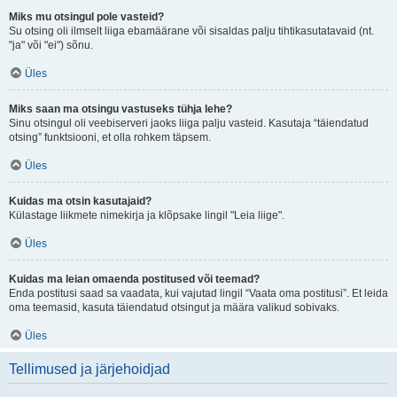
Miks mu otsingul pole vasteid?
Su otsing oli ilmselt liiga ebamäärane või sisaldas palju tihtikasutatavaid (nt.
"ja" või "ei") sõnu.
Üles
Miks saan ma otsingu vastuseks tühja lehe?
Sinu otsingul oli veebiserveri jaoks liiga palju vasteid. Kasutaja “täiendatud
otsing” funktsiooni, et olla rohkem täpsem.
Üles
Kuidas ma otsin kasutajaid?
Külastage liikmete nimekirja ja klõpsake lingil "Leia liige".
Üles
Kuidas ma leian omaenda postitused või teemad?
Enda postitusi saad sa vaadata, kui vajutad lingil “Vaata oma postitusi”. Et leida
oma teemasid, kasuta täiendatud otsingut ja määra valikud sobivaks.
Üles
Tellimused ja järjehoidjad