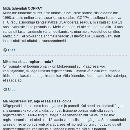
Mida tähendab COPPA?
Kuna me tunneme muret laste online - turvalisuse pärast, siis täidame me
1998.a. laste online turvalisuse kaitse seadust. COPPA ja sellega kaasneva
FTC regulatsiooniga kehtestatakse USA föderaalseadus, mis kaitseb alla 13
aasta vanuste laste privaatsust. Meie veebileht ei ole ette nähtud alla 13 aasta
vanustelt lastelt andmete väljameelitamiseks ning meie kodulehed on üles
ehitatud nii, et blokeerida andmete teadlik vastuvõtt alla 13 aasta vanustelt
lastelt alati, kui nõutakse vanusandmeid.
Üles
Miks ma ei saa registreeruda?
On võimalik, et foorumi omanik on blokeerinud su IP aadressi või
kasutajanime, millega üritasid registreeruda. Omanik võib olla keelustanud
üldse uute kasutajate registreerimise. Võta ühendust foorum administraatoriga,
et saada abi.
Üles
Ma registreerusin, aga ei saa sisse logida!
Kõigepealt kontrolli oma kasutajanime ja parooli. Kui need on kindlasti õiged,
siis järgmiseks võib-olla kaks põhjust. Esimene põhjus võib-olla see, et
registreerusid COPPA tingimustega. See tähendab kui Sa vajutasid linki
registreerumisel, et oled alla 13. aasta vana, siis pead järgima Sulle saadetuid
juhiseid. Teine põhjus võib olla aga see, et mõned foorumid nõuavad uutelt
registreerumistelt, kas kasutajalt endalt e-kirja teel või siis foorumi