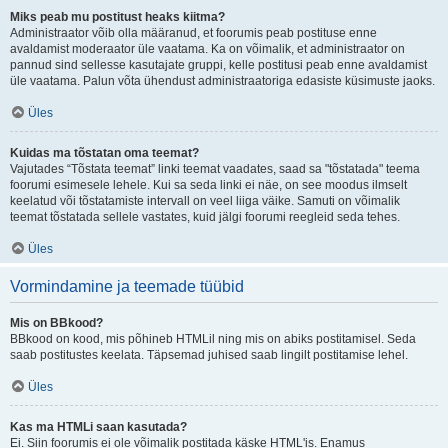
Miks peab mu postitust heaks kiitma?
Administraator võib olla määranud, et foorumis peab postituse enne
avaldamist moderaator üle vaatama. Ka on võimalik, et administraator on
pannud sind sellesse kasutajate gruppi, kelle postitusi peab enne avaldamist
üle vaatama. Palun võta ühendust administraatoriga edasiste küsimuste jaoks.
Üles
Kuidas ma tõstatan oma teemat?
Vajutades “Tõstata teemat” linki teemat vaadates, saad sa "tõstatada" teema
foorumi esimesele lehele. Kui sa seda linki ei näe, on see moodus ilmselt
keelatud või tõstatamiste intervall on veel liiga väike. Samuti on võimalik
teemat tõstatada sellele vastates, kuid jälgi foorumi reegleid seda tehes.
Üles
Vormindamine ja teemade tüübid
Mis on BBkood?
BBkood on kood, mis põhineb HTMLil ning mis on abiks postitamisel. Seda
saab postitustes keelata. Täpsemad juhised saab lingilt postitamise lehel.
Üles
Kas ma HTMLi saan kasutada?
Ei. Siin foorumis ei ole võimalik postitada käske HTML'is. Enamus