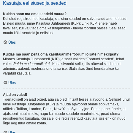
Kasutaja eelistused ja seaded
Kuidas saan ma oma seadeid muuta?
Kui oled registreeritud kasutaja, siis sinu seaded on salvestatud andmebaasi.
Et neid muuta, mine Kasutaja Juhtpaneeli (KJP); Linki KJP lehele näeb
tavaliselt, kui vajutada oma kasutajanimel - üleval foorumi päises. Seal saad
muuta kõiki seadeid ja eelistusi.
Üles
Kuidas ma saan peita oma kasutajanime foorumilolijate nimekirjast?
Minnes Kasutaja Juhtpaneeli (KJP) ja sealt valides “Foorumi seaded”, leiad
valiku
Peida mu foorumil olek
. Kui aktiveerid selle, siis näevad sind ainult
administraatorid, moderaatorid ja sa ise. Statistikas Sind loendatakse kui
varjatud kasutaja.
Üles
Ajad on valed!
Tõenäoliselt on ajad õiged, aga sa oled lihtsalt teises ajavööndis. Sellisel juhul
mine Kasutaja Juhtpaneel (KJP) ja muuda ajavöönd omale sobivamaks,
näiteks: Tallinn, London, Pariis, New York, Sydney jne. Palun pane tähele, et
ajatsooni muutmiseks, nagu ka muude seadete muutmiseks, pead olema
registreeritud kasutaja. Kui sa ei ole registreeritud kasutaja, siis ehk on nüüd
õige aeg luua omale konto.
Üles