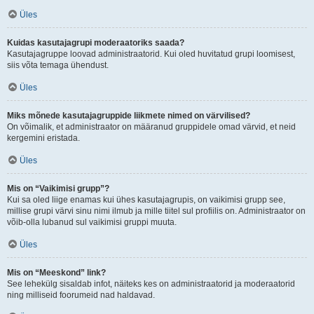
Üles
Kuidas kasutajagrupi moderaatoriks saada?
Kasutajagruppe loovad administraatorid. Kui oled huvitatud grupi loomisest,
siis võta temaga ühendust.
Üles
Miks mõnede kasutajagruppide liikmete nimed on värvilised?
On võimalik, et administraator on määranud gruppidele omad värvid, et neid
kergemini eristada.
Üles
Mis on “Vaikimisi grupp”?
Kui sa oled liige enamas kui ühes kasutajagrupis, on vaikimisi grupp see,
millise grupi värvi sinu nimi ilmub ja mille tiitel sul profiilis on. Administraator on
võib-olla lubanud sul vaikimisi gruppi muuta.
Üles
Mis on “Meeskond” link?
See lehekülg sisaldab infot, näiteks kes on administraatorid ja moderaatorid
ning milliseid foorumeid nad haldavad.