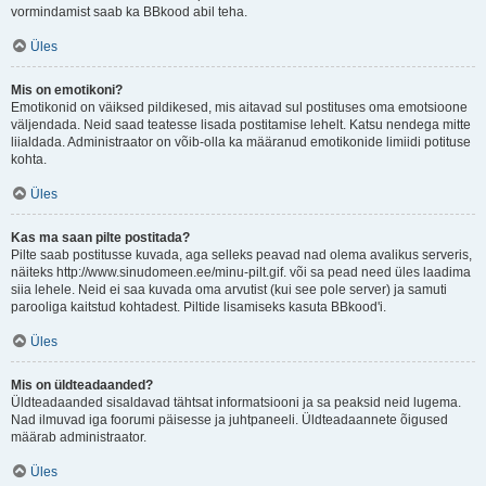
vormindamist saab ka BBkood abil teha.
Üles
Mis on emotikoni?
Emotikonid on väiksed pildikesed, mis aitavad sul postituses oma emotsioone
väljendada. Neid saad teatesse lisada postitamise lehelt. Katsu nendega mitte
liialdada. Administraator on võib-olla ka määranud emotikonide limiidi potituse
kohta.
Üles
Kas ma saan pilte postitada?
Pilte saab postitusse kuvada, aga selleks peavad nad olema avalikus serveris,
näiteks http://www.sinudomeen.ee/minu-pilt.gif. või sa pead need üles laadima
siia lehele. Neid ei saa kuvada oma arvutist (kui see pole server) ja samuti
parooliga kaitstud kohtadest. Piltide lisamiseks kasuta BBkood'i.
Üles
Mis on üldteadaanded?
Üldteadaanded sisaldavad tähtsat informatsiooni ja sa peaksid neid lugema.
Nad ilmuvad iga foorumi päisesse ja juhtpaneeli. Üldteadaannete õigused
määrab administraator.
Üles