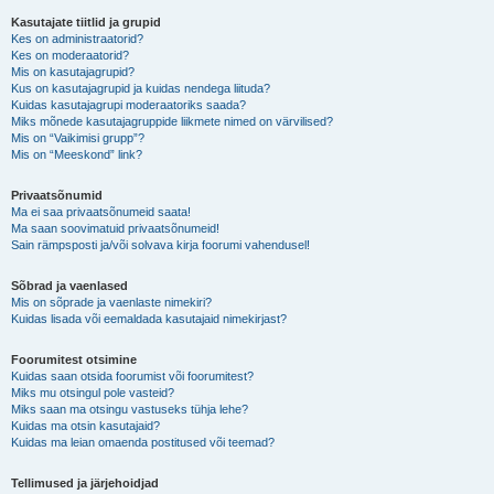
Kasutajate tiitlid ja grupid
Kes on administraatorid?
Kes on moderaatorid?
Mis on kasutajagrupid?
Kus on kasutajagrupid ja kuidas nendega liituda?
Kuidas kasutajagrupi moderaatoriks saada?
Miks mõnede kasutajagruppide liikmete nimed on värvilised?
Mis on “Vaikimisi grupp”?
Mis on “Meeskond” link?
Privaatsõnumid
Ma ei saa privaatsõnumeid saata!
Ma saan soovimatuid privaatsõnumeid!
Sain rämpsposti ja/või solvava kirja foorumi vahendusel!
Sõbrad ja vaenlased
Mis on sõprade ja vaenlaste nimekiri?
Kuidas lisada või eemaldada kasutajaid nimekirjast?
Foorumitest otsimine
Kuidas saan otsida foorumist või foorumitest?
Miks mu otsingul pole vasteid?
Miks saan ma otsingu vastuseks tühja lehe?
Kuidas ma otsin kasutajaid?
Kuidas ma leian omaenda postitused või teemad?
Tellimused ja järjehoidjad