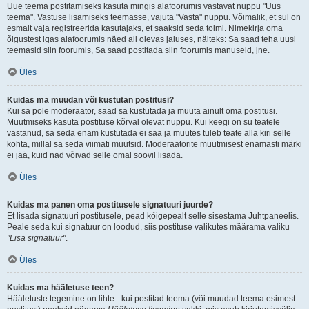
Uue teema postitamiseks kasuta mingis alafoorumis vastavat nuppu "Uus
teema". Vastuse lisamiseks teemasse, vajuta "Vasta" nuppu. Võimalik, et sul on
esmalt vaja registreerida kasutajaks, et saaksid seda toimi. Nimekirja oma
õigustest igas alafoorumis näed all olevas jaluses, näiteks: Sa saad teha uusi
teemasid siin foorumis, Sa saad postitada siin foorumis manuseid, jne.
Üles
Kuidas ma muudan või kustutan postitusi?
Kui sa pole moderaator, saad sa kustutada ja muuta ainult oma postitusi.
Muutmiseks kasuta postituse kõrval olevat nuppu. Kui keegi on su teatele
vastanud, sa seda enam kustutada ei saa ja muutes tuleb teate alla kiri selle
kohta, millal sa seda viimati muutsid. Moderaatorite muutmisest enamasti märki
ei jää, kuid nad võivad selle omal soovil lisada.
Üles
Kuidas ma panen oma postitusele signatuuri juurde?
Et lisada signatuuri postitusele, pead kõigepealt selle sisestama Juhtpaneelis.
Peale seda kui signatuur on loodud, siis postituse valikutes määrama valiku
"Lisa signatuur"
.
Üles
Kuidas ma hääletuse teen?
Hääletuste tegemine on lihte - kui postitad teema (või muudad teema esimest