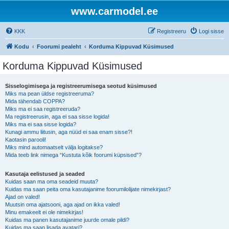
www.carmodel.ee
KKK
Registreeru
Logi sisse
Kodu
Foorumi pealeht
Korduma Kippuvad Küsimused
Korduma Kippuvad Küsimused
Sisselogimisega ja registreerumisega seotud küsimused
Miks ma pean üldse registreeruma?
Mida tähendab COPPA?
Miks ma ei saa registreeruda?
Ma registreerusin, aga ei saa sisse logida!
Miks ma ei saa sisse logida?
Kunagi ammu liitusin, aga nüüd ei saa enam sisse?!
Kaotasin parooli!
Miks mind automaatselt välja logitakse?
Mida teeb link nimega “Kustuta kõik foorumi küpsised”?
Kasutaja eelistused ja seaded
Kuidas saan ma oma seadeid muuta?
Kuidas ma saan peita oma kasutajanime foorumilolijate nimekirjast?
Ajad on valed!
Muutsin oma ajatsooni, aga ajad on ikka valed!
Minu emakeelt ei ole nimekirjas!
Kuidas ma panen kasutajanime juurde omale pildi?
Kuidas ma saan lisada avatari?