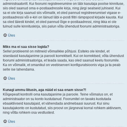
administraatorilt. Kui foorumi registreerumine on läbi kasutaja poolse kinnituse,
siis oled saanud oma e-postiaadressile kirja, ning järgi sealseid juhiseid. Kui
sa ei ole kirja saanud siis võimalik, et oled pannud registreerumisel vigase e-
postiaadressi või e-kiri on läinud läbi e-posti filtri rämpspost kirjade kausta. Kui
sa oled täiesti kindel, et oled pannud õige e-postiaadressi, ning ikka ei ole
tulnud sulle kinnituskirja, siis palun võta ühendust foorumi administraatoriga.
Üles
Miks ma ei saa sisse logida?
Sellel probleemil on mitmeid võimalikke põhjusi. Esiteks ole kindel, et
sisestasid kasutajanime ja parooli korrektselt. Kui on korrektsed, võta ühendust
foorumi administraatoriga, et teada saada, kas oled saanud keelu foorumile.
Ka on võimalik, et omanikul on veebiserveri konfiguratsioonis viga ja ta peab
selle ise lahendama.
Üles
Kunagi ammu liitusin, aga nüüd ei saa enam sisse?!
Kõigepealt kontrolli oma kasutajanime ja paroole. Teine võimalus on, et
administraator on su konto kustutanud. Foorumitel on tavaks kustutada
ebaaktiivseid kasutajaid, et vähendada andmebaasi suurust. Kui sinu
kasutajakonto on kustutatud, siis proovi on järgneval korral rohkem aktiivsem,
ning võtta rohkem osa vestlustest.
Üles