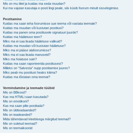
Mis on mu tiitel ja kuidas ma seda muudan?
Kui ma vajutan kasutaja e-posti lingi peale, siis küsib foorum minult sisselogimise.
Postitamine
Kuidas ma saan teha foorumisse uue teema või vastata teemale?
Kuidas ma muudan või kustutan postitusi?
Kuidas ma panen oma postitusele signatuuri juurde?
Kuidas ma hääletuse teen?
Miks ma ei saa lisada hääletuse valikuid?
Kuidas ma muudan või kustutan hääletuse?
Miks ma ei pääse alafoorumisse?
Miks ma ei saa lisada manuseid?
Miks ma hoiatuse sain?
Kuidas ma saan raporteerida postitusest?
Milleks on “Salvesta” nupp postitamise juures?
Miks peab mu postitust heaks kiitma?
Kuidas ma tõstatan oma teemat?
Vormindamine ja teemade tüübid
Mis on BBkood?
Kas ma HTMLi saan kasutada?
Mis on emotikoni?
Kas ma saan pilte postitada?
Mis on üldteadaanded?
Mis on teadeanded?
Mida tähendavad kleebisega märgitud teemad?
Mis on suletud teemad?
Mis on teemaikoonid