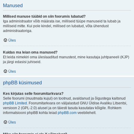
Manused
Millised manuse tüübid on siin foorumis lubatud?
Iga administraator võib määrata ise, milliseid tüüpe manuseid ta lubab ja
milliseid mitte. Kui pole kindel, millised on lubatud, võta ühendust
administraatoriga.
Üles
Kuidas ma leian oma manused?
Et leida nimekiri oma üleslaaditud manustest, mine kasutaja juhtpaneeli (KJP)
ja järgi edasisi juhiseid.
Üles
phpBB küsimused
Kes kirjutas selle foorumitarkvara?
Selle foorumi (muutmata kujul) on tootnud, avaldanud ja õigustega kaitsnud
phpBB Limited
. Foorumitarkvara on väljalastud GNU Üldise Avaliku Litsentsi,
versioon 2 (GPL-2.0) alusel ja on täiesti tasuta kasutatav kõigile. Rohkem
informatsiooni phpBB kohta leiad
phpBB.com
veebilehelt.
Üles