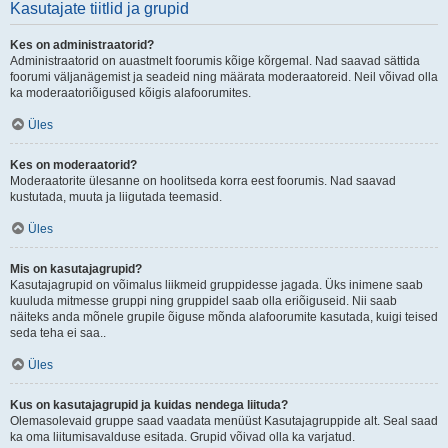
Kasutajate tiitlid ja grupid
Kes on administraatorid?
Administraatorid on auastmelt foorumis kõige kõrgemal. Nad saavad sättida
foorumi väljanägemist ja seadeid ning määrata moderaatoreid. Neil võivad olla
ka moderaatoriõigused kõigis alafoorumites.
Üles
Kes on moderaatorid?
Moderaatorite ülesanne on hoolitseda korra eest foorumis. Nad saavad
kustutada, muuta ja liigutada teemasid.
Üles
Mis on kasutajagrupid?
Kasutajagrupid on võimalus liikmeid gruppidesse jagada. Üks inimene saab
kuuluda mitmesse gruppi ning gruppidel saab olla eriõiguseid. Nii saab
näiteks anda mõnele grupile õiguse mõnda alafoorumite kasutada, kuigi teised
seda teha ei saa..
Üles
Kus on kasutajagrupid ja kuidas nendega liituda?
Olemasolevaid gruppe saad vaadata menüüst Kasutajagruppide alt. Seal saad
ka oma liitumisavalduse esitada. Grupid võivad olla ka varjatud.