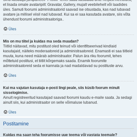
et lisada omale avataripilt: Gravatar, Gallery, mujalt veebilehelt või laadides
üles. Samuti foorumi administraatorid saavad ise otsustada, kas nad lubavad
avatare ja millisel viisil nad lubavad. Kui sa ei saa kasutada avatare, siis võta
ühendust foorumi administraatoriga..
Üles
Mis on mu tiitel ja kuidas ma seda muudan?
Tiitlid näitavad, mitu postitust oled teinud või identfitseerivad kindlaid
kasutajaid, näiteks moderaatoreid ja administraatoreid. Enamasti ei saa tiitleid
muuta, kuna need määrab administraator. Palun ära riku foorumit, tehes
mõttetuid postitusi, et tiitlit kõrgemaks saada. Enamik foorumite
administraatoreid seda ei kannata ja nad madaldavad su postituste arvu.
Üles
Kui ma vajutan kasutaja e-posti lingi peale, siis küsib foorum minult
sisselogimise.
Ainult registreeritud kasutajad saavad foorumi kaudu e-maile saata. Ja sedagi
ainult siis, kui administraator on selle võimaluse lubanud.
Üles
Postitamine
Kuidas ma saan teha foorumisse uue teema või vastata teemale?