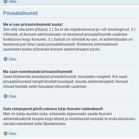
Üles
Privaatsõnumid
Ma ei saa privaatsõnumeid saata!
Siin võib olla kolm põhjust; 1.) Sa ei ole registreerunud ja / või sisseloginud. 2.)
Võimalik, et foorumi administraator on keelanud privaatsõnumite saatmise
funktsiooni kogu foorumis. 3.) Samuti on võimalik ka see, et administraator on
keelanud just Sinul saata privaatsõnumeid. Rohkema informatsiooni
saamiseks tuleks pöörduda foorumi administraatori poole.
Üles
Ma saan soovimatuid privaatsõnumeid!
Saad blokeerida kasutajaid privaatsõnumid, kasutades reegleid. Kui saad
privaatsõnumeid mingilt kindlalt kasutajalt, teavita administraatorit; Nemad
võivad keelata sellel kasutajal sõnumite saatmise.
Üles
Sain rämpsposti ja/või solvava kirja foorumi vahendusel!
Meil on kahju kuulda seda, edasiseks tegevuseks saada foorumi
administraatorile koopia kogu kirjast ja loodetavasti kasutab ta enda käsutuses
olevaid meetmeid selle lõpetamiseks.
Üles