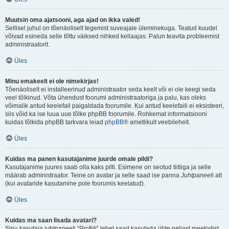
Muutsin oma ajatsooni, aga ajad on ikka valed!
Sellisel juhul on tõenäoliselt tegemist suveajale üleminekuga. Teatud kuudel
võivad esineda selle tõttu väiksed nihked kellaajas. Palun teavita probleemist
administraatorit.
Üles
Minu emakeelt ei ole nimekirjas!
Tõenäoliselt ei installeerinud administraator seda keelt või ei ole keegi seda
veel tõlkinud. Võta ühendust foorumi administraatoriga ja palu, kas oleks
võimalik antud keelefail paigaldada foorumile. Kui antud keelefaili ei eksisteeri,
siis võid ka ise luua uue tõlke phpBB foorumile. Rohkemat informatsiooni
kuidas tõlkida phpBB tarkvara leiad
phpBB
® ametlikult veebilehelt.
Üles
Kuidas ma panen kasutajanime juurde omale pildi?
Kasutajanime juures saab olla kaks pilti. Esimene on seotud tiitliga ja selle
määrab administraator. Teine on avatar ja selle saad ise panna
Juhtpaneel
i alt
(kui avataride kasutamine pole foorumis keelatud).
Üles
Kuidas ma saan lisada avatari?
Sinu kasutaja juhtpaneeli “Profiili” lehel saad kasutada ühte neljast meetodist,