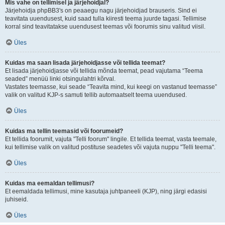
Mis vahe on tellimisel ja järjehoidjal?
Järjehoidja phpBB3's on peaaegu nagu järjehoidjad brauseris. Sind ei
teavitata uuendusest, kuid saad tulla kiiresti teema juurde tagasi. Tellimise
korral sind teavitatakse uuendusest teemas või foorumis sinu valitud viisil.
Üles
Kuidas ma saan lisada järjehoidjasse või tellida teemat?
Et lisada järjehoidjasse või tellida mõnda teemat, pead vajutama “Teema
seaded” menüü linki otsingulahtri kõrval.
Vastates teemasse, kui seade “Teavita mind, kui keegi on vastanud teemasse”
valik on valitud KJP-s samuti tellib automaatselt teema uuendused.
Üles
Kuidas ma tellin teemasid või foorumeid?
Et tellida foorumit, vajuta "Telli foorum" lingile. Et tellida teemat, vasta teemale,
kui tellimise valik on valitud postituse seadetes või vajuta nuppu "Telli teema".
Üles
Kuidas ma eemaldan tellimusi?
Et eemaldada tellimusi, mine kasutaja juhtpaneeli (KJP), ning järgi edasisi
juhiseid.
Üles