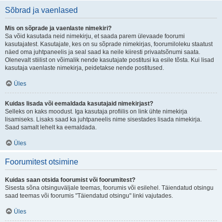
Sõbrad ja vaenlased
Mis on sõprade ja vaenlaste nimekiri?
Sa võid kasutada neid nimekirju, et saada parem ülevaade foorumi
kasutajatest. Kasutajate, kes on su sõprade nimekirjas, foorumiloleku staatust
näed oma juhtpaneelis ja seal saad ka neile kiiresti privaatsõnumi saata.
Olenevalt stiilist on võimalik nende kasutajate postitusi ka esile tõsta. Kui lisad
kasutaja vaenlaste nimekirja, peidetakse nende postitused.
Üles
Kuidas lisada või eemaldada kasutajaid nimekirjast?
Selleks on kaks moodust. Iga kasutaja profiilis on link ühte nimekirja
lisamiseks. Lisaks saad ka juhtpaneelis nime sisestades lisada nimekirja.
Saad samalt lehelt ka eemaldada.
Üles
Foorumitest otsimine
Kuidas saan otsida foorumist või foorumitest?
Sisesta sõna otsinguväljale teemas, foorumis või esilehel. Täiendatud otsingu
saad teemas või foorumis "Täiendatud otsingu" linki vajutades.
Üles